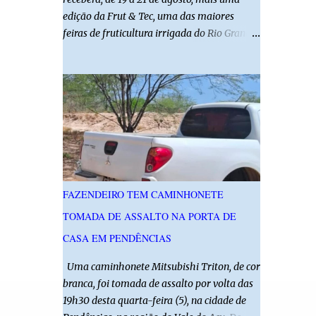
edição da Frut & Tec, uma das maiores
feiras de fruticultura irrigada do Rio Grande
do Norte. A programação reunirá
produtores, empresários, pesquisadores,
estudantes e profissionais do agronegócio,
com palestras de especialistas, visitas
técnicas a campo e uma ampla exposição de
empresas, instituições e tecnologias voltadas
ao setor. Além das atividades técnicas, a
feira contará com programação cultural. No
dia 20 de agosto, o público poderá prestigiar
FAZENDEIRO TEM CAMINHONETE
o show de humor com Mução, seguido de
TOMADA DE ASSALTO NA PORTA DE
apresentação musical de Vê Barreto. A Frut
& Tec reforça a importância do Distrito de
CASA EM PENDÊNCIAS
Irrigação do Baixo Açu como referência na
Uma caminhonete Mitsubishi Triton, de cor
fruticultura irrigada, promovendo
branca, foi tomada de assalto por volta das
conhecimento, inovação e oportunidades
19h30 desta quarta-feira (5), na cidade de
para o desenvolvimento do agronegócio