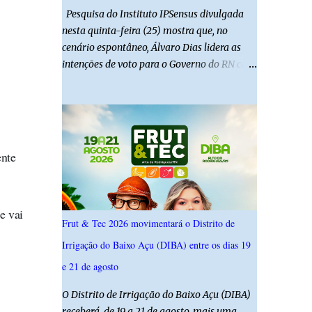
Pesquisa do Instituto IPSensus divulgada
nesta quinta-feira (25) mostra que, no
cenário espontâneo, Álvaro Dias lidera as
intenções de voto para o Governo do RN com
19,4%. Seguido por Allyson Bezerra com
18,5%, Cadu Xavier com 10,7%. Branco/nulo
somaram 6,4% e outros 43,8% não
souberam responder. A pesquisa IPSsensus
ouviu 1.500 eleitores em todas as regiões do
ente
Rio Grande do Norte entre os dias 18 e 22 de
junho de 2026. O levantamento possui
margem de erro de 2,5 pontos percentuais e
e vai
nível de confiança de 95%. Registro no TSE:
Frut & Tec 2026 movimentará o Distrito de
RN-09520/2026
Irrigação do Baixo Açu (DIBA) entre os dias 19
e 21 de agosto
O Distrito de Irrigação do Baixo Açu (DIBA)
receberá, de 19 a 21 de agosto, mais uma