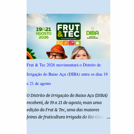
19,4%. Seguido por Allyson Bezerra com
criança é filha de um policial militar. PM
18,5%, Cadu Xavier com 10,7%. Branco/nulo
reforça alerta sobre álcool e direção Em
somaram 6,4% e outros 43,8% não
nota, a Polícia Militar manifestou
souberam responder. A pesquisa IPSsensus
solidariedade à vítima e aos familiares e
ouviu 1.500 eleitores em todas as regiões do
destacou q...
Rio Grande do Norte entre os dias 18 e 22 de
junho de 2026. O levantamento possui
margem de erro de 2,5 pontos percentuais e
nível de confiança de 95%. Registro no TSE:
Frut & Tec 2026 movimentará o Distrito de
RN-09520/2026
Irrigação do Baixo Açu (DIBA) entre os dias 19
e 21 de agosto
O Distrito de Irrigação do Baixo Açu (DIBA)
receberá, de 19 a 21 de agosto, mais uma
edição da Frut & Tec, uma das maiores
feiras de fruticultura irrigada do Rio Grande
do Norte. A programação reunirá
produtores, empresários, pesquisadores,