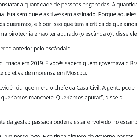
constatar a quantidade de pessoas enganadas. A quantid
 lista sem que elas tivessem assinado. Porque aqueles
ós queremos, e é por isso que tem a crítica de que aind
a pirotecnia e não ter apurado (o escândalo)”, disse ele
erno anterior pelo escândalo.
i criada em 2019. E vocês sabem quem governava o Bra
ante coletiva de imprensa em Moscou.
idência, quem era o chefe da Casa Civil. A gente poder
o queríamos manchete. Queríamos apurar”, disse o
nte da gestão passada poderia estar envolvido no escând
uem nesse jogo. E se tinha alguém do governo passar