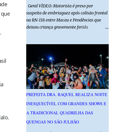
ade
Geral VÍDEO: Motorista é preso por
 que
suspeita de embriaguez após colisão frontal
na RN-118 entre Macau e Pendências que
a
deixou criança gravemente ferida
.
01/08/2026 14h52 Imagens: Via Certa Natal
Foto: Reprodução Um motorista foi preso
em flagrante por suspeita de dirigir
embriagado após um acidente que deixou
sil
uma criança de 11 anos gravemente ferida
na manhã deste sábado (1º), na RN-118,
entre Macau e Pendências. Segundo a Polícia
ia
Militar, dois carros que seguiam em sentidos
opostos bateram de frente. Um dos
PREFEITA DRA. RAQUEL REALIZA NOITE
condutores apresentava sinais de
INESQUECÍVEL COM GRANDES SHOWS E
embriaguez, foi levado ao Hospital Regional
Tarcísio Maia, em Mossoró, e autuado em
A TRADICIONAL QUADRILHA DAS
alo.
flagrante. O exame pericial para confirmar a
QUENGAS NO SÃO JULHÃO
presença de álcool no organismo está em