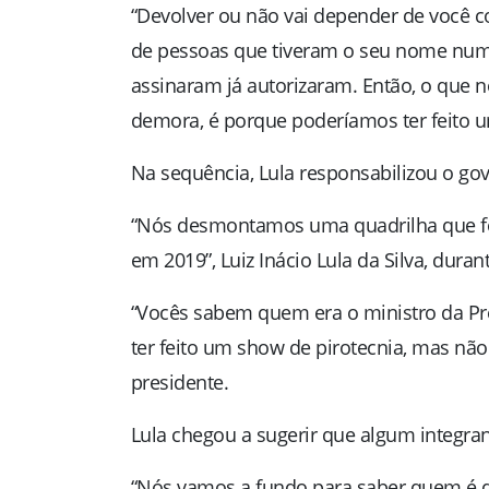
“Devolver ou não vai depender de você 
de pessoas que tiveram o seu nome numa
assinaram já autorizaram. Então, o que n
demora, é porque poderíamos ter feito um
Na sequência, Lula responsabilizou o gov
“Nós desmontamos uma quadrilha que fo
em 2019”,
Luiz Inácio Lula da Silva, dur
“Vocês sabem quem era o ministro da Prev
ter feito um show de pirotecnia, mas nã
presidente.
Lula chegou a sugerir que algum integra
“Nós vamos a fundo para saber quem é q