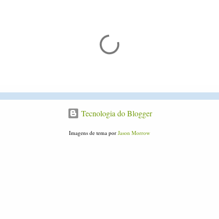
C
o
m
e
n
t
Tecnologia do Blogger
á
r
Imagens de tema por
Jason Morrow
i
o
s