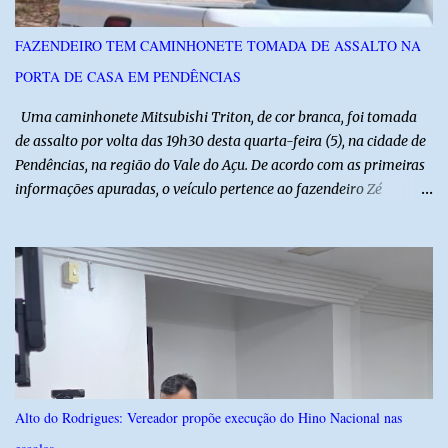
referência na fruticultura irrigada, promovendo conhecimento,
inovação e oportunidades para o desenvolvimento do agronegócio
FAZENDEIRO TEM CAMINHONETE TOMADA DE ASSALTO NA
potiguar. @associacaodiba
PORTA DE CASA EM PENDÊNCIAS
Uma caminhonete Mitsubishi Triton, de cor branca, foi tomada
de assalto por volta das 19h30 desta quarta-feira (5), na cidade de
Pendências, na região do Vale do Açu. De acordo com as primeiras
informações apuradas, o veículo pertence ao fazendeiro Zé
Dequias. A vítima teria sido surpreendida por dois homens
armados, que chegaram ao local em uma motocicleta e
anunciaram o assalto no momento em que ela estava em frente à
residência, no Centro da cidade. Ainda conforme relatos de
testemunhas, os suspeitos utilizavam roupas semelhantes a
uniformes de empresa, o que pode ter ajudado a não despertar
suspeitas antes da abordagem. Após a ação criminosa, a dupla
fugiu levando a caminhonete em direção ainda desconhecida. A
Polícia Militar foi acionada logo após o crime e realiza diligências
Alto do Rodrigues: Vereador propõe execução do Hino Nacional nas
na região na tentativa de localizar o veículo e identificar os