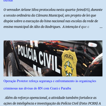
escolas
autores do assalto. Qualquer informação que possa ajudar na
localização da caminhonete ou na identificação dos suspeitos pode
O vereador Arlane Silva protocolou nesta quarta-feira(05), durante
ser repassad...
a sessão ordinária da Câmara Municipal, um projeto de lei que
dispõe sobre a execução do hino nacional nas escolas da rede de
ensino municipal de Alto do Rodrigues. A intenção é que a
execução do hino nas escolas seja como instrumento de
fortalecimento da educação cívica, do respeito aos símbolos
nacionais e da formação da cidadania. O projeto prevê ainda que
a execução do hino nacional ocorra uma vez por semana, em dia
definido pela Secretaria Municipal de Educação do município. É
previsto também que as escolas da rede de ensino público
municipal deverão promover a discussão das letras do Hino
Nacional Brasileiro de modo a estimular os estudantes interpretar
e debater o seu conteúdo. De acordo com o vereador, a Secretaria
Operação Protetor reforça segurança e enfrentamento às organizações
Municipal de Educação poderá expedir normas complementares
criminosas nas divisas do RN com Ceará e Paraíba
necessárias ao cumprimento da lei.
Além do reforço operacional, a atividade também fortalece as
ações de inteligência e investigação da Polícia Civil (Foto: PCRN) A