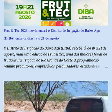
confiança de 95%. Registro no TSE: RN-09520/2026
Frut & Tec 2026 movimentará o Distrito de Irrigação do Baixo Açu
(DIBA) entre os dias 19 e 21 de agosto
O Distrito de Irrigação do Baixo Açu (DIBA) receberá, de 19 a 21 de
agosto, mais uma edição da Frut & Tec, uma das maiores feiras de
fruticultura irrigada do Rio Grande do Norte. A programação
reunirá produtores, empresários, pesquisadores, estudantes e
profissionais do agronegócio, com palestras de especialistas,
visitas técnicas a campo e uma ampla exposição de empresas,
instituições e tecnologias voltadas ao setor. Além das atividades
técnicas, a feira contará com programação cultural. No dia 20 de
agosto, o público poderá prestigiar o show de humor com Mução,
seguido de apresentação musical de Vê Barreto. A Frut & Tec
reforça a importância do Distrito de Irrigação do Baixo Açu como