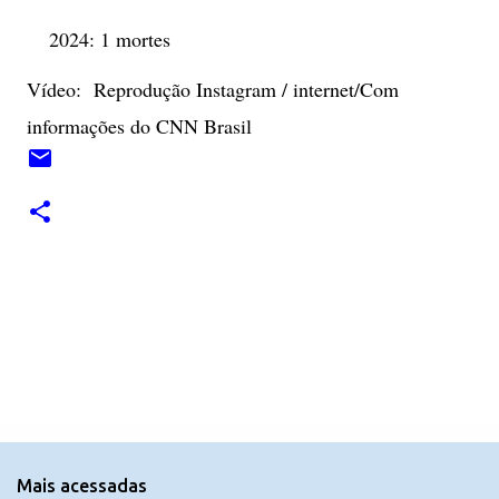
2024: 1 mortes
Vídeo: Reprodução Instagram / internet/Com
informações do CNN Brasil
C
o
m
e
n
t
Mais acessadas