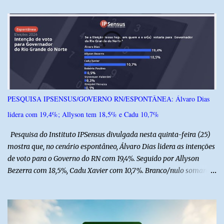
á
r
i
o
s
PESQUISA IPSENSUS/GOVERNO RN/ESPONTÂNEA: Álvaro Dias
lidera com 19,4%; Allyson tem 18,5% e Cadu 10,7%
Pesquisa do Instituto IPSensus divulgada nesta quinta-feira (25)
mostra que, no cenário espontâneo, Álvaro Dias lidera as intenções
de voto para o Governo do RN com 19,4%. Seguido por Allyson
Bezerra com 18,5%, Cadu Xavier com 10,7%. Branco/nulo somaram
6,4% e outros 43,8% não souberam responder. A pesquisa
IPSsensus ouviu 1.500 eleitores em todas as regiões do Rio Grande
do Norte entre os dias 18 e 22 de junho de 2026. O levantamento
possui margem de erro de 2,5 pontos percentuais e nível de