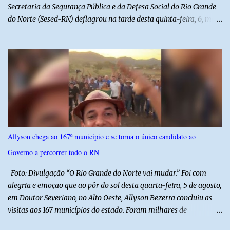
Secretaria da Segurança Pública e da Defesa Social do Rio Grande
do Norte (Sesed-RN) deflagrou na tarde desta quinta-feira, 6, mais
uma atividade da Operação P.R.O.T.E.T.O.R. (ou Operação Protetor)
– Divisas e Fronteiras, ação integrada voltada ao fortalecimento
da segurança pública para o enfrentamento de organizações
criminosas nos municípios localizados nas divisas do Rio Grande
do Norte com os estados do Ceará e da Paraíba. A mobilização,
com concentração e saída de equipes policiais, ocorreu às 16h, no
município de Baraúna, no Oeste potiguar. A operação reúne
efetivos da Polícia Militar do Rio Grande do Norte, da Polícia Civil
do Rio Grande do Norte e da Polícia Militar do Ceará, reforçando a
Allyson chega ao 167º município e se torna o único candidato ao
atuação integrada entre as forças de segurança e intensificando o
Governo a percorrer todo o RN
combate à criminalidade nas áreas de fronteira interestadual. As
ações também contemplam os...
Foto: Divulgação “O Rio Grande do Norte vai mudar.” Foi com
alegria e emoção que ao pôr do sol desta quarta-feira, 5 de agosto,
em Doutor Severiano, no Alto Oeste, Allyson Bezerra concluiu as
visitas aos 167 municípios do estado. Foram milhares de
quilômetros percorridos e incontáveis encontros com pessoas que