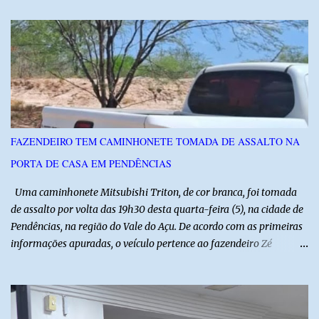
visitas técnicas a campo e uma ampla exposição de empresas,
instituições e tecnologias voltadas ao setor. Além das atividades
técnicas, a feira contará com programação cultural. No dia 20 de
agosto, o público poderá prestigiar o show de humor com Mução,
seguido de apresentação musical de Vê Barreto. A Frut & Tec
reforça a importância do Distrito de Irrigação do Baixo Açu como
referência na fruticultura irrigada, promovendo conhecimento,
inovação e oportunidades para o desenvolvimento do agronegócio
FAZENDEIRO TEM CAMINHONETE TOMADA DE ASSALTO NA
potiguar. @associacaodiba
PORTA DE CASA EM PENDÊNCIAS
Uma caminhonete Mitsubishi Triton, de cor branca, foi tomada
de assalto por volta das 19h30 desta quarta-feira (5), na cidade de
Pendências, na região do Vale do Açu. De acordo com as primeiras
informações apuradas, o veículo pertence ao fazendeiro Zé
Dequias. A vítima teria sido surpreendida por dois homens
armados, que chegaram ao local em uma motocicleta e
anunciaram o assalto no momento em que ela estava em frente à
residência, no Centro da cidade. Ainda conforme relatos de