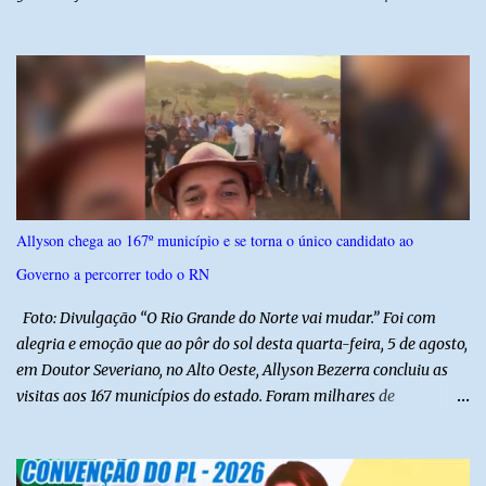
Luiz Inácio Lula da Silva, em janeiro de 2023. Por lei, reuniões com
autoridades precisam ser informadas nas agendas dos agentes
públicos que participam dos encontros. Em duas oportunidades, a
lobista esteve no Palácio do Planalto e no gabinete do ministro do
Desenvolvimento Social, Wellington Dias, acompanhada do então
sócio de Lulinha. Os encontros não foram registrados nas agendas
oficiais. Fábio Luís é alvo de inquérito aberto nesta quinta-feira,
30, a pedido da PF, que apura se ele utilizou a influência do pai
para defender interesses empresariais com a administração
Allyson chega ao 167º município e se torna o único candidato ao
pública. Segundo a Polícia Federal, a atuação dele contou com a
Governo a percorrer todo o RN
ajuda de Luchsinger e se concentrou no Ministério da Saúde e no
gabinete da Presidência....
Foto: Divulgação “O Rio Grande do Norte vai mudar.” Foi com
alegria e emoção que ao pôr do sol desta quarta-feira, 5 de agosto,
em Doutor Severiano, no Alto Oeste, Allyson Bezerra concluiu as
visitas aos 167 municípios do estado. Foram milhares de
quilômetros percorridos e incontáveis encontros com pessoas que
revelam a verdadeira força do Rio Grande do Norte. O candidato a
Governador Allyson Bezerra concluiu as agendas do 167 Razões RN