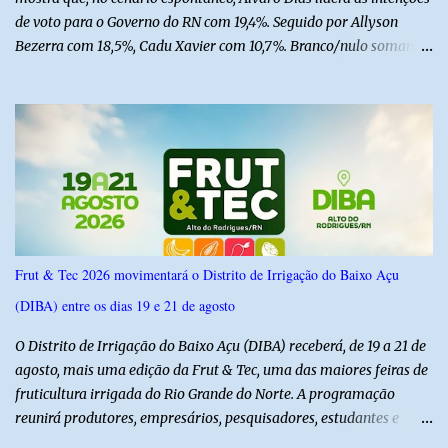
de voto para o Governo do RN com 19,4%. Seguido por Allyson
Bezerra com 18,5%, Cadu Xavier com 10,7%. Branco/nulo somaram
6,4% e outros 43,8% não souberam responder. A pesquisa
IPSsensus ouviu 1.500 eleitores em todas as regiões do Rio Grande
do Norte entre os dias 18 e 22 de junho de 2026. O levantamento
possui margem de erro de 2,5 pontos percentuais e nível de
confiança de 95%. Registro no TSE: RN-09520/2026
Frut & Tec 2026 movimentará o Distrito de Irrigação do Baixo Açu
(DIBA) entre os dias 19 e 21 de agosto
O Distrito de Irrigação do Baixo Açu (DIBA) receberá, de 19 a 21 de
agosto, mais uma edição da Frut & Tec, uma das maiores feiras de
fruticultura irrigada do Rio Grande do Norte. A programação
reunirá produtores, empresários, pesquisadores, estudantes e
profissionais do agronegócio, com palestras de especialistas,