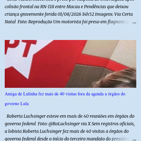
colisão frontal na RN-118 entre Macau e Pendências que deixou
criança gravemente ferida 01/08/2026 14h52 Imagens: Via Certa
Natal Foto: Reprodução Um motorista foi preso em flagrante por
suspeita de dirigir embriagado após um acidente que deixou uma
criança de 11 anos gravemente ferida na manhã deste sábado (1º),
na RN-118, entre Macau e Pendências. Segundo a Polícia Militar,
dois carros que seguiam em sentidos opostos bateram de frente.
Um dos condutores apresentava sinais de embriaguez, foi levado
ao Hospital Regional Tarcísio Maia, em Mossoró, e autuado em
flagrante. O exame pericial para confirmar a presença de álcool no
organismo está em andamento. No outro veículo estavam
funcionários da Caern que seguiam para uma partida de futebol. O
Amiga de Lulinha fez mais de 40 visitas fora da agenda a órgãos do
motorista e uma mulher sofreram ferimentos leves. A criança, que
governo Lula
estava no carro com o grupo, ficou gravemente ferida, precisou ser
entubada e foi transferida de helicóptero...
Roberta Luchsinger esteve em mais de 40 reuniões em órgãos do
governo federal Foto: @RoLuchsinger via X Sem registros oficiais,
a lobista Roberta Luchsinger fez mais de 40 visitas a órgãos do
governo federal desde o início do terceiro mandato do presidente