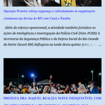
Nacional Brasileiro de modo a estimular os estudantes interpretar
e debater o seu conteúdo. De acordo com o vereador, a Secretaria
Operação Protetor reforça segurança e enfrentamento às organizações
Municipal de Educação poderá expedir normas complementares
criminosas nas divisas do RN com Ceará e Paraíba
necessárias ao cumprimento da lei.
Além do reforço operacional, a atividade também fortalece as
ações de inteligência e investigação da Polícia Civil (Foto: PCRN) A
Secretaria da Segurança Pública e da Defesa Social do Rio Grande
do Norte (Sesed-RN) deflagrou na tarde desta quinta-feira, 6, mais
uma atividade da Operação P.R.O.T.E.T.O.R. (ou Operação Protetor)
– Divisas e Fronteiras, ação integrada voltada ao fortalecimento
da segurança pública para o enfrentamento de organizações
criminosas nos municípios localizados nas divisas do Rio Grande
do Norte com os estados do Ceará e da Paraíba. A mobilização,
com concentração e saída de equipes policiais, ocorreu às 16h, no
município de Baraúna, no Oeste potiguar. A operação reúne
efetivos da Polícia Militar do Rio Grande do Norte, da Polícia Civil
do Rio Grande do Norte e da Polícia Militar do Ceará, reforçando a
PREFEITA DRA. RAQUEL REALIZA NOITE INESQUECÍVEL COM
atuação integrada entre as forças de segurança e intensificando o