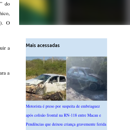
a” do
hico,
S). O
Mais acessadas
uir a
ara a
Motorista é preso por suspeita de embriaguez
após colisão frontal na RN-118 entre Macau e
Pendências que deixou criança gravemente ferida