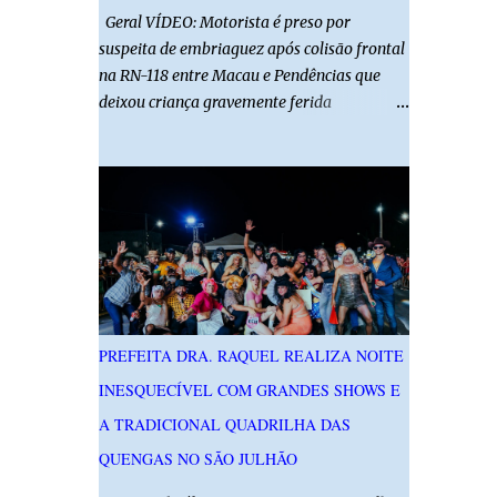
Geral VÍDEO: Motorista é preso por
suspeita de embriaguez após colisão frontal
na RN-118 entre Macau e Pendências que
deixou criança gravemente ferida
01/08/2026 14h52 Imagens: Via Certa Natal
Foto: Reprodução Um motorista foi preso
em flagrante por suspeita de dirigir
embriagado após um acidente que deixou
uma criança de 11 anos gravemente ferida
na manhã deste sábado (1º), na RN-118,
entre Macau e Pendências. Segundo a Polícia
Militar, dois carros que seguiam em sentidos
opostos bateram de frente. Um dos
PREFEITA DRA. RAQUEL REALIZA NOITE
condutores apresentava sinais de
INESQUECÍVEL COM GRANDES SHOWS E
embriaguez, foi levado ao Hospital Regional
Tarcísio Maia, em Mossoró, e autuado em
A TRADICIONAL QUADRILHA DAS
flagrante. O exame pericial para confirmar a
QUENGAS NO SÃO JULHÃO
presença de álcool no organismo está em