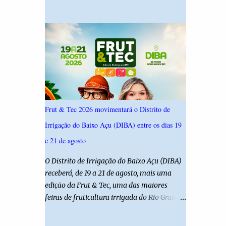
19,4%. Seguido por Allyson Bezerra com
criança é filha de um policial militar. PM
18,5%, Cadu Xavier com 10,7%. Branco/nulo
reforça alerta sobre álcool e direção Em
somaram 6,4% e outros 43,8% não
nota, a Polícia Militar manifestou
souberam responder. A pesquisa IPSsensus
solidariedade à vítima e aos familiares e
ouviu 1.500 eleitores em todas as regiões do
destacou q...
Rio Grande do Norte entre os dias 18 e 22 de
junho de 2026. O levantamento possui
margem de erro de 2,5 pontos percentuais e
nível de confiança de 95%. Registro no TSE:
Frut & Tec 2026 movimentará o Distrito de
RN-09520/2026
Irrigação do Baixo Açu (DIBA) entre os dias 19
e 21 de agosto
O Distrito de Irrigação do Baixo Açu (DIBA)
receberá, de 19 a 21 de agosto, mais uma
edição da Frut & Tec, uma das maiores
feiras de fruticultura irrigada do Rio Grande
do Norte. A programação reunirá
produtores, empresários, pesquisadores,