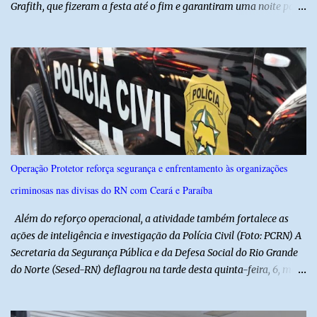
Grafith, que fizeram a festa até o fim e garantiram uma noite para
ficar na memória de todos. ​E foi com a irreverência que só o São
Julhão tem que a festa ganhou um brilho ainda mais especial. A
tradicional Quadrilha das Quengas tomou conta das ruas do Alto
com muita criatividade, alegria e irreverência, levando o público a
acompanhar cada passo desse grande cortejo que já faz parte da
identidade da festa. Entre risos, tradição e muita animação, a
Quadrilha das Quengas mostrou mais uma vez que cultura
popular também é feita de diversão e de um povo que sabe
celebrar suas raízes. ​O sucesso desta edição reforça o compromisso
Operação Protetor reforça segurança e enfrentamento às organizações
da administração da Prefeita Dra. Raquel com o resgate e a
criminosas nas divisas do RN com Ceará e Paraíba
valorização das tradições, unindo grandes atrações musicais e
manifestações populares em uma festa segura, org...
Além do reforço operacional, a atividade também fortalece as
ações de inteligência e investigação da Polícia Civil (Foto: PCRN) A
Secretaria da Segurança Pública e da Defesa Social do Rio Grande
do Norte (Sesed-RN) deflagrou na tarde desta quinta-feira, 6, mais
uma atividade da Operação P.R.O.T.E.T.O.R. (ou Operação Protetor)
– Divisas e Fronteiras, ação integrada voltada ao fortalecimento