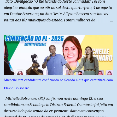
Foto: Divulgação “O Rio Grande do Norte vai mudar.” Foi com
alegria e emoção que ao pôr do sol desta quarta-feira, 5 de agosto,
em Doutor Severiano, no Alto Oeste, Allyson Bezerra concluiu as
visitas aos 167 municípios do estado. Foram milhares de
quilômetros percorridos e incontáveis encontros com pessoas que
revelam a verdadeira força do Rio Grande do Norte. O candidato a
Governador Allyson Bezerra concluiu as agendas do 167 Razões RN
após visitar todas as cidades potiguares, dos pequenos municípios
aos maiores centros do estado. A caminhada começou em 29 de
março pelo município de Touros, Marco Zero da BR-101 e foi
concluída nesta quarta-feira depois de 129 dias entre a primeira e
a última visita. Os registros estão sendo publicados no perfil do
Instagram @167RazoesRN Ao longo do percurso, Allyson conheceu
Michelle tem candidatura confirmada ao Senado e diz que caminhará com
de perto as potencialidades, as belezas, a cultura e a força do povo,
Flávio Bolsonaro
mas também ouviu os dramas e as necessidades enfrentadas pelas
famílias em cada região. A iniciativa pe...
Michelle Bolsonaro (PL) confirmou neste domingo (2) a sua
candidatura ao Senado pelo Distrito Federal. O anúncio foi feito em
discurso lido pelo irmão da ex-primeira-dama em convenção