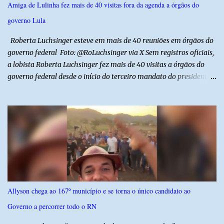
Amiga de Lulinha fez mais de 40 visitas fora da agenda a órgãos do
motorista e uma mulher sofreram ferimentos leves. A criança, que
governo Lula
estava no carro com o grupo, ficou gravemente ferida, precisou ser
entubada e foi transferida de helicóptero...
Roberta Luchsinger esteve em mais de 40 reuniões em órgãos do
governo federal Foto: @RoLuchsinger via X Sem registros oficiais,
a lobista Roberta Luchsinger fez mais de 40 visitas a órgãos do
governo federal desde o início do terceiro mandato do presidente
Luiz Inácio Lula da Silva, em janeiro de 2023. Por lei, reuniões com
autoridades precisam ser informadas nas agendas dos agentes
públicos que participam dos encontros. Em duas oportunidades, a
lobista esteve no Palácio do Planalto e no gabinete do ministro do
Desenvolvimento Social, Wellington Dias, acompanhada do então
sócio de Lulinha. Os encontros não foram registrados nas agendas
oficiais. Fábio Luís é alvo de inquérito aberto nesta quinta-feira,
30, a pedido da PF, que apura se ele utilizou a influência do pai
para defender interesses empresariais com a administração
Allyson chega ao 167º município e se torna o único candidato ao
pública. Segundo a Polícia Federal, a atuação dele contou com a
Governo a percorrer todo o RN
ajuda de Luchsinger e se concentrou no Ministério da Saúde e no
gabinete da Presidência....