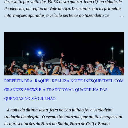
de assalto por volta das 19h30 desta quarta-feira (5), na cidade de
Pendências, na região do Vale do Açu. De acordo com as primeiras
informações apuradas, o veículo pertence ao fazendeiro Zé
Dequias. A vítima teria sido surpreendida por dois homens
armados, que chegaram ao local em uma motocicleta e
anunciaram o assalto no momento em que ela estava em frente à
residência, no Centro da cidade. Ainda conforme relatos de
testemunhas, os suspeitos utilizavam roupas semelhantes a
uniformes de empresa, o que pode ter ajudado a não despertar
suspeitas antes da abordagem. Após a ação criminosa, a dupla
fugiu levando a caminhonete em direção ainda desconhecida. A
Polícia Militar foi acionada logo após o crime e realiza diligências
PREFEITA DRA. RAQUEL REALIZA NOITE INESQUECÍVEL COM
na região na tentativa de localizar o veículo e identificar os
GRANDES SHOWS E A TRADICIONAL QUADRILHA DAS
autores do assalto. Qualquer informação que possa ajudar na
localização da caminhonete ou na identificação dos suspeitos pode
QUENGAS NO SÃO JULHÃO
ser repassad...
​ A noite da última sexta-feira no São Julhão foi a verdadeira
tradução da alegria. O evento foi marcado por muita energia com
as apresentações do Forró do Bahia, Forró de Griff e Banda