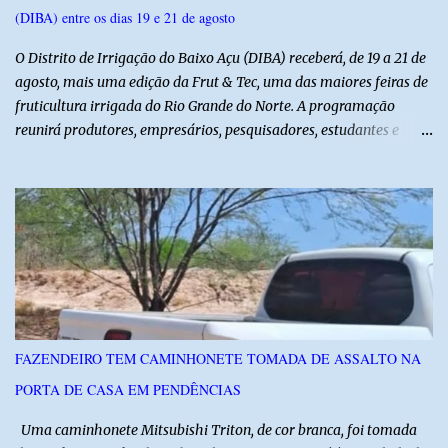
(DIBA) entre os dias 19 e 21 de agosto
O Distrito de Irrigação do Baixo Açu (DIBA) receberá, de 19 a 21 de
agosto, mais uma edição da Frut & Tec, uma das maiores feiras de
fruticultura irrigada do Rio Grande do Norte. A programação
reunirá produtores, empresários, pesquisadores, estudantes e
profissionais do agronegócio, com palestras de especialistas,
visitas técnicas a campo e uma ampla exposição de empresas,
instituições e tecnologias voltadas ao setor. Além das atividades
técnicas, a feira contará com programação cultural. No dia 20 de
agosto, o público poderá prestigiar o show de humor com Mução,
seguido de apresentação musical de Vê Barreto. A Frut & Tec
reforça a importância do Distrito de Irrigação do Baixo Açu como
referência na fruticultura irrigada, promovendo conhecimento,
inovação e oportunidades para o desenvolvimento do agronegócio
FAZENDEIRO TEM CAMINHONETE TOMADA DE ASSALTO NA
potiguar. @associacaodiba
PORTA DE CASA EM PENDÊNCIAS
Uma caminhonete Mitsubishi Triton, de cor branca, foi tomada