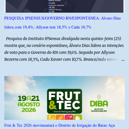
PESQUISA IPSENSUS/GOVERNO RN/ESPONTÂNEA: Álvaro Dias
lidera com 19,4%; Allyson tem 18,5% e Cadu 10,7%
Pesquisa do Instituto IPSensus divulgada nesta quinta-feira (25)
mostra que, no cenário espontâneo, Álvaro Dias lidera as intenções
de voto para o Governo do RN com 19,4%. Seguido por Allyson
Bezerra com 18,5%, Cadu Xavier com 10,7%. Branco/nulo somaram
6,4% e outros 43,8% não souberam responder. A pesquisa
IPSsensus ouviu 1.500 eleitores em todas as regiões do Rio Grande
do Norte entre os dias 18 e 22 de junho de 2026. O levantamento
possui margem de erro de 2,5 pontos percentuais e nível de
confiança de 95%. Registro no TSE: RN-09520/2026
Frut & Tec 2026 movimentará o Distrito de Irrigação do Baixo Açu