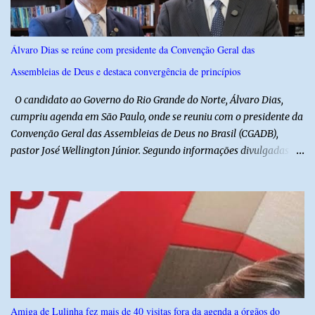
suspeitas antes da abordagem. Após a ação criminosa, a dupla
fugiu levando a caminhonete em direção ainda desconhecida. A
Polícia Militar foi acionada logo após o crime e realiza diligências
Álvaro Dias se reúne com presidente da Convenção Geral das
na região na tentativa de localizar o veículo e identificar os
Assembleias de Deus e destaca convergência de princípios
autores do assalto. Qualquer informação que possa ajudar na
localização da caminhonete ou na identificação dos suspeitos pode
O candidato ao Governo do Rio Grande do Norte, Álvaro Dias,
ser repassad...
cumpriu agenda em São Paulo, onde se reuniu com o presidente da
Convenção Geral das Assembleias de Deus no Brasil (CGADB),
pastor José Wellington Júnior. Segundo informações divulgadas
pela campanha, o encontro foi marcado por uma conversa sobre
princípios cristãos, valores familiares e os desafios do cenário
político nacional e estadual. De acordo com a campanha de Álvaro
Dias, o pastor José Wellington Júnior manifestou apoio à
candidatura e ressaltou a importância da participação dos cristãos
no processo democrático, defendendo a valorização de princípios
como a defesa da família, o combate à corrupção, o
enfrentamento às drogas e a proteção da vida. Ainda segundo a
campanha, o líder religioso afirmou que levará sua orientação às
Amiga de Lulinha fez mais de 40 visitas fora da agenda a órgãos do