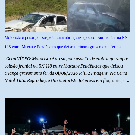
o
s
Motorista é preso por suspeita de embriaguez após colisão frontal na RN-
118 entre Macau e Pendências que deixou criança gravemente ferida
Geral VÍDEO: Motorista é preso por suspeita de embriaguez após
colisão frontal na RN-118 entre Macau e Pendências que deixou
criança gravemente ferida 01/08/2026 14h52 Imagens: Via Certa
Natal Foto: Reprodução Um motorista foi preso em flagrante por
suspeita de dirigir embriagado após um acidente que deixou uma
criança de 11 anos gravemente ferida na manhã deste sábado (1º),
na RN-118, entre Macau e Pendências. Segundo a Polícia Militar,
dois carros que seguiam em sentidos opostos bateram de frente.
Um dos condutores apresentava sinais de embriaguez, foi levado
ao Hospital Regional Tarcísio Maia, em Mossoró, e autuado em
flagrante. O exame pericial para confirmar a presença de álcool no