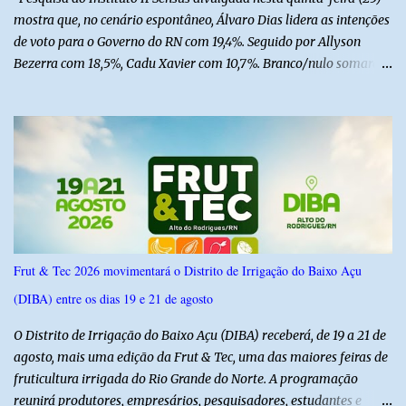
mostra que, no cenário espontâneo, Álvaro Dias lidera as intenções
de voto para o Governo do RN com 19,4%. Seguido por Allyson
Bezerra com 18,5%, Cadu Xavier com 10,7%. Branco/nulo somaram
6,4% e outros 43,8% não souberam responder. A pesquisa
IPSsensus ouviu 1.500 eleitores em todas as regiões do Rio Grande
do Norte entre os dias 18 e 22 de junho de 2026. O levantamento
possui margem de erro de 2,5 pontos percentuais e nível de
confiança de 95%. Registro no TSE: RN-09520/2026
Frut & Tec 2026 movimentará o Distrito de Irrigação do Baixo Açu
(DIBA) entre os dias 19 e 21 de agosto
O Distrito de Irrigação do Baixo Açu (DIBA) receberá, de 19 a 21 de
agosto, mais uma edição da Frut & Tec, uma das maiores feiras de
fruticultura irrigada do Rio Grande do Norte. A programação
reunirá produtores, empresários, pesquisadores, estudantes e