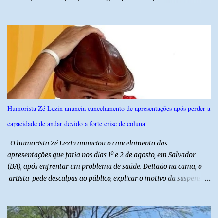
profissionais do agronegócio, com palestras de especialistas,
visitas técnicas a campo e uma ampla exposição de empresas,
instituições e tecnologias voltadas ao setor. Além das atividades
técnicas, a feira contará com programação cultural. No dia 20 de
agosto, o público poderá prestigiar o show de humor com Mução,
seguido de apresentação musical de Vê Barreto. A Frut & Tec
reforça a importância do Distrito de Irrigação do Baixo Açu como
referência na fruticultura irrigada, promovendo conhecimento,
inovação e oportunidades para o desenvolvimento do agronegócio
Humorista Zé Lezin anuncia cancelamento de apresentações após perder a
potiguar. @associacaodiba
capacidade de andar devido a forte crise de coluna
O humorista Zé Lezin anunciou o cancelamento das
apresentações que faria nos dias 1º e 2 de agosto, em Salvador
(BA), após enfrentar um problema de saúde. Deitado na cama, o
artista pede desculpas ao público, explicar o motivo da suspensão
dos espetáculos e agradece pela compreensão. Segundo Zé Lezin,
uma forte crise na coluna comprometeu sua mobilidade e tornou
impossível viajar e subir ao palco. O comediante contou que