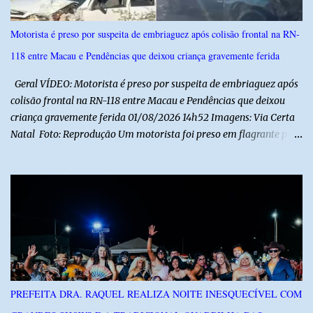
Motorista é preso por suspeita de embriaguez após colisão frontal na RN-
118 entre Macau e Pendências que deixou criança gravemente ferida
Geral VÍDEO: Motorista é preso por suspeita de embriaguez após
colisão frontal na RN-118 entre Macau e Pendências que deixou
criança gravemente ferida 01/08/2026 14h52 Imagens: Via Certa
Natal Foto: Reprodução Um motorista foi preso em flagrante por
suspeita de dirigir embriagado após um acidente que deixou uma
criança de 11 anos gravemente ferida na manhã deste sábado (1º),
na RN-118, entre Macau e Pendências. Segundo a Polícia Militar,
dois carros que seguiam em sentidos opostos bateram de frente.
Um dos condutores apresentava sinais de embriaguez, foi levado
ao Hospital Regional Tarcísio Maia, em Mossoró, e autuado em
flagrante. O exame pericial para confirmar a presença de álcool no
organismo está em andamento. No outro veículo estavam
funcionários da Caern que seguiam para uma partida de futebol. O
PREFEITA DRA. RAQUEL REALIZA NOITE INESQUECÍVEL COM
motorista e uma mulher sofreram ferimentos leves. A criança, que