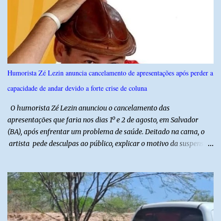
técnicas, a feira contará com programação cultural. No dia 20 de
agosto, o público poderá prestigiar o show de humor com Mução,
seguido de apresentação musical de Vê Barreto. A Frut & Tec
reforça a importância do Distrito de Irrigação do Baixo Açu como
referência na fruticultura irrigada, promovendo conhecimento,
inovação e oportunidades para o desenvolvimento do agronegócio
Humorista Zé Lezin anuncia cancelamento de apresentações após perder a
potiguar. @associacaodiba
capacidade de andar devido a forte crise de coluna
O humorista Zé Lezin anunciou o cancelamento das
apresentações que faria nos dias 1º e 2 de agosto, em Salvador
(BA), após enfrentar um problema de saúde. Deitado na cama, o
artista pede desculpas ao público, explicar o motivo da suspensão
dos espetáculos e agradece pela compreensão. Segundo Zé Lezin,
uma forte crise na coluna comprometeu sua mobilidade e tornou
impossível viajar e subir ao palco. O comediante contou que
precisou ser levado a um hospital depois de perder a capacidade
de andar normalmente. “Eu não estou conseguindo nem me
levantar direito da cama. É um processo muito dolorido”, relatou o