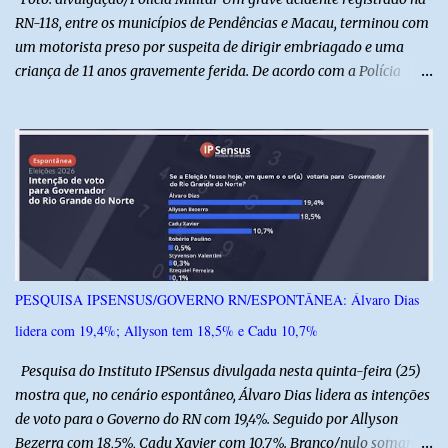
RN-118, entre os municípios de Pendências e Macau, terminou com
um motorista preso por suspeita de dirigir embriagado e uma
criança de 11 anos gravemente ferida. De acordo com a Polícia
Militar, o condutor apresentava evidentes sinais de embriaguez no
momento da ocorrência. Ele foi encaminhado à delegacia, onde foi
autuado em flagrante. O exame pericial para confirmar a
concentração de álcool no organismo ainda está em andamento. A
vítima é um menino de 11 anos, que sofreu ferimentos graves no
acidente. Após os primeiros atendimentos, ele foi entubado e
transferido pelo helicóptero Potiguar 02 para o Hospital
Monsenhor Walfredo Gurgel, em Natal, onde permanece internado
sob cuidados médicos especializados. Segundo informações da
PESQUISA IPSENSUS/GOVERNO RN/ESPONTÂNEA: Álvaro Dias
Polícia Militar, a criança é filha de um policial militar. PM reforça
lidera com 19,4%; Allyson tem 18,5% e Cadu 10,7%
alerta sobre álcool e direção Em nota, a Polícia Militar manifestou
solidariedade à vítima e aos familiares e destacou q...
Pesquisa do Instituto IPSensus divulgada nesta quinta-feira (25)
mostra que, no cenário espontâneo, Álvaro Dias lidera as intenções
de voto para o Governo do RN com 19,4%. Seguido por Allyson
Bezerra com 18,5%, Cadu Xavier com 10,7%. Branco/nulo somaram