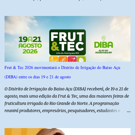
6,4% e outros 43,8% não souberam responder. A pesquisa
IPSsensus ouviu 1.500 eleitores em todas as regiões do Rio Grande
do Norte entre os dias 18 e 22 de junho de 2026. O levantamento
possui margem de erro de 2,5 pontos percentuais e nível de
confiança de 95%. Registro no TSE: RN-09520/2026
Frut & Tec 2026 movimentará o Distrito de Irrigação do Baixo Açu
(DIBA) entre os dias 19 e 21 de agosto
O Distrito de Irrigação do Baixo Açu (DIBA) receberá, de 19 a 21 de
agosto, mais uma edição da Frut & Tec, uma das maiores feiras de
fruticultura irrigada do Rio Grande do Norte. A programação
reunirá produtores, empresários, pesquisadores, estudantes e
profissionais do agronegócio, com palestras de especialistas,
visitas técnicas a campo e uma ampla exposição de empresas,
instituições e tecnologias voltadas ao setor. Além das atividades