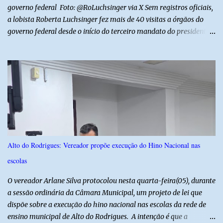
p...
governo federal Foto: @RoLuchsinger via X Sem registros oficiais,
a lobista Roberta Luchsinger fez mais de 40 visitas a órgãos do
governo federal desde o início do terceiro mandato do presidente
Luiz Inácio Lula da Silva, em janeiro de 2023. Por lei, reuniões com
autoridades precisam ser informadas nas agendas dos agentes
públicos que participam dos encontros. Em duas oportunidades, a
lobista esteve no Palácio do Planalto e no gabinete do ministro do
Desenvolvimento Social, Wellington Dias, acompanhada do então
sócio de Lulinha. Os encontros não foram registrados nas agendas
oficiais. Fábio Luís é alvo de inquérito aberto nesta quinta-feira,
30, a pedido da PF, que apura se ele utilizou a influência do pai
para defender interesses empresariais com a administração
Alto do Rodrigues: Vereador propõe execução do Hino Nacional nas
pública. Segundo a Polícia Federal, a atuação dele contou com a
escolas
ajuda de Luchsinger e se concentrou no Ministério da Saúde e no
gabinete da Presidência....
O vereador Arlane Silva protocolou nesta quarta-feira(05), durante
a sessão ordinária da Câmara Municipal, um projeto de lei que
dispõe sobre a execução do hino nacional nas escolas da rede de
ensino municipal de Alto do Rodrigues. A intenção é que a