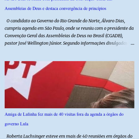
na região na tentativa de localizar o veículo e identificar os
Assembleias de Deus e destaca convergência de princípios
autores do assalto. Qualquer informação que possa ajudar na
localização da caminhonete ou na identificação dos suspeitos pode
O candidato ao Governo do Rio Grande do Norte, Álvaro Dias,
ser repassad...
cumpriu agenda em São Paulo, onde se reuniu com o presidente da
Convenção Geral das Assembleias de Deus no Brasil (CGADB),
pastor José Wellington Júnior. Segundo informações divulgadas
pela campanha, o encontro foi marcado por uma conversa sobre
princípios cristãos, valores familiares e os desafios do cenário
político nacional e estadual. De acordo com a campanha de Álvaro
Dias, o pastor José Wellington Júnior manifestou apoio à
candidatura e ressaltou a importância da participação dos cristãos
no processo democrático, defendendo a valorização de princípios
como a defesa da família, o combate à corrupção, o
enfrentamento às drogas e a proteção da vida. Ainda segundo a
campanha, o líder religioso afirmou que levará sua orientação às
Amiga de Lulinha fez mais de 40 visitas fora da agenda a órgãos do
lideranças da Assembleia de Deus no Rio Grande do Norte. A
governo Lula
Assembleia de Deus possui uma das maiores estruturas religiosas
do estado, com cerca de 1.600 igrejas distribuídas pelos municípios
Roberta Luchsinger esteve em mais de 40 reuniões em órgãos do