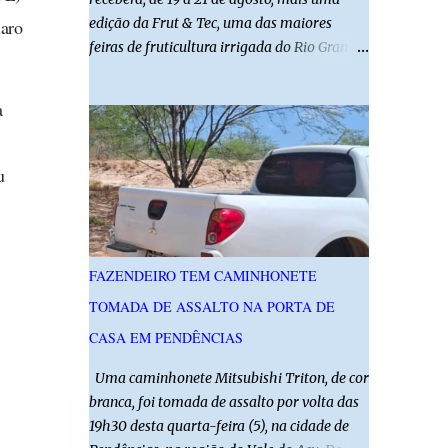
edição da Frut & Tec, uma das maiores
naro
feiras de fruticultura irrigada do Rio Grande
do Norte. A programação reunirá
produtores, empresários, pesquisadores,
a
estudantes e profissionais do agronegócio,
com palestras de especialistas, visitas
técnicas a campo e uma ampla exposição de
u
empresas, instituições e tecnologias voltadas
ao setor. Além das atividades técnicas, a
feira contará com programação cultural. No
dia 20 de agosto, o público poderá prestigiar
FAZENDEIRO TEM CAMINHONETE
o show de humor com Mução, seguido de
TOMADA DE ASSALTO NA PORTA DE
apresentação musical de Vê Barreto. A Frut
& Tec reforça a importância do Distrito de
CASA EM PENDÊNCIAS
Irrigação do Baixo Açu como referência na
Uma caminhonete Mitsubishi Triton, de cor
fruticultura irrigada, promovendo
branca, foi tomada de assalto por volta das
conhecimento, inovação e oportunidades
19h30 desta quarta-feira (5), na cidade de
para o desenvolvimento do agronegócio