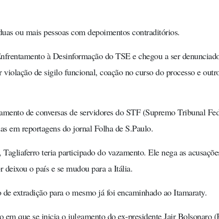
 duas ou mais pessoas com depoimentos contraditórios.
e Enfrentamento à Desinformação do TSE e chegou a ser denunciad
violação de sigilo funcional, coação no curso do processo e outr
zamento de conversas de servidores do STF (Supremo Tribunal Fed
das em reportagens do jornal Folha de S.Paulo.
 Tagliaferro teria participado do vazamento. Ele nega as acusaçõe
r deixou o país e se mudou para a Itália.
o de extradição para o mesmo já foi encaminhado ao Itamaraty.
o em que se inicia o julgamento do ex-presidente Jair Bolsonaro (