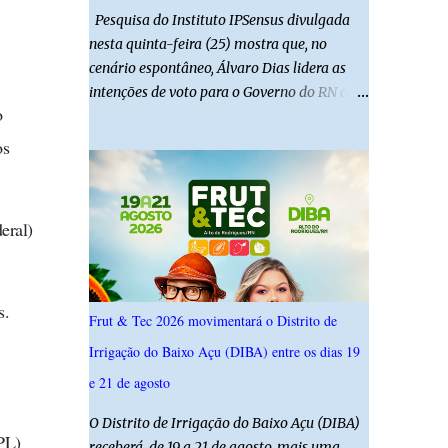
Pesquisa do Instituto IPSensus divulgada
nesta quinta-feira (25) mostra que, no
cenário espontâneo, Álvaro Dias lidera as
intenções de voto para o Governo do RN com
o
19,4%. Seguido por Allyson Bezerra com
18,5%, Cadu Xavier com 10,7%. Branco/nulo
os
somaram 6,4% e outros 43,8% não
souberam responder. A pesquisa IPSsensus
ouviu 1.500 eleitores em todas as regiões do
eral)
Rio Grande do Norte entre os dias 18 e 22 de
junho de 2026. O levantamento possui
margem de erro de 2,5 pontos percentuais e
nível de confiança de 95%. Registro no TSE:
s.
Frut & Tec 2026 movimentará o Distrito de
RN-09520/2026
Irrigação do Baixo Açu (DIBA) entre os dias 19
e 21 de agosto
O Distrito de Irrigação do Baixo Açu (DIBA)
PL)
receberá, de 19 a 21 de agosto, mais uma