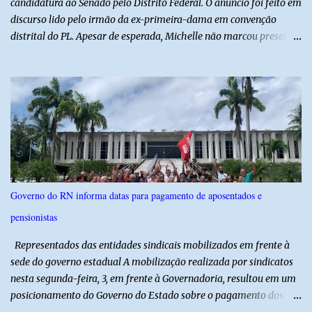
candidatura ao Senado pelo Distrito Federal. O anúncio foi feito em
discurso lido pelo irmão da ex-primeira-dama em convenção
distrital do PL. Apesar de esperada, Michelle não marcou presença
no evento. Horas antes, a ex-primeira-dama recebeu alta do
hospital DF Star, onde estava internada desde a noite de sábado
(1º) com um quadro de cefaleia. “Eu gostaria muito de estar aí
com vocês, mas faz mais de dez dias que estou com enxaqueca
muito forte. Estava tomando medicamentos, mas isso não
resolveu. Ontem fui ao hospital, onde fiquei internada. Meu corpo
precisou parar, mas o meu compromisso com vocês não parou” ,
diz trecho da mensagem lida por Diego, irmão da ex-primeirda-
dama. “Caminhar juntos”, diz Mchelle sobre Flávio “É por isso que
Governo do RN informa datas para pagamento de aposentados e
aceitei esse desafio. Sou pré-candidata ao Senado. Meu marido
pensionistas
escolheu o Flávio para estar à frente dessa multidão e vamos
caminhar juntos e a passos largos. Queremos justiça de verdade”,
Representados das entidades sindicais mobilizados em frente à
d...
sede do governo estadual A mobilização realizada por sindicatos
nesta segunda-feira, 3, em frente à Governadoria, resultou em um
posicionamento do Governo do Estado sobre o pagamento dos