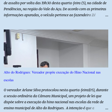
de assalto por volta das 19h30 desta quarta-feira (5), na cidade de
Pendências, na região do Vale do Açu. De acordo com as primeiras
informações apuradas, o veículo pertence ao fazendeiro Zé
Dequias. A vítima teria sido surpreendida por dois homens
armados, que chegaram ao local em uma motocicleta e
anunciaram o assalto no momento em que ela estava em frente à
residência, no Centro da cidade. Ainda conforme relatos de
testemunhas, os suspeitos utilizavam roupas semelhantes a
uniformes de empresa, o que pode ter ajudado a não despertar
suspeitas antes da abordagem. Após a ação criminosa, a dupla
fugiu levando a caminhonete em direção ainda desconhecida. A
Polícia Militar foi acionada logo após o crime e realiza diligências
Alto do Rodrigues: Vereador propõe execução do Hino Nacional nas
na região na tentativa de localizar o veículo e identificar os
escolas
autores do assalto. Qualquer informação que possa ajudar na
localização da caminhonete ou na identificação dos suspeitos pode
O vereador Arlane Silva protocolou nesta quarta-feira(05), durante
ser repassad...
a sessão ordinária da Câmara Municipal, um projeto de lei que
dispõe sobre a execução do hino nacional nas escolas da rede de
ensino municipal de Alto do Rodrigues. A intenção é que a