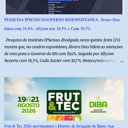
PESQUISA IPSENSUS/GOVERNO RN/ESPONTÂNEA: Álvaro Dias
lidera com 19,4%; Allyson tem 18,5% e Cadu 10,7%
Pesquisa do Instituto IPSensus divulgada nesta quinta-feira (25)
mostra que, no cenário espontâneo, Álvaro Dias lidera as intenções
de voto para o Governo do RN com 19,4%. Seguido por Allyson
Bezerra com 18,5%, Cadu Xavier com 10,7%. Branco/nulo somaram
6,4% e outros 43,8% não souberam responder. A pesquisa
IPSsensus ouviu 1.500 eleitores em todas as regiões do Rio Grande
do Norte entre os dias 18 e 22 de junho de 2026. O levantamento
possui margem de erro de 2,5 pontos percentuais e nível de
confiança de 95%. Registro no TSE: RN-09520/2026
Frut & Tec 2026 movimentará o Distrito de Irrigação do Baixo Açu