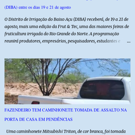
(DIBA) entre os dias 19 e 21 de agosto
O Distrito de Irrigação do Baixo Açu (DIBA) receberá, de 19 a 21 de
agosto, mais uma edição da Frut & Tec, uma das maiores feiras de
fruticultura irrigada do Rio Grande do Norte. A programação
reunirá produtores, empresários, pesquisadores, estudantes e
profissionais do agronegócio, com palestras de especialistas,
visitas técnicas a campo e uma ampla exposição de empresas,
instituições e tecnologias voltadas ao setor. Além das atividades
técnicas, a feira contará com programação cultural. No dia 20 de
agosto, o público poderá prestigiar o show de humor com Mução,
seguido de apresentação musical de Vê Barreto. A Frut & Tec
reforça a importância do Distrito de Irrigação do Baixo Açu como
referência na fruticultura irrigada, promovendo conhecimento,
inovação e oportunidades para o desenvolvimento do agronegócio
FAZENDEIRO TEM CAMINHONETE TOMADA DE ASSALTO NA
potiguar. @associacaodiba
PORTA DE CASA EM PENDÊNCIAS
Uma caminhonete Mitsubishi Triton, de cor branca, foi tomada