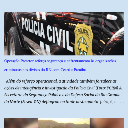
execução do hino nas escolas seja como instrumento de
fortalecimento da educação cívica, do respeito aos símbolos
nacionais e da formação da cidadania. O projeto prevê ainda que
a execução do hino nacional ocorra uma vez por semana, em dia
definido pela Secretaria Municipal de Educação do município. É
previsto também que as escolas da rede de ensino público
municipal deverão promover a discussão das letras do Hino
Nacional Brasileiro de modo a estimular os estudantes interpretar
e debater o seu conteúdo. De acordo com o vereador, a Secretaria
Operação Protetor reforça segurança e enfrentamento às organizações
Municipal de Educação poderá expedir normas complementares
criminosas nas divisas do RN com Ceará e Paraíba
necessárias ao cumprimento da lei.
Além do reforço operacional, a atividade também fortalece as
ações de inteligência e investigação da Polícia Civil (Foto: PCRN) A
Secretaria da Segurança Pública e da Defesa Social do Rio Grande
do Norte (Sesed-RN) deflagrou na tarde desta quinta-feira, 6, mais
uma atividade da Operação P.R.O.T.E.T.O.R. (ou Operação Protetor)
– Divisas e Fronteiras, ação integrada voltada ao fortalecimento
da segurança pública para o enfrentamento de organizações