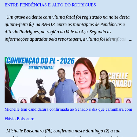
ENTRE PENDÊNCIAS E ALTO DO RODRIGUES
ajuda de Luchsinger e se concentrou no Ministério da Saúde e no
gabinete da Presidência....
Um grave acidente com vítima fatal foi registrado na noite desta
quinta-feira (6), na RN-118, entre os municípios de Pendências e
Alto do Rodrigues, na região do Vale do Açu. Segundo as
informações apuradas pela reportagem, a vítima foi identificada
como Jailson Silva, natural de Macau. Ele conduzia uma
motocicleta e seguia em direção ao seu município de origem
quando, ao passar por uma curva, perdeu o controle do veículo e
acabou colidindo frontalmente com um caminhão pertencente à
empresa CLC. Com a violência do impacto, o motociclista morreu
ainda no local. A ambulância do Hospital de Alto do Rodrigues foi
acionada para prestar socorro, porém, ao chegar, a equipe
constatou que a vítima já estava sem sinais vitais. A força da
colisão foi tão intensa que diversas peças da motocicleta ficaram
Michelle tem candidatura confirmada ao Senado e diz que caminhará com
espalhadas pela rodovia, evidenciando a gravidade do acidente. A
Flávio Bolsonaro
Polícia Militar realizou o isolamento da área para garantir a
preservação da cena, enquanto aguardava a chegada da Polícia
Michelle Bolsonaro (PL) confirmou neste domingo (2) a sua
Ci...