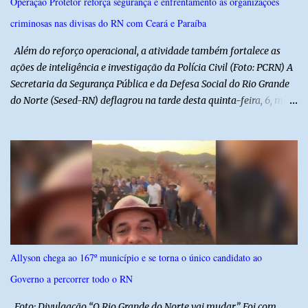
Operação Protetor reforça segurança e enfrentamento às organizações
Municipal de Educação poderá expedir normas complementares
criminosas nas divisas do RN com Ceará e Paraíba
necessárias ao cumprimento da lei.
Além do reforço operacional, a atividade também fortalece as
ações de inteligência e investigação da Polícia Civil (Foto: PCRN) A
Secretaria da Segurança Pública e da Defesa Social do Rio Grande
do Norte (Sesed-RN) deflagrou na tarde desta quinta-feira, 6, mais
uma atividade da Operação P.R.O.T.E.T.O.R. (ou Operação Protetor)
– Divisas e Fronteiras, ação integrada voltada ao fortalecimento
da segurança pública para o enfrentamento de organizações
criminosas nos municípios localizados nas divisas do Rio Grande
do Norte com os estados do Ceará e da Paraíba. A mobilização,
com concentração e saída de equipes policiais, ocorreu às 16h, no
município de Baraúna, no Oeste potiguar. A operação reúne
efetivos da Polícia Militar do Rio Grande do Norte, da Polícia Civil
do Rio Grande do Norte e da Polícia Militar do Ceará, reforçando a
Allyson chega ao 167º município e se torna o único candidato ao
atuação integrada entre as forças de segurança e intensificando o
Governo a percorrer todo o RN
combate à criminalidade nas áreas de fronteira interestadual. As
ações também contemplam os...
Foto: Divulgação “O Rio Grande do Norte vai mudar.” Foi com