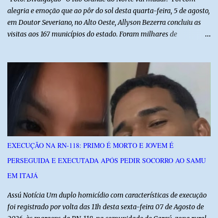
alegria e emoção que ao pôr do sol desta quarta-feira, 5 de agosto,
em Doutor Severiano, no Alto Oeste, Allyson Bezerra concluiu as
visitas aos 167 municípios do estado. Foram milhares de
quilômetros percorridos e incontáveis encontros com pessoas que
revelam a verdadeira força do Rio Grande do Norte. O candidato a
Governador Allyson Bezerra concluiu as agendas do 167 Razões RN
após visitar todas as cidades potiguares, dos pequenos municípios
aos maiores centros do estado. A caminhada começou em 29 de
março pelo município de Touros, Marco Zero da BR-101 e foi
concluída nesta quarta-feira depois de 129 dias entre a primeira e
a última visita. Os registros estão sendo publicados no perfil do
Instagram @167RazoesRN Ao longo do percurso, Allyson conheceu
EXECUÇÃO NA RN-118: PRIMO É MORTO E JOVEM É
de perto as potencialidades, as belezas, a cultura e a força do povo,
PERSEGUIDA E EXECUTADA APÓS PEDIR SOCORRO AO SAMU
mas também ouviu os dramas e as necessidades enfrentadas pelas
famílias em cada região. A iniciativa pe...
EM ITAJÁ
Assú Notícia Um duplo homicídio com características de execução
foi registrado por volta das 11h desta sexta-feira 07 de Agosto de