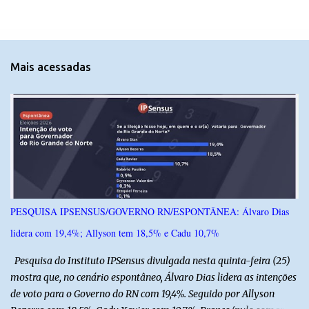
m
e
n
t
Mais acessadas
á
r
i
o
s
PESQUISA IPSENSUS/GOVERNO RN/ESPONTÂNEA: Álvaro Dias
lidera com 19,4%; Allyson tem 18,5% e Cadu 10,7%
Pesquisa do Instituto IPSensus divulgada nesta quinta-feira (25)
mostra que, no cenário espontâneo, Álvaro Dias lidera as intenções
de voto para o Governo do RN com 19,4%. Seguido por Allyson