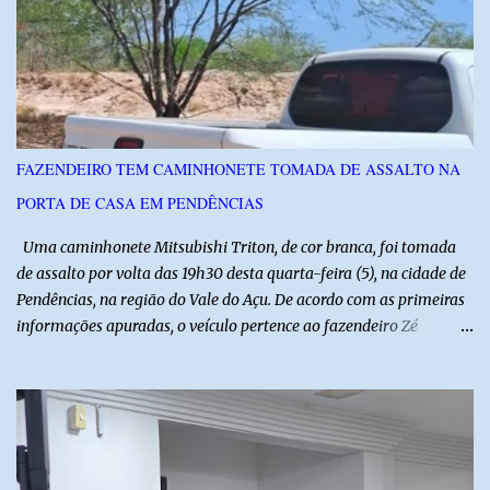
técnicas, a feira contará com programação cultural. No dia 20 de
agosto, o público poderá prestigiar o show de humor com Mução,
seguido de apresentação musical de Vê Barreto. A Frut & Tec
reforça a importância do Distrito de Irrigação do Baixo Açu como
referência na fruticultura irrigada, promovendo conhecimento,
inovação e oportunidades para o desenvolvimento do agronegócio
FAZENDEIRO TEM CAMINHONETE TOMADA DE ASSALTO NA
potiguar. @associacaodiba
PORTA DE CASA EM PENDÊNCIAS
Uma caminhonete Mitsubishi Triton, de cor branca, foi tomada
de assalto por volta das 19h30 desta quarta-feira (5), na cidade de
Pendências, na região do Vale do Açu. De acordo com as primeiras
informações apuradas, o veículo pertence ao fazendeiro Zé
Dequias. A vítima teria sido surpreendida por dois homens
armados, que chegaram ao local em uma motocicleta e
anunciaram o assalto no momento em que ela estava em frente à
residência, no Centro da cidade. Ainda conforme relatos de
testemunhas, os suspeitos utilizavam roupas semelhantes a
uniformes de empresa, o que pode ter ajudado a não despertar