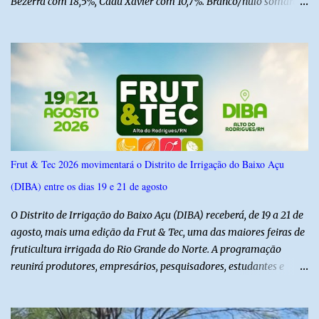
Bezerra com 18,5%, Cadu Xavier com 10,7%. Branco/nulo somaram
6,4% e outros 43,8% não souberam responder. A pesquisa
IPSsensus ouviu 1.500 eleitores em todas as regiões do Rio Grande
do Norte entre os dias 18 e 22 de junho de 2026. O levantamento
possui margem de erro de 2,5 pontos percentuais e nível de
confiança de 95%. Registro no TSE: RN-09520/2026
Frut & Tec 2026 movimentará o Distrito de Irrigação do Baixo Açu
(DIBA) entre os dias 19 e 21 de agosto
O Distrito de Irrigação do Baixo Açu (DIBA) receberá, de 19 a 21 de
agosto, mais uma edição da Frut & Tec, uma das maiores feiras de
fruticultura irrigada do Rio Grande do Norte. A programação
reunirá produtores, empresários, pesquisadores, estudantes e
profissionais do agronegócio, com palestras de especialistas,
visitas técnicas a campo e uma ampla exposição de empresas,
instituições e tecnologias voltadas ao setor. Além das atividades