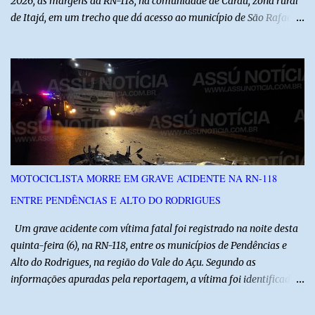
2026, às margens da RN-118, na comunidade de Caraú, zona rural
de Itajá, em um trecho que dá acesso ao município de São Rafael.
O Assú Notícia foi o único veículo de comunicação presente no
local, acompanhando toda a ocorrência com exclusividade. O
repórter Jalisson Ferreira apurou os fatos diretamente com as
equipes que atuaram na ocorrência e acompanhou o trabalho da
Polícia Militar, Polícia Civil e Polícia Científica. Segundo as
informações levantadas pela reportagem, o Serviço de
Atendimento Móvel de Urgência (SAMU) recebeu uma ligação de
uma mulher informando que havia sido baleada nas
proximidades da rodovia e que precisava de socorro. Diante da
MOTOCICLISTA MORRE EM GRAVE ACIDENTE NA RN-118
informação, a equipe solicitou apoio da Polícia Militar e iniciou
ENTRE PENDÊNCIAS E ALTO DO RODRIGUES
buscas ao longo da RN-118, entre Itajá e São Rafael. Apesar das
diligências, nenhuma vítima foi encontrada inicialmente. Somente
Um grave acidente com vítima fatal foi registrado na noite desta
após cerca de ...
quinta-feira (6), na RN-118, entre os municípios de Pendências e
Alto do Rodrigues, na região do Vale do Açu. Segundo as
informações apuradas pela reportagem, a vítima foi identificada
como Jailson Silva, natural de Macau. Ele conduzia uma
motocicleta e seguia em direção ao seu município de origem