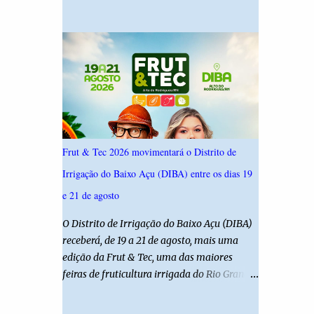
19,4%. Seguido por Allyson Bezerra com
criança é filha de um policial militar. PM
18,5%, Cadu Xavier com 10,7%. Branco/nulo
reforça alerta sobre álcool e direção Em
somaram 6,4% e outros 43,8% não
nota, a Polícia Militar manifestou
souberam responder. A pesquisa IPSsensus
solidariedade à vítima e aos familiares e
ouviu 1.500 eleitores em todas as regiões do
destacou q...
Rio Grande do Norte entre os dias 18 e 22 de
junho de 2026. O levantamento possui
margem de erro de 2,5 pontos percentuais e
nível de confiança de 95%. Registro no TSE:
Frut & Tec 2026 movimentará o Distrito de
RN-09520/2026
Irrigação do Baixo Açu (DIBA) entre os dias 19
e 21 de agosto
O Distrito de Irrigação do Baixo Açu (DIBA)
receberá, de 19 a 21 de agosto, mais uma
edição da Frut & Tec, uma das maiores
feiras de fruticultura irrigada do Rio Grande
do Norte. A programação reunirá
produtores, empresários, pesquisadores,