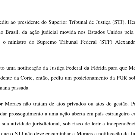
diu ao presidente do Superior Tribunal de Justiça (STJ), H
no Brasil, da ação judicial movida nos Estados Unidos pela
 o ministro do Supremo Tribunal Federal (STF) Alexand
to uma notificação da Justiça Federal da Flórida para que M
sidente da Corte, então, pediu um posicionamento da PGR so
emana passada.
r Moraes não tratam de atos privados ou atos de gestão. P
e dar prosseguimento a uma ação aberta em país estrangeiro 
sua atividade jurisdicional, sob risco de ferir a independênc
u que o STJ não deve encaminhar a Moraes a notificação da Ju