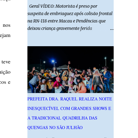
Geral VÍDEO: Motorista é preso por
suspeita de embriaguez após colisão frontal
na RN-118 entre Macau e Pendências que
o nos
deixou criança gravemente ferida
sejam
01/08/2026 14h52 Imagens: Via Certa Natal
Foto: Reprodução Um motorista foi preso
em flagrante por suspeita de dirigir
embriagado após um acidente que deixou
 teve
uma criança de 11 anos gravemente ferida
nição
na manhã deste sábado (1º), na RN-118,
entre Macau e Pendências. Segundo a Polícia
cos e
Militar, dois carros que seguiam em sentidos
opostos bateram de frente. Um dos
PREFEITA DRA. RAQUEL REALIZA NOITE
condutores apresentava sinais de
INESQUECÍVEL COM GRANDES SHOWS E
embriaguez, foi levado ao Hospital Regional
Tarcísio Maia, em Mossoró, e autuado em
A TRADICIONAL QUADRILHA DAS
flagrante. O exame pericial para confirmar a
QUENGAS NO SÃO JULHÃO
presença de álcool no organismo está em