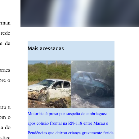
erman
 rede
re de
Mais acessadas
oraes
bre o
ara a
Motorista é preso por suspeita de embriaguez
com o
após colisão frontal na RN-118 entre Macau e
ia do
Pendências que deixou criança gravemente ferida
stiça