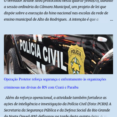
O vereador Arlane Silva protocolou nesta quarta-feira(05), durante
ser repassad...
a sessão ordinária da Câmara Municipal, um projeto de lei que
dispõe sobre a execução do hino nacional nas escolas da rede de
ensino municipal de Alto do Rodrigues. A intenção é que a
execução do hino nas escolas seja como instrumento de
fortalecimento da educação cívica, do respeito aos símbolos
nacionais e da formação da cidadania. O projeto prevê ainda que
a execução do hino nacional ocorra uma vez por semana, em dia
definido pela Secretaria Municipal de Educação do município. É
previsto também que as escolas da rede de ensino público
municipal deverão promover a discussão das letras do Hino
Nacional Brasileiro de modo a estimular os estudantes interpretar
e debater o seu conteúdo. De acordo com o vereador, a Secretaria
Operação Protetor reforça segurança e enfrentamento às organizações
Municipal de Educação poderá expedir normas complementares
criminosas nas divisas do RN com Ceará e Paraíba
necessárias ao cumprimento da lei.
Além do reforço operacional, a atividade também fortalece as
ações de inteligência e investigação da Polícia Civil (Foto: PCRN) A
Secretaria da Segurança Pública e da Defesa Social do Rio Grande
do Norte (Sesed-RN) deflagrou na tarde desta quinta-feira, 6, mais