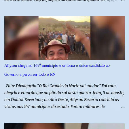
uma atividade da Operação P.R.O.T.E.T.O.R. (ou Operação Protetor)
– Divisas e Fronteiras, ação integrada voltada ao fortalecimento
da segurança pública para o enfrentamento de organizações
criminosas nos municípios localizados nas divisas do Rio Grande
do Norte com os estados do Ceará e da Paraíba. A mobilização,
com concentração e saída de equipes policiais, ocorreu às 16h, no
município de Baraúna, no Oeste potiguar. A operação reúne
efetivos da Polícia Militar do Rio Grande do Norte, da Polícia Civil
do Rio Grande do Norte e da Polícia Militar do Ceará, reforçando a
Allyson chega ao 167º município e se torna o único candidato ao
atuação integrada entre as forças de segurança e intensificando o
Governo a percorrer todo o RN
combate à criminalidade nas áreas de fronteira interestadual. As
ações também contemplam os...
Foto: Divulgação “O Rio Grande do Norte vai mudar.” Foi com
alegria e emoção que ao pôr do sol desta quarta-feira, 5 de agosto,
em Doutor Severiano, no Alto Oeste, Allyson Bezerra concluiu as
visitas aos 167 municípios do estado. Foram milhares de
quilômetros percorridos e incontáveis encontros com pessoas que
revelam a verdadeira força do Rio Grande do Norte. O candidato a
Governador Allyson Bezerra concluiu as agendas do 167 Razões RN