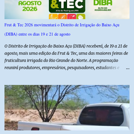
Frut & Tec 2026 movimentará o Distrito de Irrigação do Baixo Açu
(DIBA) entre os dias 19 e 21 de agosto
O Distrito de Irrigação do Baixo Açu (DIBA) receberá, de 19 a 21 de
agosto, mais uma edição da Frut & Tec, uma das maiores feiras de
fruticultura irrigada do Rio Grande do Norte. A programação
reunirá produtores, empresários, pesquisadores, estudantes e
profissionais do agronegócio, com palestras de especialistas,
visitas técnicas a campo e uma ampla exposição de empresas,
instituições e tecnologias voltadas ao setor. Além das atividades
técnicas, a feira contará com programação cultural. No dia 20 de
agosto, o público poderá prestigiar o show de humor com Mução,
seguido de apresentação musical de Vê Barreto. A Frut & Tec
reforça a importância do Distrito de Irrigação do Baixo Açu como
referência na fruticultura irrigada, promovendo conhecimento,
inovação e oportunidades para o desenvolvimento do agronegócio