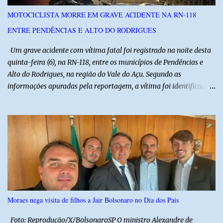
aprovados estão previstas para ocorrer entre 7 e 12 de janeiro de
MOTOCICLISTA MORRE EM GRAVE ACIDENTE NA RN-118
2027. As informações sobre cursos, vagas, cronograma e regras
ENTRE PENDÊNCIAS E ALTO DO RODRIGUES
podem ser consultadas no edital publicado pelo IFRN.
Um grave acidente com vítima fatal foi registrado na noite desta
quinta-feira (6), na RN-118, entre os municípios de Pendências e
Alto do Rodrigues, na região do Vale do Açu. Segundo as
informações apuradas pela reportagem, a vítima foi identificada
como Jailson Silva, natural de Macau. Ele conduzia uma
motocicleta e seguia em direção ao seu município de origem
quando, ao passar por uma curva, perdeu o controle do veículo e
acabou colidindo frontalmente com um caminhão pertencente à
empresa CLC. Com a violência do impacto, o motociclista morreu
ainda no local. A ambulância do Hospital de Alto do Rodrigues foi
acionada para prestar socorro, porém, ao chegar, a equipe
constatou que a vítima já estava sem sinais vitais. A força da
colisão foi tão intensa que diversas peças da motocicleta ficaram
Moraes nega visita de filhos a Jair Bolsonaro no Dia dos Pais
espalhadas pela rodovia, evidenciando a gravidade do acidente. A
Polícia Militar realizou o isolamento da área para garantir a
Foto: Reprodução/X/BolsonaroSP O ministro Alexandre de