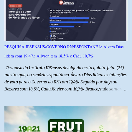
i
o
s
PESQUISA IPSENSUS/GOVERNO RN/ESPONTÂNEA: Álvaro Dias
lidera com 19,4%; Allyson tem 18,5% e Cadu 10,7%
Pesquisa do Instituto IPSensus divulgada nesta quinta-feira (25)
mostra que, no cenário espontâneo, Álvaro Dias lidera as intenções
de voto para o Governo do RN com 19,4%. Seguido por Allyson
Bezerra com 18,5%, Cadu Xavier com 10,7%. Branco/nulo somaram
6,4% e outros 43,8% não souberam responder. A pesquisa
IPSsensus ouviu 1.500 eleitores em todas as regiões do Rio Grande
do Norte entre os dias 18 e 22 de junho de 2026. O levantamento
possui margem de erro de 2,5 pontos percentuais e nível de
confiança de 95%. Registro no TSE: RN-09520/2026