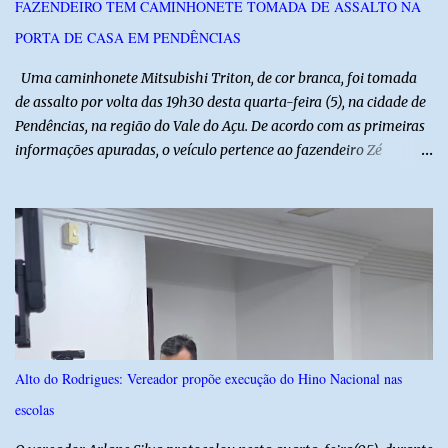
FAZENDEIRO TEM CAMINHONETE TOMADA DE ASSALTO NA
potiguar. @associacaodiba
PORTA DE CASA EM PENDÊNCIAS
Uma caminhonete Mitsubishi Triton, de cor branca, foi tomada
de assalto por volta das 19h30 desta quarta-feira (5), na cidade de
Pendências, na região do Vale do Açu. De acordo com as primeiras
informações apuradas, o veículo pertence ao fazendeiro Zé
Dequias. A vítima teria sido surpreendida por dois homens
armados, que chegaram ao local em uma motocicleta e
anunciaram o assalto no momento em que ela estava em frente à
residência, no Centro da cidade. Ainda conforme relatos de
testemunhas, os suspeitos utilizavam roupas semelhantes a
uniformes de empresa, o que pode ter ajudado a não despertar
suspeitas antes da abordagem. Após a ação criminosa, a dupla
fugiu levando a caminhonete em direção ainda desconhecida. A
Polícia Militar foi acionada logo após o crime e realiza diligências
Alto do Rodrigues: Vereador propõe execução do Hino Nacional nas
na região na tentativa de localizar o veículo e identificar os
escolas
autores do assalto. Qualquer informação que possa ajudar na
localização da caminhonete ou na identificação dos suspeitos pode