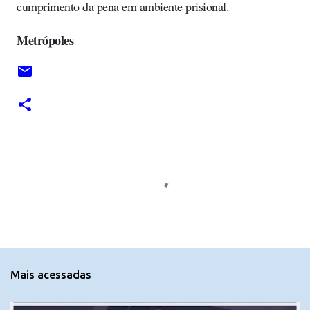
cumprimento da pena em ambiente prisional.
Metrópoles
C
o
m
e
n
t
Mais acessadas
á
r