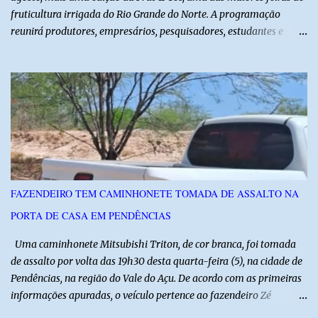
fruticultura irrigada do Rio Grande do Norte. A programação
reunirá produtores, empresários, pesquisadores, estudantes e
profissionais do agronegócio, com palestras de especialistas,
visitas técnicas a campo e uma ampla exposição de empresas,
instituições e tecnologias voltadas ao setor. Além das atividades
técnicas, a feira contará com programação cultural. No dia 20 de
agosto, o público poderá prestigiar o show de humor com Mução,
seguido de apresentação musical de Vê Barreto. A Frut & Tec
reforça a importância do Distrito de Irrigação do Baixo Açu como
referência na fruticultura irrigada, promovendo conhecimento,
inovação e oportunidades para o desenvolvimento do agronegócio
FAZENDEIRO TEM CAMINHONETE TOMADA DE ASSALTO NA
potiguar. @associacaodiba
PORTA DE CASA EM PENDÊNCIAS
Uma caminhonete Mitsubishi Triton, de cor branca, foi tomada
de assalto por volta das 19h30 desta quarta-feira (5), na cidade de
Pendências, na região do Vale do Açu. De acordo com as primeiras
informações apuradas, o veículo pertence ao fazendeiro Zé
Dequias. A vítima teria sido surpreendida por dois homens