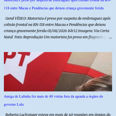
da administração da Prefeita Dra. Raquel com o resgate e a
118 entre Macau e Pendências que deixou criança gravemente ferida
valorização das tradições, unindo grandes atrações musicais e
manifestações populares em uma festa segura, org...
Geral VÍDEO: Motorista é preso por suspeita de embriaguez após
colisão frontal na RN-118 entre Macau e Pendências que deixou
criança gravemente ferida 01/08/2026 14h52 Imagens: Via Certa
Natal Foto: Reprodução Um motorista foi preso em flagrante por
suspeita de dirigir embriagado após um acidente que deixou uma
criança de 11 anos gravemente ferida na manhã deste sábado (1º),
na RN-118, entre Macau e Pendências. Segundo a Polícia Militar,
dois carros que seguiam em sentidos opostos bateram de frente.
Um dos condutores apresentava sinais de embriaguez, foi levado
ao Hospital Regional Tarcísio Maia, em Mossoró, e autuado em
flagrante. O exame pericial para confirmar a presença de álcool no
organismo está em andamento. No outro veículo estavam
funcionários da Caern que seguiam para uma partida de futebol. O
Amiga de Lulinha fez mais de 40 visitas fora da agenda a órgãos do
motorista e uma mulher sofreram ferimentos leves. A criança, que
governo Lula
estava no carro com o grupo, ficou gravemente ferida, precisou ser
entubada e foi transferida de helicóptero...
Roberta Luchsinger esteve em mais de 40 reuniões em órgãos do