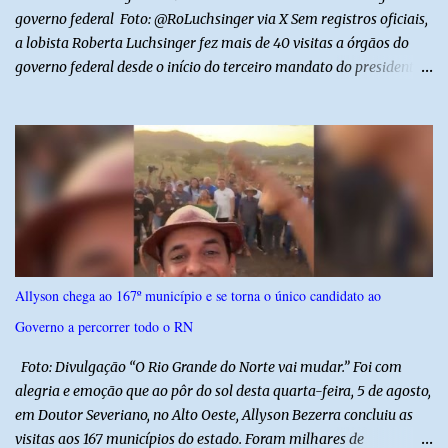
governo federal Foto: @RoLuchsinger via X Sem registros oficiais,
a lobista Roberta Luchsinger fez mais de 40 visitas a órgãos do
governo federal desde o início do terceiro mandato do presidente
Luiz Inácio Lula da Silva, em janeiro de 2023. Por lei, reuniões com
autoridades precisam ser informadas nas agendas dos agentes
públicos que participam dos encontros. Em duas oportunidades, a
lobista esteve no Palácio do Planalto e no gabinete do ministro do
Desenvolvimento Social, Wellington Dias, acompanhada do então
sócio de Lulinha. Os encontros não foram registrados nas agendas
oficiais. Fábio Luís é alvo de inquérito aberto nesta quinta-feira,
30, a pedido da PF, que apura se ele utilizou a influência do pai
para defender interesses empresariais com a administração
Allyson chega ao 167º município e se torna o único candidato ao
pública. Segundo a Polícia Federal, a atuação dele contou com a
Governo a percorrer todo o RN
ajuda de Luchsinger e se concentrou no Ministério da Saúde e no
gabinete da Presidência....
Foto: Divulgação “O Rio Grande do Norte vai mudar.” Foi com
alegria e emoção que ao pôr do sol desta quarta-feira, 5 de agosto,
em Doutor Severiano, no Alto Oeste, Allyson Bezerra concluiu as
visitas aos 167 municípios do estado. Foram milhares de