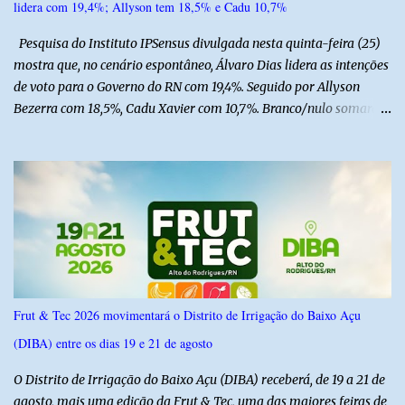
lidera com 19,4%; Allyson tem 18,5% e Cadu 10,7%
Pesquisa do Instituto IPSensus divulgada nesta quinta-feira (25)
mostra que, no cenário espontâneo, Álvaro Dias lidera as intenções
de voto para o Governo do RN com 19,4%. Seguido por Allyson
Bezerra com 18,5%, Cadu Xavier com 10,7%. Branco/nulo somaram
6,4% e outros 43,8% não souberam responder. A pesquisa
IPSsensus ouviu 1.500 eleitores em todas as regiões do Rio Grande
do Norte entre os dias 18 e 22 de junho de 2026. O levantamento
possui margem de erro de 2,5 pontos percentuais e nível de
confiança de 95%. Registro no TSE: RN-09520/2026
Frut & Tec 2026 movimentará o Distrito de Irrigação do Baixo Açu
(DIBA) entre os dias 19 e 21 de agosto
O Distrito de Irrigação do Baixo Açu (DIBA) receberá, de 19 a 21 de
agosto, mais uma edição da Frut & Tec, uma das maiores feiras de