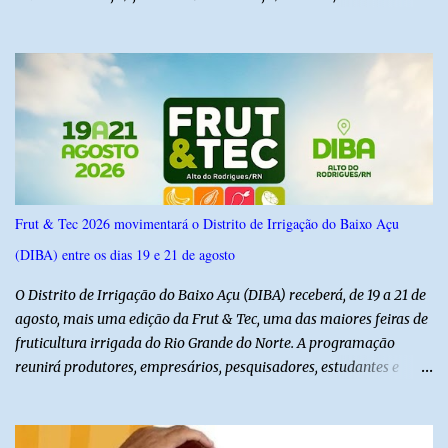
6,4% e outros 43,8% não souberam responder. A pesquisa
IPSsensus ouviu 1.500 eleitores em todas as regiões do Rio Grande
do Norte entre os dias 18 e 22 de junho de 2026. O levantamento
possui margem de erro de 2,5 pontos percentuais e nível de
confiança de 95%. Registro no TSE: RN-09520/2026
Frut & Tec 2026 movimentará o Distrito de Irrigação do Baixo Açu
(DIBA) entre os dias 19 e 21 de agosto
O Distrito de Irrigação do Baixo Açu (DIBA) receberá, de 19 a 21 de
agosto, mais uma edição da Frut & Tec, uma das maiores feiras de
fruticultura irrigada do Rio Grande do Norte. A programação
reunirá produtores, empresários, pesquisadores, estudantes e
profissionais do agronegócio, com palestras de especialistas,
visitas técnicas a campo e uma ampla exposição de empresas,
instituições e tecnologias voltadas ao setor. Além das atividades