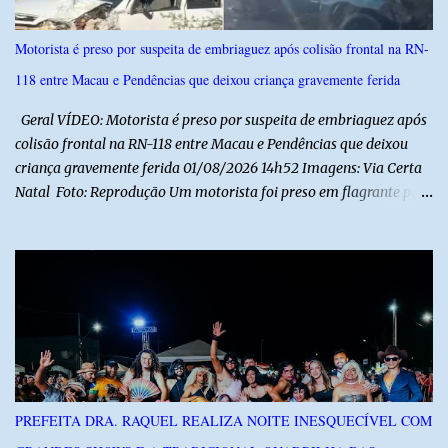
Motorista é preso por suspeita de embriaguez após colisão frontal na RN-
118 entre Macau e Pendências que deixou criança gravemente ferida
Geral VÍDEO: Motorista é preso por suspeita de embriaguez após
colisão frontal na RN-118 entre Macau e Pendências que deixou
criança gravemente ferida 01/08/2026 14h52 Imagens: Via Certa
Natal Foto: Reprodução Um motorista foi preso em flagrante por
suspeita de dirigir embriagado após um acidente que deixou uma
criança de 11 anos gravemente ferida na manhã deste sábado (1º),
na RN-118, entre Macau e Pendências. Segundo a Polícia Militar,
dois carros que seguiam em sentidos opostos bateram de frente.
Um dos condutores apresentava sinais de embriaguez, foi levado
ao Hospital Regional Tarcísio Maia, em Mossoró, e autuado em
flagrante. O exame pericial para confirmar a presença de álcool no
organismo está em andamento. No outro veículo estavam
funcionários da Caern que seguiam para uma partida de futebol. O
PREFEITA DRA. RAQUEL REALIZA NOITE INESQUECÍVEL COM
motorista e uma mulher sofreram ferimentos leves. A criança, que