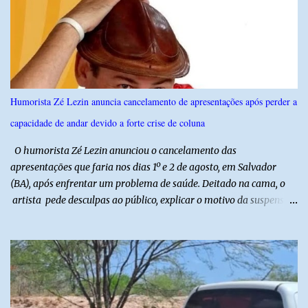
técnicas, a feira contará com programação cultural. No dia 20 de
agosto, o público poderá prestigiar o show de humor com Mução,
seguido de apresentação musical de Vê Barreto. A Frut & Tec
reforça a importância do Distrito de Irrigação do Baixo Açu como
referência na fruticultura irrigada, promovendo conhecimento,
inovação e oportunidades para o desenvolvimento do agronegócio
Humorista Zé Lezin anuncia cancelamento de apresentações após perder a
potiguar. @associacaodiba
capacidade de andar devido a forte crise de coluna
O humorista Zé Lezin anunciou o cancelamento das
apresentações que faria nos dias 1º e 2 de agosto, em Salvador
(BA), após enfrentar um problema de saúde. Deitado na cama, o
artista pede desculpas ao público, explicar o motivo da suspensão
dos espetáculos e agradece pela compreensão. Segundo Zé Lezin,
uma forte crise na coluna comprometeu sua mobilidade e tornou
impossível viajar e subir ao palco. O comediante contou que
precisou ser levado a um hospital depois de perder a capacidade
de andar normalmente. “Eu não estou conseguindo nem me
levantar direito da cama. É um processo muito dolorido”, relatou o