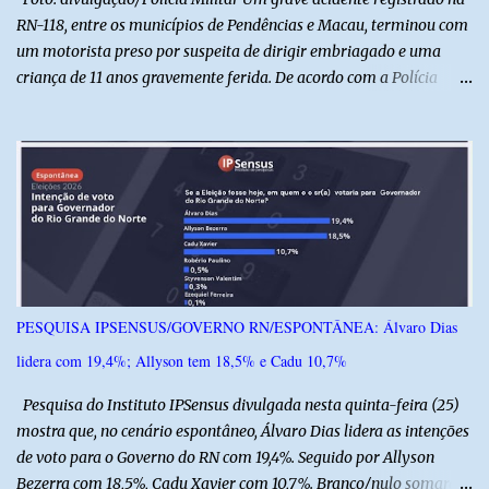
RN-118, entre os municípios de Pendências e Macau, terminou com
um motorista preso por suspeita de dirigir embriagado e uma
criança de 11 anos gravemente ferida. De acordo com a Polícia
Militar, o condutor apresentava evidentes sinais de embriaguez no
momento da ocorrência. Ele foi encaminhado à delegacia, onde foi
autuado em flagrante. O exame pericial para confirmar a
concentração de álcool no organismo ainda está em andamento. A
vítima é um menino de 11 anos, que sofreu ferimentos graves no
acidente. Após os primeiros atendimentos, ele foi entubado e
transferido pelo helicóptero Potiguar 02 para o Hospital
Monsenhor Walfredo Gurgel, em Natal, onde permanece internado
sob cuidados médicos especializados. Segundo informações da
PESQUISA IPSENSUS/GOVERNO RN/ESPONTÂNEA: Álvaro Dias
Polícia Militar, a criança é filha de um policial militar. PM reforça
lidera com 19,4%; Allyson tem 18,5% e Cadu 10,7%
alerta sobre álcool e direção Em nota, a Polícia Militar manifestou
solidariedade à vítima e aos familiares e destacou q...
Pesquisa do Instituto IPSensus divulgada nesta quinta-feira (25)
mostra que, no cenário espontâneo, Álvaro Dias lidera as intenções
de voto para o Governo do RN com 19,4%. Seguido por Allyson
Bezerra com 18,5%, Cadu Xavier com 10,7%. Branco/nulo somaram