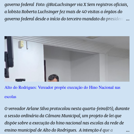
p...
governo federal Foto: @RoLuchsinger via X Sem registros oficiais,
a lobista Roberta Luchsinger fez mais de 40 visitas a órgãos do
governo federal desde o início do terceiro mandato do presidente
Luiz Inácio Lula da Silva, em janeiro de 2023. Por lei, reuniões com
autoridades precisam ser informadas nas agendas dos agentes
públicos que participam dos encontros. Em duas oportunidades, a
lobista esteve no Palácio do Planalto e no gabinete do ministro do
Desenvolvimento Social, Wellington Dias, acompanhada do então
sócio de Lulinha. Os encontros não foram registrados nas agendas
oficiais. Fábio Luís é alvo de inquérito aberto nesta quinta-feira,
30, a pedido da PF, que apura se ele utilizou a influência do pai
para defender interesses empresariais com a administração
Alto do Rodrigues: Vereador propõe execução do Hino Nacional nas
pública. Segundo a Polícia Federal, a atuação dele contou com a
escolas
ajuda de Luchsinger e se concentrou no Ministério da Saúde e no
gabinete da Presidência....
O vereador Arlane Silva protocolou nesta quarta-feira(05), durante
a sessão ordinária da Câmara Municipal, um projeto de lei que
dispõe sobre a execução do hino nacional nas escolas da rede de
ensino municipal de Alto do Rodrigues. A intenção é que a