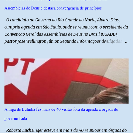
na região na tentativa de localizar o veículo e identificar os
Assembleias de Deus e destaca convergência de princípios
autores do assalto. Qualquer informação que possa ajudar na
localização da caminhonete ou na identificação dos suspeitos pode
O candidato ao Governo do Rio Grande do Norte, Álvaro Dias,
ser repassad...
cumpriu agenda em São Paulo, onde se reuniu com o presidente da
Convenção Geral das Assembleias de Deus no Brasil (CGADB),
pastor José Wellington Júnior. Segundo informações divulgadas
pela campanha, o encontro foi marcado por uma conversa sobre
princípios cristãos, valores familiares e os desafios do cenário
político nacional e estadual. De acordo com a campanha de Álvaro
Dias, o pastor José Wellington Júnior manifestou apoio à
candidatura e ressaltou a importância da participação dos cristãos
no processo democrático, defendendo a valorização de princípios
como a defesa da família, o combate à corrupção, o
enfrentamento às drogas e a proteção da vida. Ainda segundo a
campanha, o líder religioso afirmou que levará sua orientação às
Amiga de Lulinha fez mais de 40 visitas fora da agenda a órgãos do
lideranças da Assembleia de Deus no Rio Grande do Norte. A
governo Lula
Assembleia de Deus possui uma das maiores estruturas religiosas
do estado, com cerca de 1.600 igrejas distribuídas pelos municípios
Roberta Luchsinger esteve em mais de 40 reuniões em órgãos do