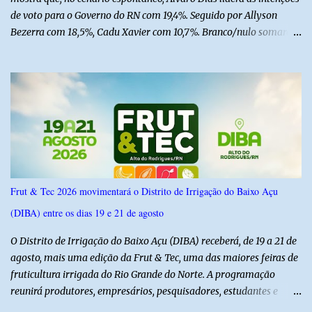
de voto para o Governo do RN com 19,4%. Seguido por Allyson
Bezerra com 18,5%, Cadu Xavier com 10,7%. Branco/nulo somaram
6,4% e outros 43,8% não souberam responder. A pesquisa
IPSsensus ouviu 1.500 eleitores em todas as regiões do Rio Grande
do Norte entre os dias 18 e 22 de junho de 2026. O levantamento
possui margem de erro de 2,5 pontos percentuais e nível de
confiança de 95%. Registro no TSE: RN-09520/2026
Frut & Tec 2026 movimentará o Distrito de Irrigação do Baixo Açu
(DIBA) entre os dias 19 e 21 de agosto
O Distrito de Irrigação do Baixo Açu (DIBA) receberá, de 19 a 21 de
agosto, mais uma edição da Frut & Tec, uma das maiores feiras de
fruticultura irrigada do Rio Grande do Norte. A programação
reunirá produtores, empresários, pesquisadores, estudantes e
profissionais do agronegócio, com palestras de especialistas,