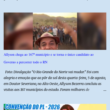
Luiz Inácio Lula da Silva, em janeiro de 2023. Por lei, reuniões com
autoridades precisam ser informadas nas agendas dos agentes
públicos que participam dos encontros. Em duas oportunidades, a
lobista esteve no Palácio do Planalto e no gabinete do ministro do
Desenvolvimento Social, Wellington Dias, acompanhada do então
sócio de Lulinha. Os encontros não foram registrados nas agendas
oficiais. Fábio Luís é alvo de inquérito aberto nesta quinta-feira,
30, a pedido da PF, que apura se ele utilizou a influência do pai
para defender interesses empresariais com a administração
Allyson chega ao 167º município e se torna o único candidato ao
pública. Segundo a Polícia Federal, a atuação dele contou com a
Governo a percorrer todo o RN
ajuda de Luchsinger e se concentrou no Ministério da Saúde e no
gabinete da Presidência....
Foto: Divulgação “O Rio Grande do Norte vai mudar.” Foi com
alegria e emoção que ao pôr do sol desta quarta-feira, 5 de agosto,
em Doutor Severiano, no Alto Oeste, Allyson Bezerra concluiu as
visitas aos 167 municípios do estado. Foram milhares de
quilômetros percorridos e incontáveis encontros com pessoas que
revelam a verdadeira força do Rio Grande do Norte. O candidato a
Governador Allyson Bezerra concluiu as agendas do 167 Razões RN