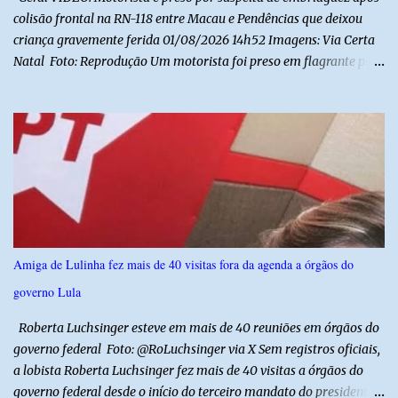
colisão frontal na RN-118 entre Macau e Pendências que deixou
criança gravemente ferida 01/08/2026 14h52 Imagens: Via Certa
Natal Foto: Reprodução Um motorista foi preso em flagrante por
suspeita de dirigir embriagado após um acidente que deixou uma
criança de 11 anos gravemente ferida na manhã deste sábado (1º),
na RN-118, entre Macau e Pendências. Segundo a Polícia Militar,
dois carros que seguiam em sentidos opostos bateram de frente.
Um dos condutores apresentava sinais de embriaguez, foi levado
ao Hospital Regional Tarcísio Maia, em Mossoró, e autuado em
flagrante. O exame pericial para confirmar a presença de álcool no
organismo está em andamento. No outro veículo estavam
funcionários da Caern que seguiam para uma partida de futebol. O
Amiga de Lulinha fez mais de 40 visitas fora da agenda a órgãos do
motorista e uma mulher sofreram ferimentos leves. A criança, que
governo Lula
estava no carro com o grupo, ficou gravemente ferida, precisou ser
entubada e foi transferida de helicóptero...
Roberta Luchsinger esteve em mais de 40 reuniões em órgãos do
governo federal Foto: @RoLuchsinger via X Sem registros oficiais,
a lobista Roberta Luchsinger fez mais de 40 visitas a órgãos do
governo federal desde o início do terceiro mandato do presidente