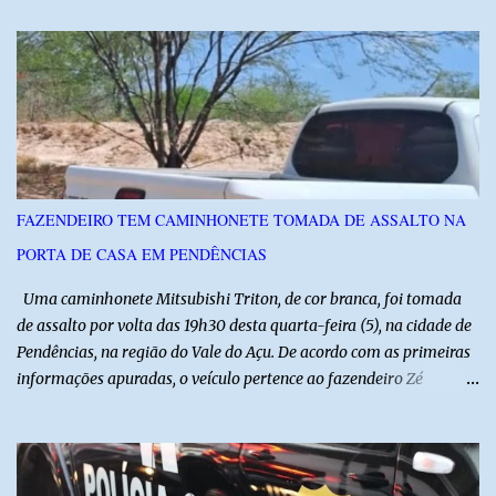
visitas técnicas a campo e uma ampla exposição de empresas,
instituições e tecnologias voltadas ao setor. Além das atividades
técnicas, a feira contará com programação cultural. No dia 20 de
agosto, o público poderá prestigiar o show de humor com Mução,
seguido de apresentação musical de Vê Barreto. A Frut & Tec
reforça a importância do Distrito de Irrigação do Baixo Açu como
referência na fruticultura irrigada, promovendo conhecimento,
inovação e oportunidades para o desenvolvimento do agronegócio
FAZENDEIRO TEM CAMINHONETE TOMADA DE ASSALTO NA
potiguar. @associacaodiba
PORTA DE CASA EM PENDÊNCIAS
Uma caminhonete Mitsubishi Triton, de cor branca, foi tomada
de assalto por volta das 19h30 desta quarta-feira (5), na cidade de
Pendências, na região do Vale do Açu. De acordo com as primeiras
informações apuradas, o veículo pertence ao fazendeiro Zé
Dequias. A vítima teria sido surpreendida por dois homens
armados, que chegaram ao local em uma motocicleta e
anunciaram o assalto no momento em que ela estava em frente à
residência, no Centro da cidade. Ainda conforme relatos de