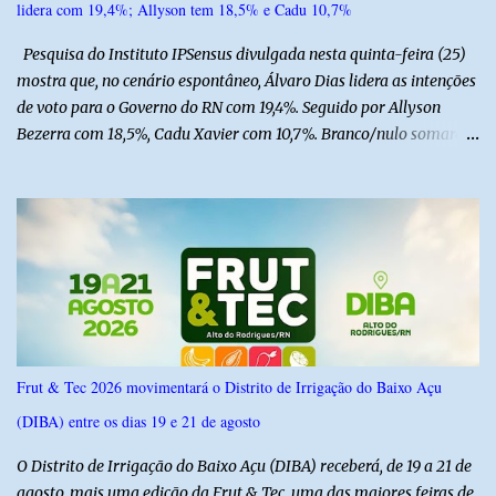
lidera com 19,4%; Allyson tem 18,5% e Cadu 10,7%
Pesquisa do Instituto IPSensus divulgada nesta quinta-feira (25)
mostra que, no cenário espontâneo, Álvaro Dias lidera as intenções
de voto para o Governo do RN com 19,4%. Seguido por Allyson
Bezerra com 18,5%, Cadu Xavier com 10,7%. Branco/nulo somaram
6,4% e outros 43,8% não souberam responder. A pesquisa
IPSsensus ouviu 1.500 eleitores em todas as regiões do Rio Grande
do Norte entre os dias 18 e 22 de junho de 2026. O levantamento
possui margem de erro de 2,5 pontos percentuais e nível de
confiança de 95%. Registro no TSE: RN-09520/2026
Frut & Tec 2026 movimentará o Distrito de Irrigação do Baixo Açu
(DIBA) entre os dias 19 e 21 de agosto
O Distrito de Irrigação do Baixo Açu (DIBA) receberá, de 19 a 21 de
agosto, mais uma edição da Frut & Tec, uma das maiores feiras de