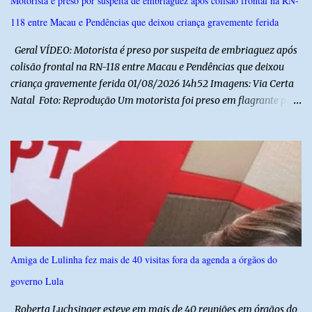
Motorista é preso por suspeita de embriaguez após colisão frontal na RN-
Municipal de Educação poderá expedir normas complementares
118 entre Macau e Pendências que deixou criança gravemente ferida
necessárias ao cumprimento da lei.
Geral VÍDEO: Motorista é preso por suspeita de embriaguez após
colisão frontal na RN-118 entre Macau e Pendências que deixou
criança gravemente ferida 01/08/2026 14h52 Imagens: Via Certa
Natal Foto: Reprodução Um motorista foi preso em flagrante por
suspeita de dirigir embriagado após um acidente que deixou uma
criança de 11 anos gravemente ferida na manhã deste sábado (1º),
na RN-118, entre Macau e Pendências. Segundo a Polícia Militar,
dois carros que seguiam em sentidos opostos bateram de frente.
Um dos condutores apresentava sinais de embriaguez, foi levado
ao Hospital Regional Tarcísio Maia, em Mossoró, e autuado em
flagrante. O exame pericial para confirmar a presença de álcool no
organismo está em andamento. No outro veículo estavam
funcionários da Caern que seguiam para uma partida de futebol. O
Amiga de Lulinha fez mais de 40 visitas fora da agenda a órgãos do
motorista e uma mulher sofreram ferimentos leves. A criança, que
governo Lula
estava no carro com o grupo, ficou gravemente ferida, precisou ser
entubada e foi transferida de helicóptero...
Roberta Luchsinger esteve em mais de 40 reuniões em órgãos do