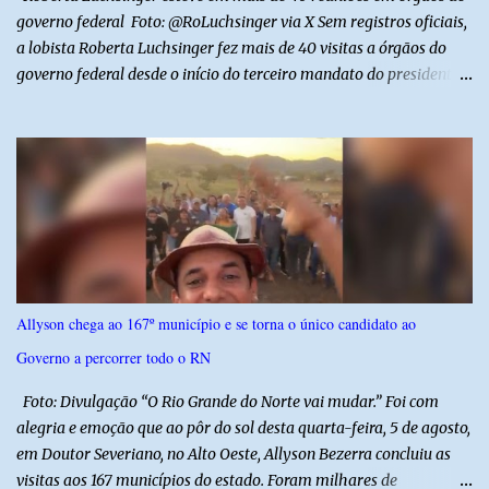
governo federal Foto: @RoLuchsinger via X Sem registros oficiais,
a lobista Roberta Luchsinger fez mais de 40 visitas a órgãos do
governo federal desde o início do terceiro mandato do presidente
Luiz Inácio Lula da Silva, em janeiro de 2023. Por lei, reuniões com
autoridades precisam ser informadas nas agendas dos agentes
públicos que participam dos encontros. Em duas oportunidades, a
lobista esteve no Palácio do Planalto e no gabinete do ministro do
Desenvolvimento Social, Wellington Dias, acompanhada do então
sócio de Lulinha. Os encontros não foram registrados nas agendas
oficiais. Fábio Luís é alvo de inquérito aberto nesta quinta-feira,
30, a pedido da PF, que apura se ele utilizou a influência do pai
para defender interesses empresariais com a administração
Allyson chega ao 167º município e se torna o único candidato ao
pública. Segundo a Polícia Federal, a atuação dele contou com a
Governo a percorrer todo o RN
ajuda de Luchsinger e se concentrou no Ministério da Saúde e no
gabinete da Presidência....
Foto: Divulgação “O Rio Grande do Norte vai mudar.” Foi com
alegria e emoção que ao pôr do sol desta quarta-feira, 5 de agosto,
em Doutor Severiano, no Alto Oeste, Allyson Bezerra concluiu as
visitas aos 167 municípios do estado. Foram milhares de