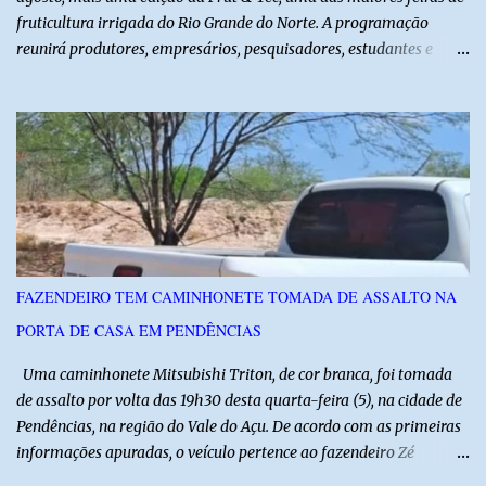
fruticultura irrigada do Rio Grande do Norte. A programação
reunirá produtores, empresários, pesquisadores, estudantes e
profissionais do agronegócio, com palestras de especialistas,
visitas técnicas a campo e uma ampla exposição de empresas,
instituições e tecnologias voltadas ao setor. Além das atividades
técnicas, a feira contará com programação cultural. No dia 20 de
agosto, o público poderá prestigiar o show de humor com Mução,
seguido de apresentação musical de Vê Barreto. A Frut & Tec
reforça a importância do Distrito de Irrigação do Baixo Açu como
referência na fruticultura irrigada, promovendo conhecimento,
inovação e oportunidades para o desenvolvimento do agronegócio
FAZENDEIRO TEM CAMINHONETE TOMADA DE ASSALTO NA
potiguar. @associacaodiba
PORTA DE CASA EM PENDÊNCIAS
Uma caminhonete Mitsubishi Triton, de cor branca, foi tomada
de assalto por volta das 19h30 desta quarta-feira (5), na cidade de
Pendências, na região do Vale do Açu. De acordo com as primeiras
informações apuradas, o veículo pertence ao fazendeiro Zé
Dequias. A vítima teria sido surpreendida por dois homens