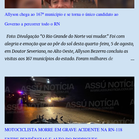
efetivos da Polícia Militar do Rio Grande do Norte, da Polícia Civil
do Rio Grande do Norte e da Polícia Militar do Ceará, reforçando a
Allyson chega ao 167º município e se torna o único candidato ao
atuação integrada entre as forças de segurança e intensificando o
Governo a percorrer todo o RN
combate à criminalidade nas áreas de fronteira interestadual. As
ações também contemplam os...
Foto: Divulgação “O Rio Grande do Norte vai mudar.” Foi com
alegria e emoção que ao pôr do sol desta quarta-feira, 5 de agosto,
em Doutor Severiano, no Alto Oeste, Allyson Bezerra concluiu as
visitas aos 167 municípios do estado. Foram milhares de
quilômetros percorridos e incontáveis encontros com pessoas que
revelam a verdadeira força do Rio Grande do Norte. O candidato a
Governador Allyson Bezerra concluiu as agendas do 167 Razões RN
após visitar todas as cidades potiguares, dos pequenos municípios
aos maiores centros do estado. A caminhada começou em 29 de
março pelo município de Touros, Marco Zero da BR-101 e foi
concluída nesta quarta-feira depois de 129 dias entre a primeira e
a última visita. Os registros estão sendo publicados no perfil do
Instagram @167RazoesRN Ao longo do percurso, Allyson conheceu
MOTOCICLISTA MORRE EM GRAVE ACIDENTE NA RN-118
de perto as potencialidades, as belezas, a cultura e a força do povo,