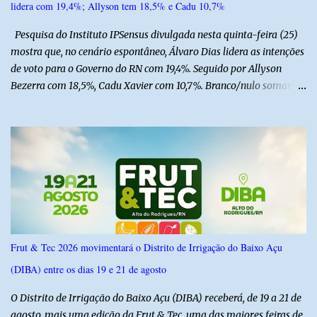
lidera com 19,4%; Allyson tem 18,5% e Cadu 10,7%
Pesquisa do Instituto IPSensus divulgada nesta quinta-feira (25)
mostra que, no cenário espontâneo, Álvaro Dias lidera as intenções
de voto para o Governo do RN com 19,4%. Seguido por Allyson
Bezerra com 18,5%, Cadu Xavier com 10,7%. Branco/nulo somaram
6,4% e outros 43,8% não souberam responder. A pesquisa
IPSsensus ouviu 1.500 eleitores em todas as regiões do Rio Grande
do Norte entre os dias 18 e 22 de junho de 2026. O levantamento
possui margem de erro de 2,5 pontos percentuais e nível de
confiança de 95%. Registro no TSE: RN-09520/2026
Frut & Tec 2026 movimentará o Distrito de Irrigação do Baixo Açu
(DIBA) entre os dias 19 e 21 de agosto
O Distrito de Irrigação do Baixo Açu (DIBA) receberá, de 19 a 21 de
agosto, mais uma edição da Frut & Tec, uma das maiores feiras de