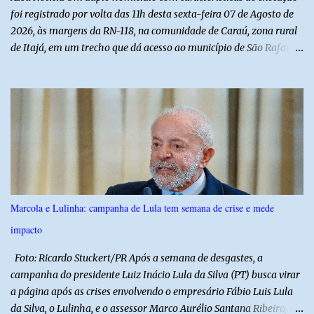
foi registrado por volta das 11h desta sexta-feira 07 de Agosto de
2026, às margens da RN-118, na comunidade de Caraú, zona rural
de Itajá, em um trecho que dá acesso ao município de São Rafael.
O Assú Notícia foi o único veículo de comunicação presente no
local, acompanhando toda a ocorrência com exclusividade. O
repórter Jalisson Ferreira apurou os fatos diretamente com as
equipes que atuaram na ocorrência e acompanhou o trabalho da
Polícia Militar, Polícia Civil e Polícia Científica. Segundo as
informações levantadas pela reportagem, o Serviço de
Atendimento Móvel de Urgência (SAMU) recebeu uma ligação de
uma mulher informando que havia sido baleada nas
proximidades da rodovia e que precisava de socorro. Diante da
Marcola e Lulinha: campanha de Lula tem semana de crise e mede
informação, a equipe solicitou apoio da Polícia Militar e iniciou
impacto
buscas ao longo da RN-118, entre Itajá e São Rafael. Apesar das
diligências, nenhuma vítima foi encontrada inicialmente. Somente
Foto: Ricardo Stuckert/PR Após a semana de desgastes, a
após cerca de ...
campanha do presidente Luiz Inácio Lula da Silva (PT) busca virar
a página após as crises envolvendo o empresário Fábio Luis Lula
da Silva, o Lulinha, e o assessor Marco Aurélio Santana Ribeiro,