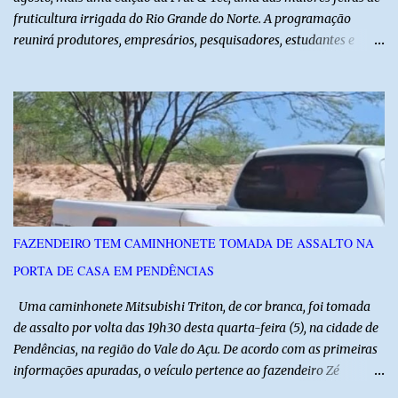
fruticultura irrigada do Rio Grande do Norte. A programação
reunirá produtores, empresários, pesquisadores, estudantes e
profissionais do agronegócio, com palestras de especialistas,
visitas técnicas a campo e uma ampla exposição de empresas,
instituições e tecnologias voltadas ao setor. Além das atividades
técnicas, a feira contará com programação cultural. No dia 20 de
agosto, o público poderá prestigiar o show de humor com Mução,
seguido de apresentação musical de Vê Barreto. A Frut & Tec
reforça a importância do Distrito de Irrigação do Baixo Açu como
referência na fruticultura irrigada, promovendo conhecimento,
inovação e oportunidades para o desenvolvimento do agronegócio
FAZENDEIRO TEM CAMINHONETE TOMADA DE ASSALTO NA
potiguar. @associacaodiba
PORTA DE CASA EM PENDÊNCIAS
Uma caminhonete Mitsubishi Triton, de cor branca, foi tomada
de assalto por volta das 19h30 desta quarta-feira (5), na cidade de
Pendências, na região do Vale do Açu. De acordo com as primeiras
informações apuradas, o veículo pertence ao fazendeiro Zé
Dequias. A vítima teria sido surpreendida por dois homens