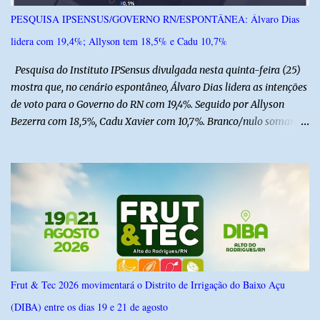
sob cuidados médicos especializados. Segundo informações da
PESQUISA IPSENSUS/GOVERNO RN/ESPONTÂNEA: Álvaro Dias
Polícia Militar, a criança é filha de um policial militar. PM reforça
lidera com 19,4%; Allyson tem 18,5% e Cadu 10,7%
alerta sobre álcool e direção Em nota, a Polícia Militar manifestou
solidariedade à vítima e aos familiares e destacou q...
Pesquisa do Instituto IPSensus divulgada nesta quinta-feira (25)
mostra que, no cenário espontâneo, Álvaro Dias lidera as intenções
de voto para o Governo do RN com 19,4%. Seguido por Allyson
Bezerra com 18,5%, Cadu Xavier com 10,7%. Branco/nulo somaram
6,4% e outros 43,8% não souberam responder. A pesquisa
IPSsensus ouviu 1.500 eleitores em todas as regiões do Rio Grande
do Norte entre os dias 18 e 22 de junho de 2026. O levantamento
possui margem de erro de 2,5 pontos percentuais e nível de
confiança de 95%. Registro no TSE: RN-09520/2026
Frut & Tec 2026 movimentará o Distrito de Irrigação do Baixo Açu
(DIBA) entre os dias 19 e 21 de agosto