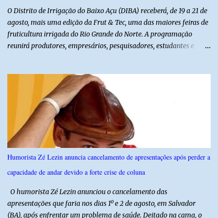
O Distrito de Irrigação do Baixo Açu (DIBA) receberá, de 19 a 21 de
agosto, mais uma edição da Frut & Tec, uma das maiores feiras de
fruticultura irrigada do Rio Grande do Norte. A programação
reunirá produtores, empresários, pesquisadores, estudantes e
profissionais do agronegócio, com palestras de especialistas,
visitas técnicas a campo e uma ampla exposição de empresas,
instituições e tecnologias voltadas ao setor. Além das atividades
técnicas, a feira contará com programação cultural. No dia 20 de
agosto, o público poderá prestigiar o show de humor com Mução,
seguido de apresentação musical de Vê Barreto. A Frut & Tec
reforça a importância do Distrito de Irrigação do Baixo Açu como
referência na fruticultura irrigada, promovendo conhecimento,
inovação e oportunidades para o desenvolvimento do agronegócio
Humorista Zé Lezin anuncia cancelamento de apresentações após perder a
potiguar. @associacaodiba
capacidade de andar devido a forte crise de coluna
O humorista Zé Lezin anunciou o cancelamento das
apresentações que faria nos dias 1º e 2 de agosto, em Salvador
(BA), após enfrentar um problema de saúde. Deitado na cama, o