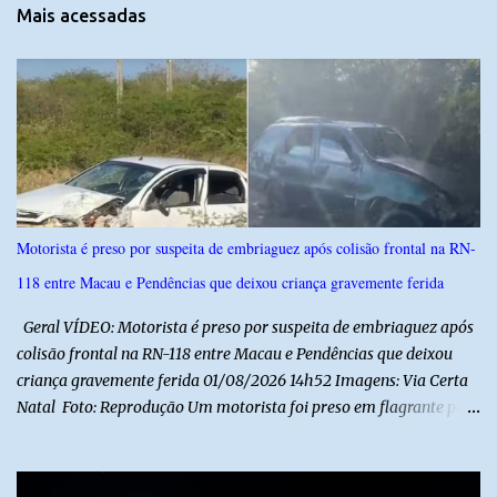
t
Mais acessadas
á
r
i
o
s
Motorista é preso por suspeita de embriaguez após colisão frontal na RN-
118 entre Macau e Pendências que deixou criança gravemente ferida
Geral VÍDEO: Motorista é preso por suspeita de embriaguez após
colisão frontal na RN-118 entre Macau e Pendências que deixou
criança gravemente ferida 01/08/2026 14h52 Imagens: Via Certa
Natal Foto: Reprodução Um motorista foi preso em flagrante por
suspeita de dirigir embriagado após um acidente que deixou uma
criança de 11 anos gravemente ferida na manhã deste sábado (1º),
na RN-118, entre Macau e Pendências. Segundo a Polícia Militar,