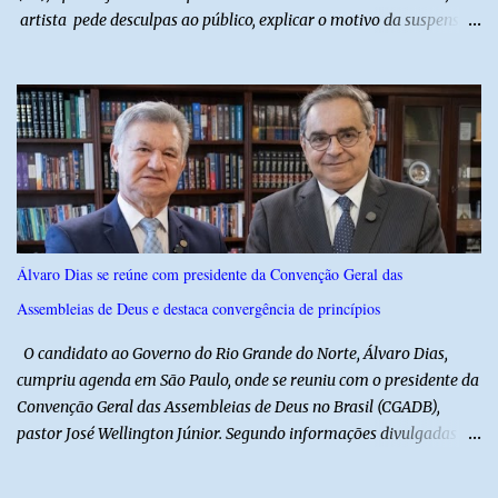
artista pede desculpas ao público, explicar o motivo da suspensão
dos espetáculos e agradece pela compreensão. Segundo Zé Lezin,
uma forte crise na coluna comprometeu sua mobilidade e tornou
impossível viajar e subir ao palco. O comediante contou que
precisou ser levado a um hospital depois de perder a capacidade
de andar normalmente. “Eu não estou conseguindo nem me
levantar direito da cama. É um processo muito dolorido”, relatou o
humorista. Durante o atendimento médico, o humorista foi
diagnosticado com “bico de papagaio” na região da coluna. De
acordo com ele, os laudos médicos já foram encaminhados à
Álvaro Dias se reúne com presidente da Convenção Geral das
equipe responsável, que acompanha o tratamento. Zé Lezin
Assembleias de Deus e destaca convergência de princípios
afirmou ainda que está passando por um tratamento intenso, com
aplicação de injeções, terapia, repouso e uso de medicamentos. Ele
O candidato ao Governo do Rio Grande do Norte, Álvaro Dias,
revelou ...
cumpriu agenda em São Paulo, onde se reuniu com o presidente da
Convenção Geral das Assembleias de Deus no Brasil (CGADB),
pastor José Wellington Júnior. Segundo informações divulgadas
pela campanha, o encontro foi marcado por uma conversa sobre
princípios cristãos, valores familiares e os desafios do cenário