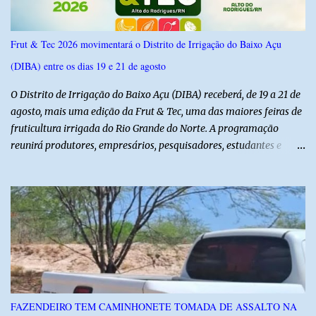
Frut & Tec 2026 movimentará o Distrito de Irrigação do Baixo Açu
(DIBA) entre os dias 19 e 21 de agosto
O Distrito de Irrigação do Baixo Açu (DIBA) receberá, de 19 a 21 de
agosto, mais uma edição da Frut & Tec, uma das maiores feiras de
fruticultura irrigada do Rio Grande do Norte. A programação
reunirá produtores, empresários, pesquisadores, estudantes e
profissionais do agronegócio, com palestras de especialistas,
visitas técnicas a campo e uma ampla exposição de empresas,
instituições e tecnologias voltadas ao setor. Além das atividades
técnicas, a feira contará com programação cultural. No dia 20 de
agosto, o público poderá prestigiar o show de humor com Mução,
seguido de apresentação musical de Vê Barreto. A Frut & Tec
reforça a importância do Distrito de Irrigação do Baixo Açu como
referência na fruticultura irrigada, promovendo conhecimento,
inovação e oportunidades para o desenvolvimento do agronegócio
FAZENDEIRO TEM CAMINHONETE TOMADA DE ASSALTO NA
potiguar. @associacaodiba