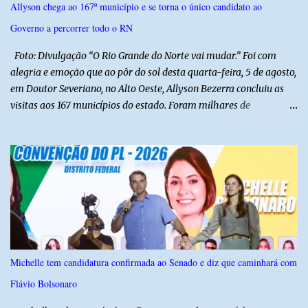
Allyson chega ao 167º município e se torna o único candidato ao
pública. Segundo a Polícia Federal, a atuação dele contou com a
Governo a percorrer todo o RN
ajuda de Luchsinger e se concentrou no Ministério da Saúde e no
gabinete da Presidência....
Foto: Divulgação “O Rio Grande do Norte vai mudar.” Foi com
alegria e emoção que ao pôr do sol desta quarta-feira, 5 de agosto,
em Doutor Severiano, no Alto Oeste, Allyson Bezerra concluiu as
visitas aos 167 municípios do estado. Foram milhares de
quilômetros percorridos e incontáveis encontros com pessoas que
revelam a verdadeira força do Rio Grande do Norte. O candidato a
Governador Allyson Bezerra concluiu as agendas do 167 Razões RN
após visitar todas as cidades potiguares, dos pequenos municípios
aos maiores centros do estado. A caminhada começou em 29 de
março pelo município de Touros, Marco Zero da BR-101 e foi
concluída nesta quarta-feira depois de 129 dias entre a primeira e
a última visita. Os registros estão sendo publicados no perfil do
Instagram @167RazoesRN Ao longo do percurso, Allyson conheceu
Michelle tem candidatura confirmada ao Senado e diz que caminhará com
de perto as potencialidades, as belezas, a cultura e a força do povo,
Flávio Bolsonaro
mas também ouviu os dramas e as necessidades enfrentadas pelas
famílias em cada região. A iniciativa pe...