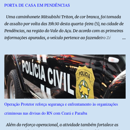
PORTA DE CASA EM PENDÊNCIAS
Uma caminhonete Mitsubishi Triton, de cor branca, foi tomada
de assalto por volta das 19h30 desta quarta-feira (5), na cidade de
Pendências, na região do Vale do Açu. De acordo com as primeiras
informações apuradas, o veículo pertence ao fazendeiro Zé
Dequias. A vítima teria sido surpreendida por dois homens
armados, que chegaram ao local em uma motocicleta e
anunciaram o assalto no momento em que ela estava em frente à
residência, no Centro da cidade. Ainda conforme relatos de
testemunhas, os suspeitos utilizavam roupas semelhantes a
uniformes de empresa, o que pode ter ajudado a não despertar
suspeitas antes da abordagem. Após a ação criminosa, a dupla
fugiu levando a caminhonete em direção ainda desconhecida. A
Polícia Militar foi acionada logo após o crime e realiza diligências
Operação Protetor reforça segurança e enfrentamento às organizações
na região na tentativa de localizar o veículo e identificar os
criminosas nas divisas do RN com Ceará e Paraíba
autores do assalto. Qualquer informação que possa ajudar na
localização da caminhonete ou na identificação dos suspeitos pode
Além do reforço operacional, a atividade também fortalece as
ser repassad...