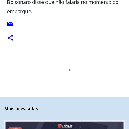
Bolsonaro disse que não falaria no momento do
embarque.
C
o
m
e
n
t
Mais acessadas
á
r