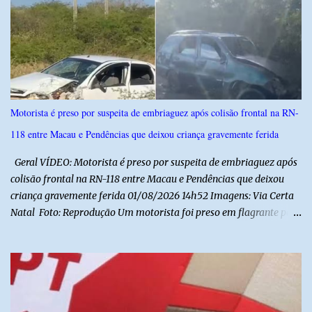
nacionais e da formação da cidadania. O projeto prevê ainda que
a execução do hino nacional ocorra uma vez por semana, em dia
definido pela Secretaria Municipal de Educação do município. É
previsto também que as escolas da rede de ensino público
municipal deverão promover a discussão das letras do Hino
Nacional Brasileiro de modo a estimular os estudantes interpretar
e debater o seu conteúdo. De acordo com o vereador, a Secretaria
Motorista é preso por suspeita de embriaguez após colisão frontal na RN-
Municipal de Educação poderá expedir normas complementares
118 entre Macau e Pendências que deixou criança gravemente ferida
necessárias ao cumprimento da lei.
Geral VÍDEO: Motorista é preso por suspeita de embriaguez após
colisão frontal na RN-118 entre Macau e Pendências que deixou
criança gravemente ferida 01/08/2026 14h52 Imagens: Via Certa
Natal Foto: Reprodução Um motorista foi preso em flagrante por
suspeita de dirigir embriagado após um acidente que deixou uma
criança de 11 anos gravemente ferida na manhã deste sábado (1º),
na RN-118, entre Macau e Pendências. Segundo a Polícia Militar,
dois carros que seguiam em sentidos opostos bateram de frente.
Um dos condutores apresentava sinais de embriaguez, foi levado