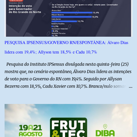
i
o
s
PESQUISA IPSENSUS/GOVERNO RN/ESPONTÂNEA: Álvaro Dias
lidera com 19,4%; Allyson tem 18,5% e Cadu 10,7%
Pesquisa do Instituto IPSensus divulgada nesta quinta-feira (25)
mostra que, no cenário espontâneo, Álvaro Dias lidera as intenções
de voto para o Governo do RN com 19,4%. Seguido por Allyson
Bezerra com 18,5%, Cadu Xavier com 10,7%. Branco/nulo somaram
6,4% e outros 43,8% não souberam responder. A pesquisa
IPSsensus ouviu 1.500 eleitores em todas as regiões do Rio Grande
do Norte entre os dias 18 e 22 de junho de 2026. O levantamento
possui margem de erro de 2,5 pontos percentuais e nível de
confiança de 95%. Registro no TSE: RN-09520/2026