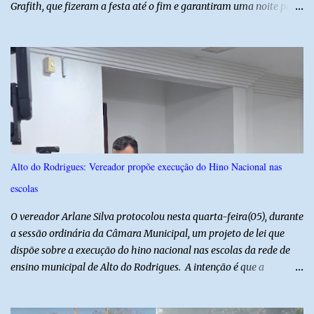
Grafith, que fizeram a festa até o fim e garantiram uma noite para
ficar na memória de todos. ​E foi com a irreverência que só o São
Julhão tem que a festa ganhou um brilho ainda mais especial. A
tradicional Quadrilha das Quengas tomou conta das ruas do Alto
com muita criatividade, alegria e irreverência, levando o público a
acompanhar cada passo desse grande cortejo que já faz parte da
identidade da festa. Entre risos, tradição e muita animação, a
Quadrilha das Quengas mostrou mais uma vez que cultura
popular também é feita de diversão e de um povo que sabe
celebrar suas raízes. ​O sucesso desta edição reforça o compromisso
Alto do Rodrigues: Vereador propõe execução do Hino Nacional nas
da administração da Prefeita Dra. Raquel com o resgate e a
escolas
valorização das tradições, unindo grandes atrações musicais e
manifestações populares em uma festa segura, org...
O vereador Arlane Silva protocolou nesta quarta-feira(05), durante
a sessão ordinária da Câmara Municipal, um projeto de lei que
dispõe sobre a execução do hino nacional nas escolas da rede de
ensino municipal de Alto do Rodrigues. A intenção é que a
execução do hino nas escolas seja como instrumento de
fortalecimento da educação cívica, do respeito aos símbolos