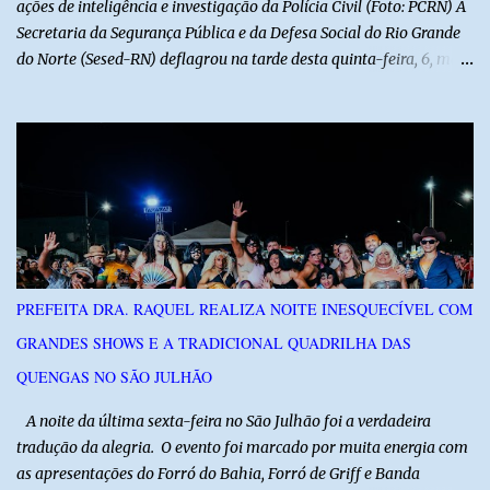
ações de inteligência e investigação da Polícia Civil (Foto: PCRN) A
Secretaria da Segurança Pública e da Defesa Social do Rio Grande
do Norte (Sesed-RN) deflagrou na tarde desta quinta-feira, 6, mais
uma atividade da Operação P.R.O.T.E.T.O.R. (ou Operação Protetor)
– Divisas e Fronteiras, ação integrada voltada ao fortalecimento
da segurança pública para o enfrentamento de organizações
criminosas nos municípios localizados nas divisas do Rio Grande
do Norte com os estados do Ceará e da Paraíba. A mobilização,
com concentração e saída de equipes policiais, ocorreu às 16h, no
município de Baraúna, no Oeste potiguar. A operação reúne
efetivos da Polícia Militar do Rio Grande do Norte, da Polícia Civil
do Rio Grande do Norte e da Polícia Militar do Ceará, reforçando a
PREFEITA DRA. RAQUEL REALIZA NOITE INESQUECÍVEL COM
atuação integrada entre as forças de segurança e intensificando o
GRANDES SHOWS E A TRADICIONAL QUADRILHA DAS
combate à criminalidade nas áreas de fronteira interestadual. As
ações também contemplam os...
QUENGAS NO SÃO JULHÃO
​ A noite da última sexta-feira no São Julhão foi a verdadeira
tradução da alegria. O evento foi marcado por muita energia com
as apresentações do Forró do Bahia, Forró de Griff e Banda