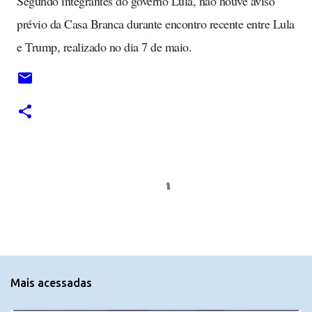
Segundo integrantes do governo Lula, não houve aviso
prévio da Casa Branca durante encontro recente entre Lula
e Trump, realizado no dia 7 de maio.
C
o
m
e
n
t
Mais acessadas
á