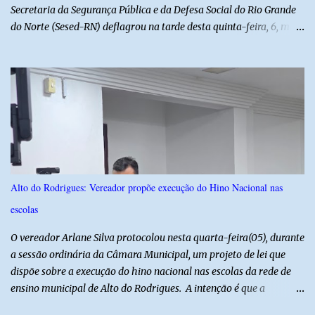
Secretaria da Segurança Pública e da Defesa Social do Rio Grande
do Norte (Sesed-RN) deflagrou na tarde desta quinta-feira, 6, mais
uma atividade da Operação P.R.O.T.E.T.O.R. (ou Operação Protetor)
– Divisas e Fronteiras, ação integrada voltada ao fortalecimento
da segurança pública para o enfrentamento de organizações
criminosas nos municípios localizados nas divisas do Rio Grande
do Norte com os estados do Ceará e da Paraíba. A mobilização,
com concentração e saída de equipes policiais, ocorreu às 16h, no
município de Baraúna, no Oeste potiguar. A operação reúne
efetivos da Polícia Militar do Rio Grande do Norte, da Polícia Civil
do Rio Grande do Norte e da Polícia Militar do Ceará, reforçando a
Alto do Rodrigues: Vereador propõe execução do Hino Nacional nas
atuação integrada entre as forças de segurança e intensificando o
escolas
combate à criminalidade nas áreas de fronteira interestadual. As
ações também contemplam os...
O vereador Arlane Silva protocolou nesta quarta-feira(05), durante
a sessão ordinária da Câmara Municipal, um projeto de lei que
dispõe sobre a execução do hino nacional nas escolas da rede de
ensino municipal de Alto do Rodrigues. A intenção é que a
execução do hino nas escolas seja como instrumento de