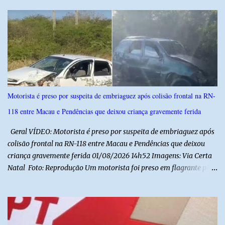
fortalecimento da educação cívica, do respeito aos símbolos
nacionais e da formação da cidadania. O projeto prevê ainda que
a execução do hino nacional ocorra uma vez por semana, em dia
definido pela Secretaria Municipal de Educação do município. É
previsto também que as escolas da rede de ensino público
municipal deverão promover a discussão das letras do Hino
Nacional Brasileiro de modo a estimular os estudantes interpretar
e debater o seu conteúdo. De acordo com o vereador, a Secretaria
Motorista é preso por suspeita de embriaguez após colisão frontal na RN-
Municipal de Educação poderá expedir normas complementares
118 entre Macau e Pendências que deixou criança gravemente ferida
necessárias ao cumprimento da lei.
Geral VÍDEO: Motorista é preso por suspeita de embriaguez após
colisão frontal na RN-118 entre Macau e Pendências que deixou
criança gravemente ferida 01/08/2026 14h52 Imagens: Via Certa
Natal Foto: Reprodução Um motorista foi preso em flagrante por
suspeita de dirigir embriagado após um acidente que deixou uma
criança de 11 anos gravemente ferida na manhã deste sábado (1º),
na RN-118, entre Macau e Pendências. Segundo a Polícia Militar,
dois carros que seguiam em sentidos opostos bateram de frente.