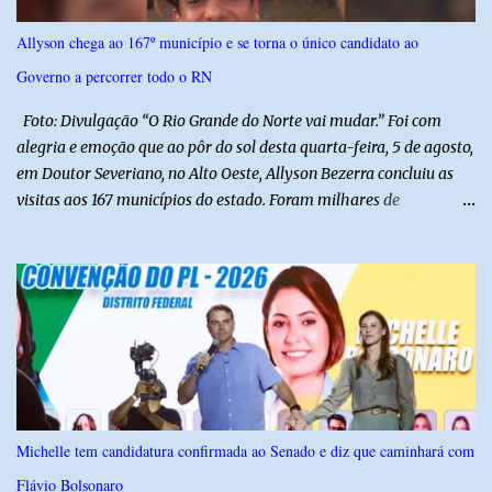
30, a pedido da PF, que apura se ele utilizou a influência do pai
para defender interesses empresariais com a administração
Allyson chega ao 167º município e se torna o único candidato ao
pública. Segundo a Polícia Federal, a atuação dele contou com a
Governo a percorrer todo o RN
ajuda de Luchsinger e se concentrou no Ministério da Saúde e no
gabinete da Presidência....
Foto: Divulgação “O Rio Grande do Norte vai mudar.” Foi com
alegria e emoção que ao pôr do sol desta quarta-feira, 5 de agosto,
em Doutor Severiano, no Alto Oeste, Allyson Bezerra concluiu as
visitas aos 167 municípios do estado. Foram milhares de
quilômetros percorridos e incontáveis encontros com pessoas que
revelam a verdadeira força do Rio Grande do Norte. O candidato a
Governador Allyson Bezerra concluiu as agendas do 167 Razões RN
após visitar todas as cidades potiguares, dos pequenos municípios
aos maiores centros do estado. A caminhada começou em 29 de
março pelo município de Touros, Marco Zero da BR-101 e foi
concluída nesta quarta-feira depois de 129 dias entre a primeira e
a última visita. Os registros estão sendo publicados no perfil do
Instagram @167RazoesRN Ao longo do percurso, Allyson conheceu
Michelle tem candidatura confirmada ao Senado e diz que caminhará com
de perto as potencialidades, as belezas, a cultura e a força do povo,
Flávio Bolsonaro
mas também ouviu os dramas e as necessidades enfrentadas pelas