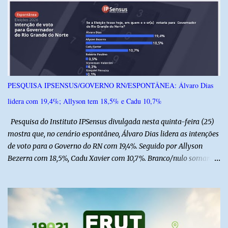
r
i
o
s
PESQUISA IPSENSUS/GOVERNO RN/ESPONTÂNEA: Álvaro Dias
lidera com 19,4%; Allyson tem 18,5% e Cadu 10,7%
Pesquisa do Instituto IPSensus divulgada nesta quinta-feira (25)
mostra que, no cenário espontâneo, Álvaro Dias lidera as intenções
de voto para o Governo do RN com 19,4%. Seguido por Allyson
Bezerra com 18,5%, Cadu Xavier com 10,7%. Branco/nulo somaram
6,4% e outros 43,8% não souberam responder. A pesquisa
IPSsensus ouviu 1.500 eleitores em todas as regiões do Rio Grande
do Norte entre os dias 18 e 22 de junho de 2026. O levantamento
possui margem de erro de 2,5 pontos percentuais e nível de
confiança de 95%. Registro no TSE: RN-09520/2026