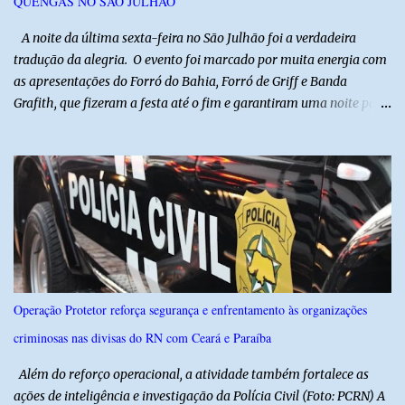
QUENGAS NO SÃO JULHÃO
ser repassad...
​ A noite da última sexta-feira no São Julhão foi a verdadeira
tradução da alegria. O evento foi marcado por muita energia com
as apresentações do Forró do Bahia, Forró de Griff e Banda
Grafith, que fizeram a festa até o fim e garantiram uma noite para
ficar na memória de todos. ​E foi com a irreverência que só o São
Julhão tem que a festa ganhou um brilho ainda mais especial. A
tradicional Quadrilha das Quengas tomou conta das ruas do Alto
com muita criatividade, alegria e irreverência, levando o público a
acompanhar cada passo desse grande cortejo que já faz parte da
identidade da festa. Entre risos, tradição e muita animação, a
Quadrilha das Quengas mostrou mais uma vez que cultura
popular também é feita de diversão e de um povo que sabe
celebrar suas raízes. ​O sucesso desta edição reforça o compromisso
Operação Protetor reforça segurança e enfrentamento às organizações
da administração da Prefeita Dra. Raquel com o resgate e a
criminosas nas divisas do RN com Ceará e Paraíba
valorização das tradições, unindo grandes atrações musicais e
manifestações populares em uma festa segura, org...
Além do reforço operacional, a atividade também fortalece as
ações de inteligência e investigação da Polícia Civil (Foto: PCRN) A