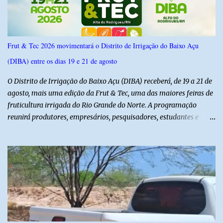
Frut & Tec 2026 movimentará o Distrito de Irrigação do Baixo Açu
(DIBA) entre os dias 19 e 21 de agosto
O Distrito de Irrigação do Baixo Açu (DIBA) receberá, de 19 a 21 de
agosto, mais uma edição da Frut & Tec, uma das maiores feiras de
fruticultura irrigada do Rio Grande do Norte. A programação
reunirá produtores, empresários, pesquisadores, estudantes e
profissionais do agronegócio, com palestras de especialistas,
visitas técnicas a campo e uma ampla exposição de empresas,
instituições e tecnologias voltadas ao setor. Além das atividades
técnicas, a feira contará com programação cultural. No dia 20 de
agosto, o público poderá prestigiar o show de humor com Mução,
seguido de apresentação musical de Vê Barreto. A Frut & Tec
reforça a importância do Distrito de Irrigação do Baixo Açu como
referência na fruticultura irrigada, promovendo conhecimento,