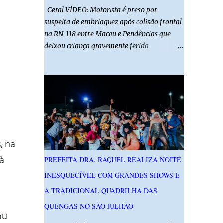
Geral VÍDEO: Motorista é preso por
suspeita de embriaguez após colisão frontal
na RN-118 entre Macau e Pendências que
deixou criança gravemente ferida
01/08/2026 14h52 Imagens: Via Certa Natal
Foto: Reprodução Um motorista foi preso
em flagrante por suspeita de dirigir
embriagado após um acidente que deixou
uma criança de 11 anos gravemente ferida
na manhã deste sábado (1º), na RN-118,
entre Macau e Pendências. Segundo a Polícia
Militar, dois carros que seguiam em sentidos
, na
opostos bateram de frente. Um dos
à
PREFEITA DRA. RAQUEL REALIZA NOITE
condutores apresentava sinais de
INESQUECÍVEL COM GRANDES SHOWS E
embriaguez, foi levado ao Hospital Regional
Tarcísio Maia, em Mossoró, e autuado em
A TRADICIONAL QUADRILHA DAS
flagrante. O exame pericial para confirmar a
QUENGAS NO SÃO JULHÃO
presença de álcool no organismo está em
ou