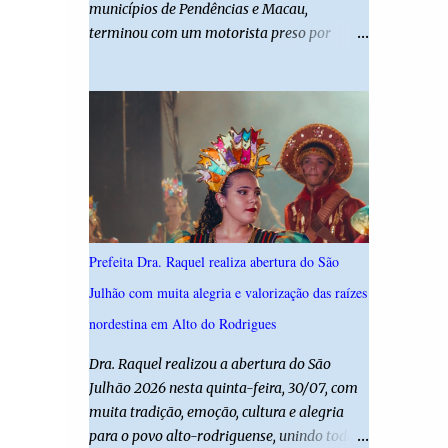
municípios de Pendências e Macau,
desta edição reforça o compromisso da
terminou com um motorista preso por
administração da Prefeita Dra. Raquel com o
suspeita de dirigir embriagado e uma
resgate e a valorização das tradições, unindo
criança de 11 anos gravemente ferida. De
grandes atrações musicais e manifestações
acordo com a Polícia Militar, o condutor
populares em uma festa segura, org...
apresentava evidentes sinais de embriaguez
no momento da ocorrência. Ele foi
encaminhado à delegacia, onde foi autuado
em flagrante. O exame pericial para
confirmar a concentração de álcool no
organismo ainda está em andamento. A
Prefeita Dra. Raquel realiza abertura do São
vítima é um menino de 11 anos, que sofreu
Julhão com muita alegria e valorização das raízes
ferimentos graves no acidente. Após os
primeiros atendimentos, ele foi entubado e
nordestina em Alto do Rodrigues
transferido pelo helicóptero Potiguar 02
Dra. Raquel realizou a abertura do São
para o Hospital Monsenhor Walfredo
Julhão 2026 nesta quinta-feira, 30/07, com
Gurgel, em Natal, onde permanece internado
muita tradição, emoção, cultura e alegria
sob cuidados médicos especializados.
para o povo alto-rodriguense, unindo todas
Segundo informações da Polícia Militar, a