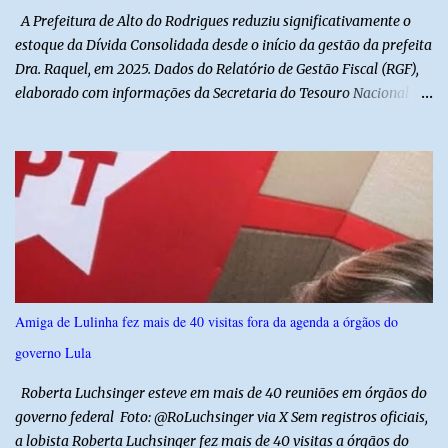
A Prefeitura de Alto do Rodrigues reduziu significativamente o
estoque da Dívida Consolidada desde o início da gestão da prefeita
Dra. Raquel, em 2025. Dados do Relatório de Gestão Fiscal (RGF),
elaborado com informações da Secretaria do Tesouro Nacional
(STN), mostram que o município iniciou a atual administração com
uma dívida de R$ 18.940.935,88, registrada no encerramento de
2024. Ao final de 2025, esse passivo já havia caído para R$
13.239.208,81. No primeiro semestre de 2026, o valor voltou a
recuar, chegando a R$ 12.357.336,09. Na comparação entre o
encerramento da gestão anterior e o primeiro semestre de 2026, a
redução foi de R$ 6.583.599,79, equivalente a aproximadamente
34,8% do estoque da dívida. Os números também mostram que o
município conseguiu manter a trajetória de queda durante a atual
Amiga de Lulinha fez mais de 40 visitas fora da agenda a órgãos do
administração. Apenas no primeiro semestre de 2026, a dívida foi
governo Lula
reduzida em R$ 881.872,72 em relação ao saldo do exercício
anterior. O demonstrativo evidencia um movimento de aju...
Roberta Luchsinger esteve em mais de 40 reuniões em órgãos do
governo federal Foto: @RoLuchsinger via X Sem registros oficiais,
a lobista Roberta Luchsinger fez mais de 40 visitas a órgãos do