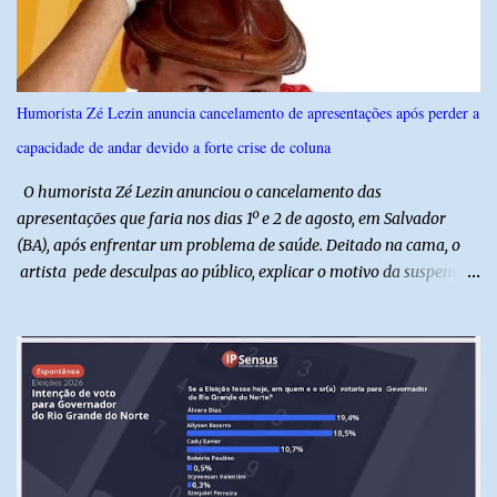
seguido de apresentação musical de Vê Barreto. A Frut & Tec
reforça a importância do Distrito de Irrigação do Baixo Açu como
referência na fruticultura irrigada, promovendo conhecimento,
inovação e oportunidades para o desenvolvimento do agronegócio
Humorista Zé Lezin anuncia cancelamento de apresentações após perder a
potiguar. @associacaodiba
capacidade de andar devido a forte crise de coluna
O humorista Zé Lezin anunciou o cancelamento das
apresentações que faria nos dias 1º e 2 de agosto, em Salvador
(BA), após enfrentar um problema de saúde. Deitado na cama, o
artista pede desculpas ao público, explicar o motivo da suspensão
dos espetáculos e agradece pela compreensão. Segundo Zé Lezin,
uma forte crise na coluna comprometeu sua mobilidade e tornou
impossível viajar e subir ao palco. O comediante contou que
precisou ser levado a um hospital depois de perder a capacidade
de andar normalmente. “Eu não estou conseguindo nem me
levantar direito da cama. É um processo muito dolorido”, relatou o
humorista. Durante o atendimento médico, o humorista foi
diagnosticado com “bico de papagaio” na região da coluna. De