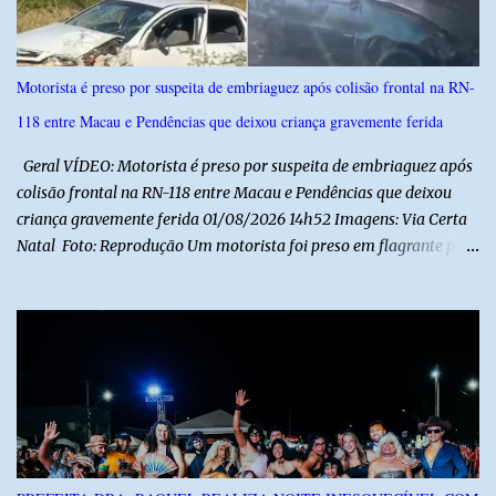
Motorista é preso por suspeita de embriaguez após colisão frontal na RN-
118 entre Macau e Pendências que deixou criança gravemente ferida
Geral VÍDEO: Motorista é preso por suspeita de embriaguez após
colisão frontal na RN-118 entre Macau e Pendências que deixou
criança gravemente ferida 01/08/2026 14h52 Imagens: Via Certa
Natal Foto: Reprodução Um motorista foi preso em flagrante por
suspeita de dirigir embriagado após um acidente que deixou uma
criança de 11 anos gravemente ferida na manhã deste sábado (1º),
na RN-118, entre Macau e Pendências. Segundo a Polícia Militar,
dois carros que seguiam em sentidos opostos bateram de frente.
Um dos condutores apresentava sinais de embriaguez, foi levado
ao Hospital Regional Tarcísio Maia, em Mossoró, e autuado em
flagrante. O exame pericial para confirmar a presença de álcool no
organismo está em andamento. No outro veículo estavam
funcionários da Caern que seguiam para uma partida de futebol. O