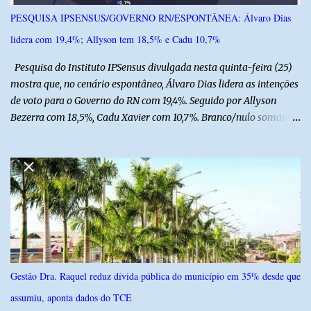
acordo com ele, os laudos médicos já foram encaminhados à
PESQUISA IPSENSUS/GOVERNO RN/ESPONTÂNEA: Álvaro Dias
equipe responsável, que acompanha o tratamento. Zé Lezin
lidera com 19,4%; Allyson tem 18,5% e Cadu 10,7%
afirmou ainda que está passando por um tratamento intenso, com
aplicação de injeções, terapia, repouso e uso de medicamentos. Ele
Pesquisa do Instituto IPSensus divulgada nesta quinta-feira (25)
revelou ...
mostra que, no cenário espontâneo, Álvaro Dias lidera as intenções
de voto para o Governo do RN com 19,4%. Seguido por Allyson
Bezerra com 18,5%, Cadu Xavier com 10,7%. Branco/nulo somaram
6,4% e outros 43,8% não souberam responder. A pesquisa
IPSsensus ouviu 1.500 eleitores em todas as regiões do Rio Grande
do Norte entre os dias 18 e 22 de junho de 2026. O levantamento
possui margem de erro de 2,5 pontos percentuais e nível de
confiança de 95%. Registro no TSE: RN-09520/2026
Gestão Dra. Raquel reduz dívida pública do município em 35% desde que
assumiu, aponta dados do TCE