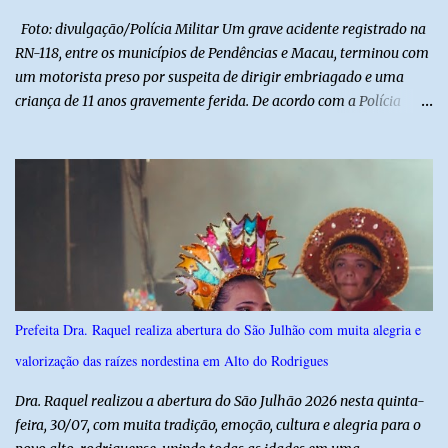
manifestações populares em uma festa segura, org...
Foto: divulgação/Polícia Militar Um grave acidente registrado na
RN-118, entre os municípios de Pendências e Macau, terminou com
um motorista preso por suspeita de dirigir embriagado e uma
criança de 11 anos gravemente ferida. De acordo com a Polícia
Militar, o condutor apresentava evidentes sinais de embriaguez no
momento da ocorrência. Ele foi encaminhado à delegacia, onde foi
autuado em flagrante. O exame pericial para confirmar a
concentração de álcool no organismo ainda está em andamento. A
vítima é um menino de 11 anos, que sofreu ferimentos graves no
acidente. Após os primeiros atendimentos, ele foi entubado e
transferido pelo helicóptero Potiguar 02 para o Hospital
Monsenhor Walfredo Gurgel, em Natal, onde permanece internado
sob cuidados médicos especializados. Segundo informações da
Prefeita Dra. Raquel realiza abertura do São Julhão com muita alegria e
Polícia Militar, a criança é filha de um policial militar. PM reforça
valorização das raízes nordestina em Alto do Rodrigues
alerta sobre álcool e direção Em nota, a Polícia Militar manifestou
solidariedade à vítima e aos familiares e destacou q...
Dra. Raquel realizou a abertura do São Julhão 2026 nesta quinta-
feira, 30/07, com muita tradição, emoção, cultura e alegria para o