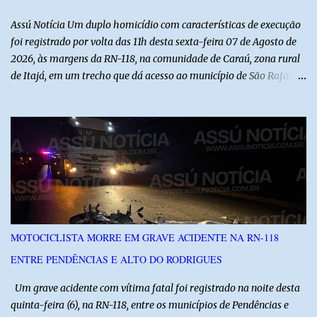
Assú Notícia Um duplo homicídio com características de execução
foi registrado por volta das 11h desta sexta-feira 07 de Agosto de
2026, às margens da RN-118, na comunidade de Caraú, zona rural
de Itajá, em um trecho que dá acesso ao município de São Rafael.
O Assú Notícia foi o único veículo de comunicação presente no
local, acompanhando toda a ocorrência com exclusividade. O
repórter Jalisson Ferreira apurou os fatos diretamente com as
equipes que atuaram na ocorrência e acompanhou o trabalho da
Polícia Militar, Polícia Civil e Polícia Científica. Segundo as
informações levantadas pela reportagem, o Serviço de
Atendimento Móvel de Urgência (SAMU) recebeu uma ligação de
uma mulher informando que havia sido baleada nas
proximidades da rodovia e que precisava de socorro. Diante da
MOTOCICLISTA MORRE EM GRAVE ACIDENTE NA RN-118
informação, a equipe solicitou apoio da Polícia Militar e iniciou
ENTRE PENDÊNCIAS E ALTO DO RODRIGUES
buscas ao longo da RN-118, entre Itajá e São Rafael. Apesar das
diligências, nenhuma vítima foi encontrada inicialmente. Somente
Um grave acidente com vítima fatal foi registrado na noite desta
após cerca de ...
quinta-feira (6), na RN-118, entre os municípios de Pendências e