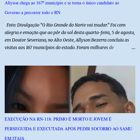
Allyson chega ao 167º município e se torna o único candidato ao
atuação integrada entre as forças de segurança e intensificando o
Governo a percorrer todo o RN
combate à criminalidade nas áreas de fronteira interestadual. As
ações também contemplam os...
Foto: Divulgação “O Rio Grande do Norte vai mudar.” Foi com
alegria e emoção que ao pôr do sol desta quarta-feira, 5 de agosto,
em Doutor Severiano, no Alto Oeste, Allyson Bezerra concluiu as
visitas aos 167 municípios do estado. Foram milhares de
quilômetros percorridos e incontáveis encontros com pessoas que
revelam a verdadeira força do Rio Grande do Norte. O candidato a
Governador Allyson Bezerra concluiu as agendas do 167 Razões RN
após visitar todas as cidades potiguares, dos pequenos municípios
aos maiores centros do estado. A caminhada começou em 29 de
março pelo município de Touros, Marco Zero da BR-101 e foi
concluída nesta quarta-feira depois de 129 dias entre a primeira e
a última visita. Os registros estão sendo publicados no perfil do
Instagram @167RazoesRN Ao longo do percurso, Allyson conheceu
EXECUÇÃO NA RN-118: PRIMO É MORTO E JOVEM É
de perto as potencialidades, as belezas, a cultura e a força do povo,
PERSEGUIDA E EXECUTADA APÓS PEDIR SOCORRO AO SAMU
mas também ouviu os dramas e as necessidades enfrentadas pelas
famílias em cada região. A iniciativa pe...
EM ITAJÁ