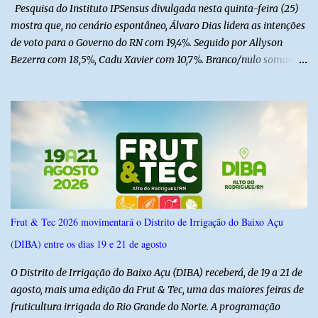
Pesquisa do Instituto IPSensus divulgada nesta quinta-feira (25)
mostra que, no cenário espontâneo, Álvaro Dias lidera as intenções
de voto para o Governo do RN com 19,4%. Seguido por Allyson
Bezerra com 18,5%, Cadu Xavier com 10,7%. Branco/nulo somaram
6,4% e outros 43,8% não souberam responder. A pesquisa
IPSsensus ouviu 1.500 eleitores em todas as regiões do Rio Grande
do Norte entre os dias 18 e 22 de junho de 2026. O levantamento
possui margem de erro de 2,5 pontos percentuais e nível de
confiança de 95%. Registro no TSE: RN-09520/2026
Frut & Tec 2026 movimentará o Distrito de Irrigação do Baixo Açu
(DIBA) entre os dias 19 e 21 de agosto
O Distrito de Irrigação do Baixo Açu (DIBA) receberá, de 19 a 21 de
agosto, mais uma edição da Frut & Tec, uma das maiores feiras de
fruticultura irrigada do Rio Grande do Norte. A programação