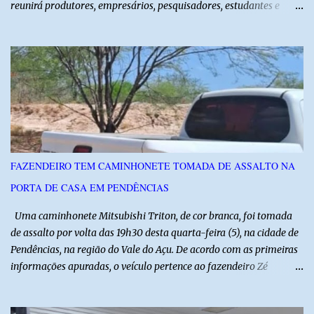
reunirá produtores, empresários, pesquisadores, estudantes e
profissionais do agronegócio, com palestras de especialistas,
visitas técnicas a campo e uma ampla exposição de empresas,
instituições e tecnologias voltadas ao setor. Além das atividades
técnicas, a feira contará com programação cultural. No dia 20 de
agosto, o público poderá prestigiar o show de humor com Mução,
seguido de apresentação musical de Vê Barreto. A Frut & Tec
reforça a importância do Distrito de Irrigação do Baixo Açu como
referência na fruticultura irrigada, promovendo conhecimento,
inovação e oportunidades para o desenvolvimento do agronegócio
FAZENDEIRO TEM CAMINHONETE TOMADA DE ASSALTO NA
potiguar. @associacaodiba
PORTA DE CASA EM PENDÊNCIAS
Uma caminhonete Mitsubishi Triton, de cor branca, foi tomada
de assalto por volta das 19h30 desta quarta-feira (5), na cidade de
Pendências, na região do Vale do Açu. De acordo com as primeiras
informações apuradas, o veículo pertence ao fazendeiro Zé
Dequias. A vítima teria sido surpreendida por dois homens
armados, que chegaram ao local em uma motocicleta e