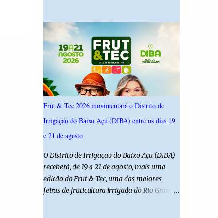
19,4%. Seguido por Allyson Bezerra com
criança é filha de um policial militar. PM
18,5%, Cadu Xavier com 10,7%. Branco/nulo
reforça alerta sobre álcool e direção Em
somaram 6,4% e outros 43,8% não
nota, a Polícia Militar manifestou
souberam responder. A pesquisa IPSsensus
solidariedade à vítima e aos familiares e
ouviu 1.500 eleitores em todas as regiões do
destacou q...
Rio Grande do Norte entre os dias 18 e 22 de
junho de 2026. O levantamento possui
margem de erro de 2,5 pontos percentuais e
nível de confiança de 95%. Registro no TSE:
Frut & Tec 2026 movimentará o Distrito de
RN-09520/2026
Irrigação do Baixo Açu (DIBA) entre os dias 19
e 21 de agosto
O Distrito de Irrigação do Baixo Açu (DIBA)
receberá, de 19 a 21 de agosto, mais uma
edição da Frut & Tec, uma das maiores
feiras de fruticultura irrigada do Rio Grande
do Norte. A programação reunirá
produtores, empresários, pesquisadores,