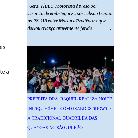
Geral VÍDEO: Motorista é preso por
suspeita de embriaguez após colisão frontal
na RN-118 entre Macau e Pendências que
deixou criança gravemente ferida
01/08/2026 14h52 Imagens: Via Certa Natal
Foto: Reprodução Um motorista foi preso
es
em flagrante por suspeita de dirigir
embriagado após um acidente que deixou
uma criança de 11 anos gravemente ferida
te a
na manhã deste sábado (1º), na RN-118,
entre Macau e Pendências. Segundo a Polícia
Militar, dois carros que seguiam em sentidos
opostos bateram de frente. Um dos
PREFEITA DRA. RAQUEL REALIZA NOITE
condutores apresentava sinais de
INESQUECÍVEL COM GRANDES SHOWS E
embriaguez, foi levado ao Hospital Regional
Tarcísio Maia, em Mossoró, e autuado em
A TRADICIONAL QUADRILHA DAS
flagrante. O exame pericial para confirmar a
QUENGAS NO SÃO JULHÃO
presença de álcool no organismo está em