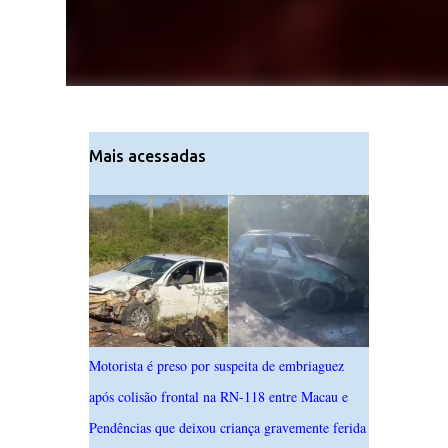
Mais acessadas
Motorista é preso por suspeita de embriaguez
após colisão frontal na RN-118 entre Macau e
Pendências que deixou criança gravemente ferida