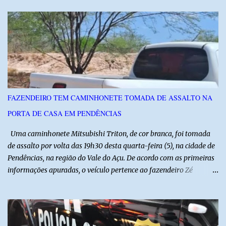
visitas técnicas a campo e uma ampla exposição de empresas,
instituições e tecnologias voltadas ao setor. Além das atividades
técnicas, a feira contará com programação cultural. No dia 20 de
agosto, o público poderá prestigiar o show de humor com Mução,
seguido de apresentação musical de Vê Barreto. A Frut & Tec
reforça a importância do Distrito de Irrigação do Baixo Açu como
referência na fruticultura irrigada, promovendo conhecimento,
inovação e oportunidades para o desenvolvimento do agronegócio
FAZENDEIRO TEM CAMINHONETE TOMADA DE ASSALTO NA
potiguar. @associacaodiba
PORTA DE CASA EM PENDÊNCIAS
Uma caminhonete Mitsubishi Triton, de cor branca, foi tomada
de assalto por volta das 19h30 desta quarta-feira (5), na cidade de
Pendências, na região do Vale do Açu. De acordo com as primeiras
informações apuradas, o veículo pertence ao fazendeiro Zé
Dequias. A vítima teria sido surpreendida por dois homens
armados, que chegaram ao local em uma motocicleta e
anunciaram o assalto no momento em que ela estava em frente à
residência, no Centro da cidade. Ainda conforme relatos de