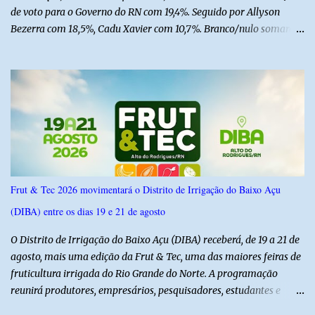
de voto para o Governo do RN com 19,4%. Seguido por Allyson
Bezerra com 18,5%, Cadu Xavier com 10,7%. Branco/nulo somaram
6,4% e outros 43,8% não souberam responder. A pesquisa
IPSsensus ouviu 1.500 eleitores em todas as regiões do Rio Grande
do Norte entre os dias 18 e 22 de junho de 2026. O levantamento
possui margem de erro de 2,5 pontos percentuais e nível de
confiança de 95%. Registro no TSE: RN-09520/2026
Frut & Tec 2026 movimentará o Distrito de Irrigação do Baixo Açu
(DIBA) entre os dias 19 e 21 de agosto
O Distrito de Irrigação do Baixo Açu (DIBA) receberá, de 19 a 21 de
agosto, mais uma edição da Frut & Tec, uma das maiores feiras de
fruticultura irrigada do Rio Grande do Norte. A programação
reunirá produtores, empresários, pesquisadores, estudantes e
profissionais do agronegócio, com palestras de especialistas,