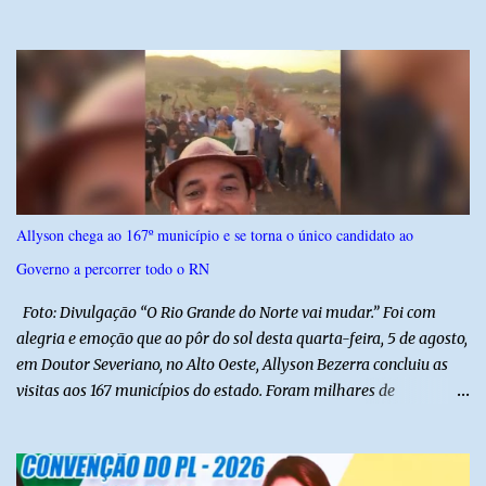
Luiz Inácio Lula da Silva, em janeiro de 2023. Por lei, reuniões com
autoridades precisam ser informadas nas agendas dos agentes
públicos que participam dos encontros. Em duas oportunidades, a
lobista esteve no Palácio do Planalto e no gabinete do ministro do
Desenvolvimento Social, Wellington Dias, acompanhada do então
sócio de Lulinha. Os encontros não foram registrados nas agendas
oficiais. Fábio Luís é alvo de inquérito aberto nesta quinta-feira,
30, a pedido da PF, que apura se ele utilizou a influência do pai
para defender interesses empresariais com a administração
Allyson chega ao 167º município e se torna o único candidato ao
pública. Segundo a Polícia Federal, a atuação dele contou com a
Governo a percorrer todo o RN
ajuda de Luchsinger e se concentrou no Ministério da Saúde e no
gabinete da Presidência....
Foto: Divulgação “O Rio Grande do Norte vai mudar.” Foi com
alegria e emoção que ao pôr do sol desta quarta-feira, 5 de agosto,
em Doutor Severiano, no Alto Oeste, Allyson Bezerra concluiu as
visitas aos 167 municípios do estado. Foram milhares de
quilômetros percorridos e incontáveis encontros com pessoas que
revelam a verdadeira força do Rio Grande do Norte. O candidato a
Governador Allyson Bezerra concluiu as agendas do 167 Razões RN