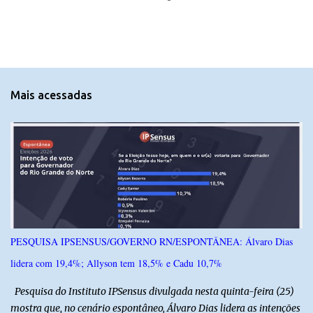
o
m
e
n
t
Mais acessadas
á
r
i
o
s
PESQUISA IPSENSUS/GOVERNO RN/ESPONTÂNEA: Álvaro Dias
lidera com 19,4%; Allyson tem 18,5% e Cadu 10,7%
Pesquisa do Instituto IPSensus divulgada nesta quinta-feira (25)
mostra que, no cenário espontâneo, Álvaro Dias lidera as intenções