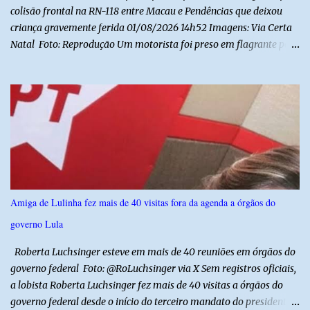
colisão frontal na RN-118 entre Macau e Pendências que deixou
criança gravemente ferida 01/08/2026 14h52 Imagens: Via Certa
Natal Foto: Reprodução Um motorista foi preso em flagrante por
suspeita de dirigir embriagado após um acidente que deixou uma
criança de 11 anos gravemente ferida na manhã deste sábado (1º),
na RN-118, entre Macau e Pendências. Segundo a Polícia Militar,
dois carros que seguiam em sentidos opostos bateram de frente.
Um dos condutores apresentava sinais de embriaguez, foi levado
ao Hospital Regional Tarcísio Maia, em Mossoró, e autuado em
flagrante. O exame pericial para confirmar a presença de álcool no
organismo está em andamento. No outro veículo estavam
funcionários da Caern que seguiam para uma partida de futebol. O
Amiga de Lulinha fez mais de 40 visitas fora da agenda a órgãos do
motorista e uma mulher sofreram ferimentos leves. A criança, que
governo Lula
estava no carro com o grupo, ficou gravemente ferida, precisou ser
entubada e foi transferida de helicóptero...
Roberta Luchsinger esteve em mais de 40 reuniões em órgãos do
governo federal Foto: @RoLuchsinger via X Sem registros oficiais,
a lobista Roberta Luchsinger fez mais de 40 visitas a órgãos do
governo federal desde o início do terceiro mandato do presidente