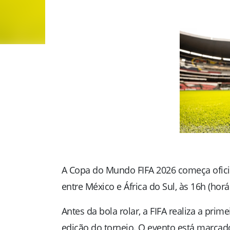
A
Copa do Mundo FIFA 2026
começa oficia
entre
México
e
África do Sul
, às 16h (hor
Antes da bola rolar, a
FIFA
realiza a prime
edição do torneio. O evento está marcad