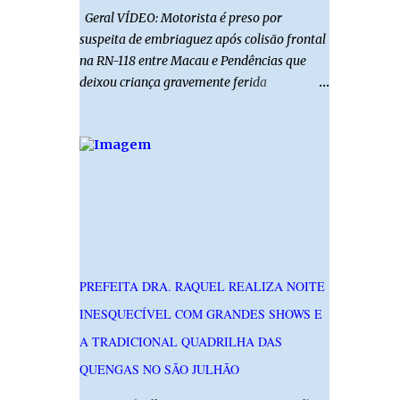
Geral VÍDEO: Motorista é preso por
suspeita de embriaguez após colisão frontal
na RN-118 entre Macau e Pendências que
deixou criança gravemente ferida
01/08/2026 14h52 Imagens: Via Certa Natal
Foto: Reprodução Um motorista foi preso
em flagrante por suspeita de dirigir
embriagado após um acidente que deixou
uma criança de 11 anos gravemente ferida
na manhã deste sábado (1º), na RN-118,
entre Macau e Pendências. Segundo a Polícia
Militar, dois carros que seguiam em sentidos
opostos bateram de frente. Um dos
PREFEITA DRA. RAQUEL REALIZA NOITE
condutores apresentava sinais de
INESQUECÍVEL COM GRANDES SHOWS E
embriaguez, foi levado ao Hospital Regional
Tarcísio Maia, em Mossoró, e autuado em
A TRADICIONAL QUADRILHA DAS
flagrante. O exame pericial para confirmar a
QUENGAS NO SÃO JULHÃO
presença de álcool no organismo está em