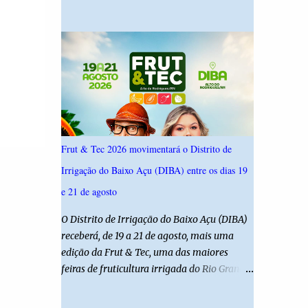
19,4%. Seguido por Allyson Bezerra com
criança é filha de um policial militar. PM
18,5%, Cadu Xavier com 10,7%. Branco/nulo
reforça alerta sobre álcool e direção Em
somaram 6,4% e outros 43,8% não
nota, a Polícia Militar manifestou
souberam responder. A pesquisa IPSsensus
solidariedade à vítima e aos familiares e
ouviu 1.500 eleitores em todas as regiões do
destacou q...
Rio Grande do Norte entre os dias 18 e 22 de
junho de 2026. O levantamento possui
margem de erro de 2,5 pontos percentuais e
nível de confiança de 95%. Registro no TSE:
Frut & Tec 2026 movimentará o Distrito de
RN-09520/2026
Irrigação do Baixo Açu (DIBA) entre os dias 19
e 21 de agosto
O Distrito de Irrigação do Baixo Açu (DIBA)
receberá, de 19 a 21 de agosto, mais uma
edição da Frut & Tec, uma das maiores
feiras de fruticultura irrigada do Rio Grande
do Norte. A programação reunirá
produtores, empresários, pesquisadores,