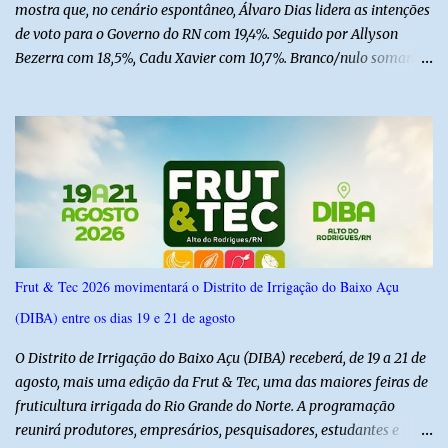
mostra que, no cenário espontâneo, Álvaro Dias lidera as intenções
de voto para o Governo do RN com 19,4%. Seguido por Allyson
Bezerra com 18,5%, Cadu Xavier com 10,7%. Branco/nulo somaram
6,4% e outros 43,8% não souberam responder. A pesquisa
IPSsensus ouviu 1.500 eleitores em todas as regiões do Rio Grande
do Norte entre os dias 18 e 22 de junho de 2026. O levantamento
possui margem de erro de 2,5 pontos percentuais e nível de
confiança de 95%. Registro no TSE: RN-09520/2026
Frut & Tec 2026 movimentará o Distrito de Irrigação do Baixo Açu
(DIBA) entre os dias 19 e 21 de agosto
O Distrito de Irrigação do Baixo Açu (DIBA) receberá, de 19 a 21 de
agosto, mais uma edição da Frut & Tec, uma das maiores feiras de
fruticultura irrigada do Rio Grande do Norte. A programação
reunirá produtores, empresários, pesquisadores, estudantes e