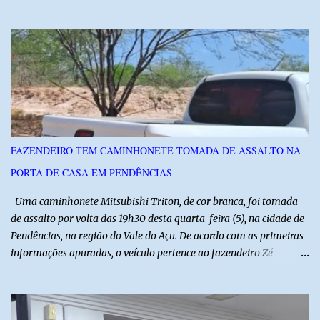
profissionais do agronegócio, com palestras de especialistas,
visitas técnicas a campo e uma ampla exposição de empresas,
instituições e tecnologias voltadas ao setor. Além das atividades
técnicas, a feira contará com programação cultural. No dia 20 de
agosto, o público poderá prestigiar o show de humor com Mução,
seguido de apresentação musical de Vê Barreto. A Frut & Tec
reforça a importância do Distrito de Irrigação do Baixo Açu como
referência na fruticultura irrigada, promovendo conhecimento,
inovação e oportunidades para o desenvolvimento do agronegócio
FAZENDEIRO TEM CAMINHONETE TOMADA DE ASSALTO NA
potiguar. @associacaodiba
PORTA DE CASA EM PENDÊNCIAS
Uma caminhonete Mitsubishi Triton, de cor branca, foi tomada
de assalto por volta das 19h30 desta quarta-feira (5), na cidade de
Pendências, na região do Vale do Açu. De acordo com as primeiras
informações apuradas, o veículo pertence ao fazendeiro Zé
Dequias. A vítima teria sido surpreendida por dois homens
armados, que chegaram ao local em uma motocicleta e
anunciaram o assalto no momento em que ela estava em frente à