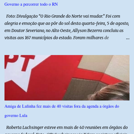
Governo a percorrer todo o RN
combate à criminalidade nas áreas de fronteira interestadual. As
ações também contemplam os...
Foto: Divulgação “O Rio Grande do Norte vai mudar.” Foi com
alegria e emoção que ao pôr do sol desta quarta-feira, 5 de agosto,
em Doutor Severiano, no Alto Oeste, Allyson Bezerra concluiu as
visitas aos 167 municípios do estado. Foram milhares de
quilômetros percorridos e incontáveis encontros com pessoas que
revelam a verdadeira força do Rio Grande do Norte. O candidato a
Governador Allyson Bezerra concluiu as agendas do 167 Razões RN
após visitar todas as cidades potiguares, dos pequenos municípios
aos maiores centros do estado. A caminhada começou em 29 de
março pelo município de Touros, Marco Zero da BR-101 e foi
concluída nesta quarta-feira depois de 129 dias entre a primeira e
a última visita. Os registros estão sendo publicados no perfil do
Instagram @167RazoesRN Ao longo do percurso, Allyson conheceu
Amiga de Lulinha fez mais de 40 visitas fora da agenda a órgãos do
de perto as potencialidades, as belezas, a cultura e a força do povo,
governo Lula
mas também ouviu os dramas e as necessidades enfrentadas pelas
famílias em cada região. A iniciativa pe...
Roberta Luchsinger esteve em mais de 40 reuniões em órgãos do