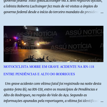
governo federal Foto: @RoLuchsinger via X Sem registros oficiais,
a lobista Roberta Luchsinger fez mais de 40 visitas a órgãos do
governo federal desde o início do terceiro mandato do presidente
Luiz Inácio Lula da Silva, em janeiro de 2023. Por lei, reuniões com
autoridades precisam ser informadas nas agendas dos agentes
públicos que participam dos encontros. Em duas oportunidades, a
lobista esteve no Palácio do Planalto e no gabinete do ministro do
Desenvolvimento Social, Wellington Dias, acompanhada do então
sócio de Lulinha. Os encontros não foram registrados nas agendas
oficiais. Fábio Luís é alvo de inquérito aberto nesta quinta-feira,
30, a pedido da PF, que apura se ele utilizou a influência do pai
para defender interesses empresariais com a administração
MOTOCICLISTA MORRE EM GRAVE ACIDENTE NA RN-118
pública. Segundo a Polícia Federal, a atuação dele contou com a
ENTRE PENDÊNCIAS E ALTO DO RODRIGUES
ajuda de Luchsinger e se concentrou no Ministério da Saúde e no
gabinete da Presidência....
Um grave acidente com vítima fatal foi registrado na noite desta
quinta-feira (6), na RN-118, entre os municípios de Pendências e
Alto do Rodrigues, na região do Vale do Açu. Segundo as
informações apuradas pela reportagem, a vítima foi identificada
como Jailson Silva, natural de Macau. Ele conduzia uma