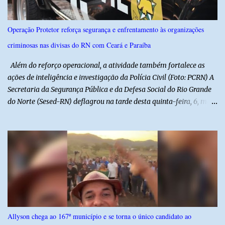
Nacional Brasileiro de modo a estimular os estudantes interpretar
e debater o seu conteúdo. De acordo com o vereador, a Secretaria
Operação Protetor reforça segurança e enfrentamento às organizações
Municipal de Educação poderá expedir normas complementares
criminosas nas divisas do RN com Ceará e Paraíba
necessárias ao cumprimento da lei.
Além do reforço operacional, a atividade também fortalece as
ações de inteligência e investigação da Polícia Civil (Foto: PCRN) A
Secretaria da Segurança Pública e da Defesa Social do Rio Grande
do Norte (Sesed-RN) deflagrou na tarde desta quinta-feira, 6, mais
uma atividade da Operação P.R.O.T.E.T.O.R. (ou Operação Protetor)
– Divisas e Fronteiras, ação integrada voltada ao fortalecimento
da segurança pública para o enfrentamento de organizações
criminosas nos municípios localizados nas divisas do Rio Grande
do Norte com os estados do Ceará e da Paraíba. A mobilização,
com concentração e saída de equipes policiais, ocorreu às 16h, no
município de Baraúna, no Oeste potiguar. A operação reúne
efetivos da Polícia Militar do Rio Grande do Norte, da Polícia Civil
do Rio Grande do Norte e da Polícia Militar do Ceará, reforçando a
Allyson chega ao 167º município e se torna o único candidato ao
atuação integrada entre as forças de segurança e intensificando o