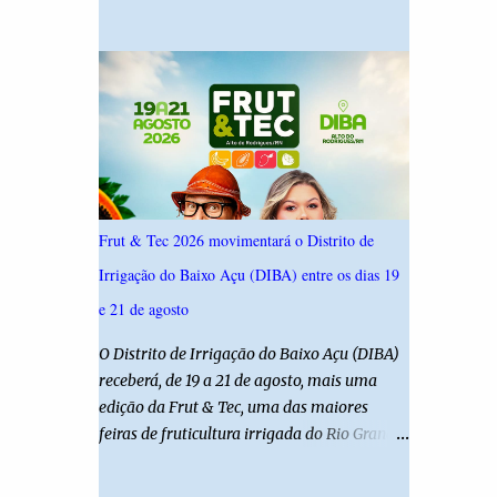
19,4%. Seguido por Allyson Bezerra com
criança é filha de um policial militar. PM
18,5%, Cadu Xavier com 10,7%. Branco/nulo
reforça alerta sobre álcool e direção Em
somaram 6,4% e outros 43,8% não
nota, a Polícia Militar manifestou
souberam responder. A pesquisa IPSsensus
solidariedade à vítima e aos familiares e
ouviu 1.500 eleitores em todas as regiões do
destacou q...
Rio Grande do Norte entre os dias 18 e 22 de
junho de 2026. O levantamento possui
margem de erro de 2,5 pontos percentuais e
nível de confiança de 95%. Registro no TSE:
Frut & Tec 2026 movimentará o Distrito de
RN-09520/2026
Irrigação do Baixo Açu (DIBA) entre os dias 19
e 21 de agosto
O Distrito de Irrigação do Baixo Açu (DIBA)
receberá, de 19 a 21 de agosto, mais uma
edição da Frut & Tec, uma das maiores
feiras de fruticultura irrigada do Rio Grande
do Norte. A programação reunirá
produtores, empresários, pesquisadores,