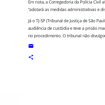
Em nota, a Corregedoria da Polícia Civi
“adotará as medidas administrativas e dis
Já o TJ-SP (Tribunal de Justiça de São Pa
audiência de custódia e teve a prisão m
no procedimento. O tribunal não divulgou
C
o
m
e