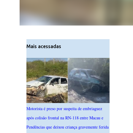
Mais acessadas
Motorista é preso por suspeita de embriaguez
após colisão frontal na RN-118 entre Macau e
Pendências que deixou criança gravemente ferida