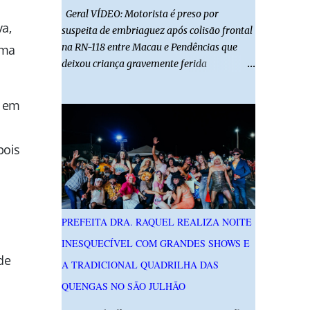
Geral VÍDEO: Motorista é preso por
a,
suspeita de embriaguez após colisão frontal
na RN-118 entre Macau e Pendências que
ima
deixou criança gravemente ferida
01/08/2026 14h52 Imagens: Via Certa Natal
Foto: Reprodução Um motorista foi preso
u em
em flagrante por suspeita de dirigir
embriagado após um acidente que deixou
uma criança de 11 anos gravemente ferida
pois
na manhã deste sábado (1º), na RN-118,
entre Macau e Pendências. Segundo a Polícia
Militar, dois carros que seguiam em sentidos
opostos bateram de frente. Um dos
PREFEITA DRA. RAQUEL REALIZA NOITE
condutores apresentava sinais de
INESQUECÍVEL COM GRANDES SHOWS E
embriaguez, foi levado ao Hospital Regional
de
Tarcísio Maia, em Mossoró, e autuado em
A TRADICIONAL QUADRILHA DAS
flagrante. O exame pericial para confirmar a
QUENGAS NO SÃO JULHÃO
presença de álcool no organismo está em