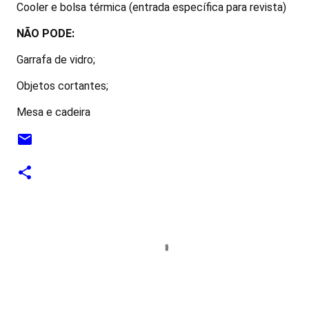
Cooler e bolsa térmica (entrada específica para revista)
NÃO PODE:
Garrafa de vidro;
Objetos cortantes;
Mesa e cadeira
C
o
m
e