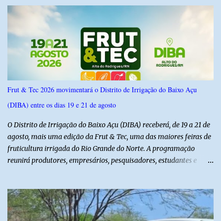
IPSsensus ouviu 1.500 eleitores em todas as regiões do Rio Grande
do Norte entre os dias 18 e 22 de junho de 2026. O levantamento
possui margem de erro de 2,5 pontos percentuais e nível de
confiança de 95%. Registro no TSE: RN-09520/2026
Frut & Tec 2026 movimentará o Distrito de Irrigação do Baixo Açu
(DIBA) entre os dias 19 e 21 de agosto
O Distrito de Irrigação do Baixo Açu (DIBA) receberá, de 19 a 21 de
agosto, mais uma edição da Frut & Tec, uma das maiores feiras de
fruticultura irrigada do Rio Grande do Norte. A programação
reunirá produtores, empresários, pesquisadores, estudantes e
profissionais do agronegócio, com palestras de especialistas,
visitas técnicas a campo e uma ampla exposição de empresas,
instituições e tecnologias voltadas ao setor. Além das atividades
técnicas, a feira contará com programação cultural. No dia 20 de
agosto, o público poderá prestigiar o show de humor com Mução,