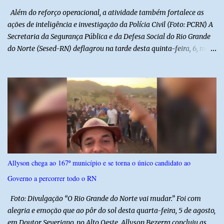
Além do reforço operacional, a atividade também fortalece as
ações de inteligência e investigação da Polícia Civil (Foto: PCRN) A
Secretaria da Segurança Pública e da Defesa Social do Rio Grande
do Norte (Sesed-RN) deflagrou na tarde desta quinta-feira, 6, mais
uma atividade da Operação P.R.O.T.E.T.O.R. (ou Operação Protetor)
– Divisas e Fronteiras, ação integrada voltada ao fortalecimento
da segurança pública para o enfrentamento de organizações
criminosas nos municípios localizados nas divisas do Rio Grande
do Norte com os estados do Ceará e da Paraíba. A mobilização,
com concentração e saída de equipes policiais, ocorreu às 16h, no
município de Baraúna, no Oeste potiguar. A operação reúne
efetivos da Polícia Militar do Rio Grande do Norte, da Polícia Civil
do Rio Grande do Norte e da Polícia Militar do Ceará, reforçando a
Allyson chega ao 167º município e se torna o único candidato ao
atuação integrada entre as forças de segurança e intensificando o
Governo a percorrer todo o RN
combate à criminalidade nas áreas de fronteira interestadual. As
ações também contemplam os...
Foto: Divulgação “O Rio Grande do Norte vai mudar.” Foi com
alegria e emoção que ao pôr do sol desta quarta-feira, 5 de agosto,
em Doutor Severiano, no Alto Oeste, Allyson Bezerra concluiu as