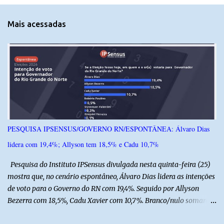
n
t
Mais acessadas
á
r
i
o
s
PESQUISA IPSENSUS/GOVERNO RN/ESPONTÂNEA: Álvaro Dias
lidera com 19,4%; Allyson tem 18,5% e Cadu 10,7%
Pesquisa do Instituto IPSensus divulgada nesta quinta-feira (25)
mostra que, no cenário espontâneo, Álvaro Dias lidera as intenções
de voto para o Governo do RN com 19,4%. Seguido por Allyson
Bezerra com 18,5%, Cadu Xavier com 10,7%. Branco/nulo somaram
6,4% e outros 43,8% não souberam responder. A pesquisa