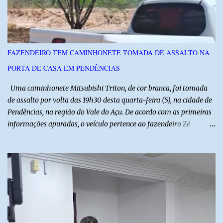
seguido de apresentação musical de Vê Barreto. A Frut & Tec
reforça a importância do Distrito de Irrigação do Baixo Açu como
referência na fruticultura irrigada, promovendo conhecimento,
inovação e oportunidades para o desenvolvimento do agronegócio
FAZENDEIRO TEM CAMINHONETE TOMADA DE ASSALTO NA
potiguar. @associacaodiba
PORTA DE CASA EM PENDÊNCIAS
Uma caminhonete Mitsubishi Triton, de cor branca, foi tomada
de assalto por volta das 19h30 desta quarta-feira (5), na cidade de
Pendências, na região do Vale do Açu. De acordo com as primeiras
informações apuradas, o veículo pertence ao fazendeiro Zé
Dequias. A vítima teria sido surpreendida por dois homens
armados, que chegaram ao local em uma motocicleta e
anunciaram o assalto no momento em que ela estava em frente à
residência, no Centro da cidade. Ainda conforme relatos de
testemunhas, os suspeitos utilizavam roupas semelhantes a
uniformes de empresa, o que pode ter ajudado a não despertar
suspeitas antes da abordagem. Após a ação criminosa, a dupla
fugiu levando a caminhonete em direção ainda desconhecida. A