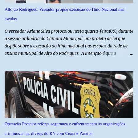
Polícia Militar foi acionada logo após o crime e realiza diligências
Alto do Rodrigues: Vereador propõe execução do Hino Nacional nas
na região na tentativa de localizar o veículo e identificar os
escolas
autores do assalto. Qualquer informação que possa ajudar na
localização da caminhonete ou na identificação dos suspeitos pode
O vereador Arlane Silva protocolou nesta quarta-feira(05), durante
ser repassad...
a sessão ordinária da Câmara Municipal, um projeto de lei que
dispõe sobre a execução do hino nacional nas escolas da rede de
ensino municipal de Alto do Rodrigues. A intenção é que a
execução do hino nas escolas seja como instrumento de
fortalecimento da educação cívica, do respeito aos símbolos
nacionais e da formação da cidadania. O projeto prevê ainda que
a execução do hino nacional ocorra uma vez por semana, em dia
definido pela Secretaria Municipal de Educação do município. É
previsto também que as escolas da rede de ensino público
municipal deverão promover a discussão das letras do Hino
Nacional Brasileiro de modo a estimular os estudantes interpretar
e debater o seu conteúdo. De acordo com o vereador, a Secretaria
Operação Protetor reforça segurança e enfrentamento às organizações
Municipal de Educação poderá expedir normas complementares
criminosas nas divisas do RN com Ceará e Paraíba
necessárias ao cumprimento da lei.