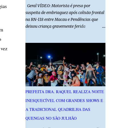
gias
Geral VÍDEO: Motorista é preso por
suspeita de embriaguez após colisão frontal
na RN-118 entre Macau e Pendências que
deixou criança gravemente ferida
em
01/08/2026 14h52 Imagens: Via Certa Natal
o
Foto: Reprodução Um motorista foi preso
em flagrante por suspeita de dirigir
 vez
embriagado após um acidente que deixou
uma criança de 11 anos gravemente ferida
na manhã deste sábado (1º), na RN-118,
entre Macau e Pendências. Segundo a Polícia
Militar, dois carros que seguiam em sentidos
opostos bateram de frente. Um dos
PREFEITA DRA. RAQUEL REALIZA NOITE
condutores apresentava sinais de
INESQUECÍVEL COM GRANDES SHOWS E
embriaguez, foi levado ao Hospital Regional
Tarcísio Maia, em Mossoró, e autuado em
A TRADICIONAL QUADRILHA DAS
flagrante. O exame pericial para confirmar a
QUENGAS NO SÃO JULHÃO
presença de álcool no organismo está em