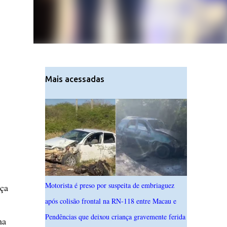
Mais acessadas
Motorista é preso por suspeita de embriaguez
nça
após colisão frontal na RN-118 entre Macau e
Pendências que deixou criança gravemente ferida
ma