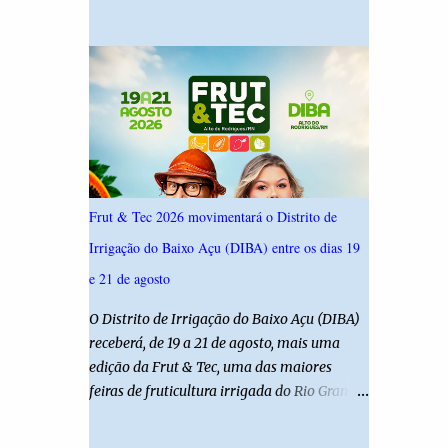
19,4%. Seguido por Allyson Bezerra com
criança é filha de um policial militar. PM
18,5%, Cadu Xavier com 10,7%. Branco/nulo
reforça alerta sobre álcool e direção Em
somaram 6,4% e outros 43,8% não
nota, a Polícia Militar manifestou
souberam responder. A pesquisa IPSsensus
solidariedade à vítima e aos familiares e
ouviu 1.500 eleitores em todas as regiões do
destacou q...
Rio Grande do Norte entre os dias 18 e 22 de
junho de 2026. O levantamento possui
margem de erro de 2,5 pontos percentuais e
nível de confiança de 95%. Registro no TSE:
Frut & Tec 2026 movimentará o Distrito de
RN-09520/2026
Irrigação do Baixo Açu (DIBA) entre os dias 19
e 21 de agosto
O Distrito de Irrigação do Baixo Açu (DIBA)
receberá, de 19 a 21 de agosto, mais uma
edição da Frut & Tec, uma das maiores
feiras de fruticultura irrigada do Rio Grande
do Norte. A programação reunirá
produtores, empresários, pesquisadores,