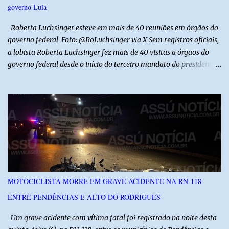
governo Lula
mas também ouviu os dramas e as necessidades enfrentadas pelas
famílias em cada região. A iniciativa pe...
Roberta Luchsinger esteve em mais de 40 reuniões em órgãos do
governo federal Foto: @RoLuchsinger via X Sem registros oficiais,
a lobista Roberta Luchsinger fez mais de 40 visitas a órgãos do
governo federal desde o início do terceiro mandato do presidente
Luiz Inácio Lula da Silva, em janeiro de 2023. Por lei, reuniões com
autoridades precisam ser informadas nas agendas dos agentes
públicos que participam dos encontros. Em duas oportunidades, a
lobista esteve no Palácio do Planalto e no gabinete do ministro do
Desenvolvimento Social, Wellington Dias, acompanhada do então
sócio de Lulinha. Os encontros não foram registrados nas agendas
oficiais. Fábio Luís é alvo de inquérito aberto nesta quinta-feira,
30, a pedido da PF, que apura se ele utilizou a influência do pai
para defender interesses empresariais com a administração
MOTOCICLISTA MORRE EM GRAVE ACIDENTE NA RN-118
pública. Segundo a Polícia Federal, a atuação dele contou com a
ENTRE PENDÊNCIAS E ALTO DO RODRIGUES
ajuda de Luchsinger e se concentrou no Ministério da Saúde e no
gabinete da Presidência....
Um grave acidente com vítima fatal foi registrado na noite desta