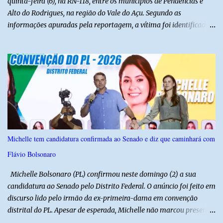
quinta-feira (6), na RN-118, entre os municípios de Pendências e
Alto do Rodrigues, na região do Vale do Açu. Segundo as
informações apuradas pela reportagem, a vítima foi identificada
como Jailson Silva, natural de Macau. Ele conduzia uma
motocicleta e seguia em direção ao seu município de origem
quando, ao passar por uma curva, perdeu o controle do veículo e
acabou colidindo frontalmente com um caminhão pertencente à
empresa CLC. Com a violência do impacto, o motociclista morreu
ainda no local. A ambulância do Hospital de Alto do Rodrigues foi
acionada para prestar socorro, porém, ao chegar, a equipe
constatou que a vítima já estava sem sinais vitais. A força da
colisão foi tão intensa que diversas peças da motocicleta ficaram
Michelle tem candidatura confirmada ao Senado e diz que caminhará com
espalhadas pela rodovia, evidenciando a gravidade do acidente. A
Flávio Bolsonaro
Polícia Militar realizou o isolamento da área para garantir a
preservação da cena, enquanto aguardava a chegada da Polícia
Michelle Bolsonaro (PL) confirmou neste domingo (2) a sua
Ci...
candidatura ao Senado pelo Distrito Federal. O anúncio foi feito em
discurso lido pelo irmão da ex-primeira-dama em convenção
distrital do PL. Apesar de esperada, Michelle não marcou presença
no evento. Horas antes, a ex-primeira-dama recebeu alta do