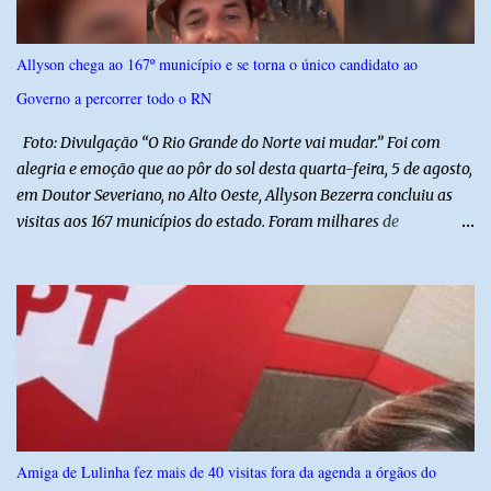
efetivos da Polícia Militar do Rio Grande do Norte, da Polícia Civil
do Rio Grande do Norte e da Polícia Militar do Ceará, reforçando a
Allyson chega ao 167º município e se torna o único candidato ao
atuação integrada entre as forças de segurança e intensificando o
Governo a percorrer todo o RN
combate à criminalidade nas áreas de fronteira interestadual. As
ações também contemplam os...
Foto: Divulgação “O Rio Grande do Norte vai mudar.” Foi com
alegria e emoção que ao pôr do sol desta quarta-feira, 5 de agosto,
em Doutor Severiano, no Alto Oeste, Allyson Bezerra concluiu as
visitas aos 167 municípios do estado. Foram milhares de
quilômetros percorridos e incontáveis encontros com pessoas que
revelam a verdadeira força do Rio Grande do Norte. O candidato a
Governador Allyson Bezerra concluiu as agendas do 167 Razões RN
após visitar todas as cidades potiguares, dos pequenos municípios
aos maiores centros do estado. A caminhada começou em 29 de
março pelo município de Touros, Marco Zero da BR-101 e foi
concluída nesta quarta-feira depois de 129 dias entre a primeira e
a última visita. Os registros estão sendo publicados no perfil do
Instagram @167RazoesRN Ao longo do percurso, Allyson conheceu
Amiga de Lulinha fez mais de 40 visitas fora da agenda a órgãos do
de perto as potencialidades, as belezas, a cultura e a força do povo,