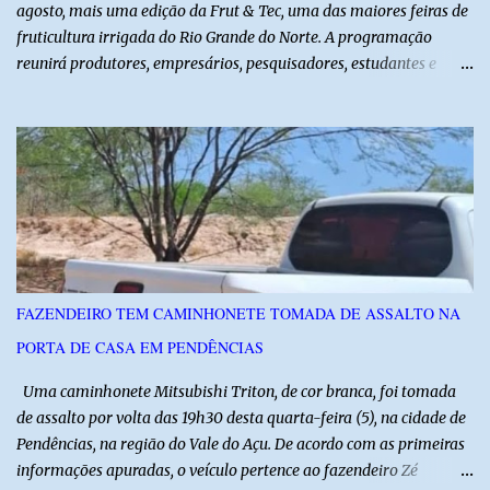
agosto, mais uma edição da Frut & Tec, uma das maiores feiras de
fruticultura irrigada do Rio Grande do Norte. A programação
reunirá produtores, empresários, pesquisadores, estudantes e
profissionais do agronegócio, com palestras de especialistas,
visitas técnicas a campo e uma ampla exposição de empresas,
instituições e tecnologias voltadas ao setor. Além das atividades
técnicas, a feira contará com programação cultural. No dia 20 de
agosto, o público poderá prestigiar o show de humor com Mução,
seguido de apresentação musical de Vê Barreto. A Frut & Tec
reforça a importância do Distrito de Irrigação do Baixo Açu como
referência na fruticultura irrigada, promovendo conhecimento,
inovação e oportunidades para o desenvolvimento do agronegócio
FAZENDEIRO TEM CAMINHONETE TOMADA DE ASSALTO NA
potiguar. @associacaodiba
PORTA DE CASA EM PENDÊNCIAS
Uma caminhonete Mitsubishi Triton, de cor branca, foi tomada
de assalto por volta das 19h30 desta quarta-feira (5), na cidade de
Pendências, na região do Vale do Açu. De acordo com as primeiras
informações apuradas, o veículo pertence ao fazendeiro Zé