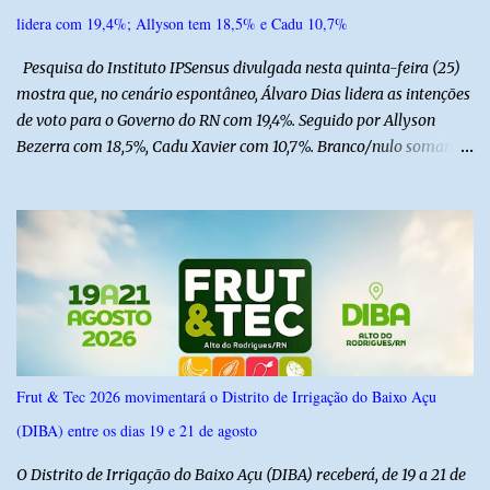
lidera com 19,4%; Allyson tem 18,5% e Cadu 10,7%
Pesquisa do Instituto IPSensus divulgada nesta quinta-feira (25)
mostra que, no cenário espontâneo, Álvaro Dias lidera as intenções
de voto para o Governo do RN com 19,4%. Seguido por Allyson
Bezerra com 18,5%, Cadu Xavier com 10,7%. Branco/nulo somaram
6,4% e outros 43,8% não souberam responder. A pesquisa
IPSsensus ouviu 1.500 eleitores em todas as regiões do Rio Grande
do Norte entre os dias 18 e 22 de junho de 2026. O levantamento
possui margem de erro de 2,5 pontos percentuais e nível de
confiança de 95%. Registro no TSE: RN-09520/2026
Frut & Tec 2026 movimentará o Distrito de Irrigação do Baixo Açu
(DIBA) entre os dias 19 e 21 de agosto
O Distrito de Irrigação do Baixo Açu (DIBA) receberá, de 19 a 21 de