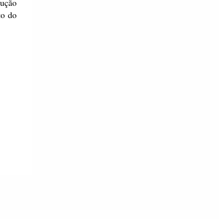
dução
to do