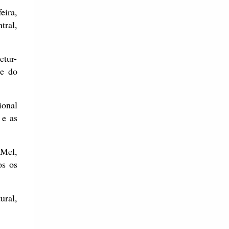
eira,
tral,
etur-
de do
ional
 e as
 Mel,
os os
ural,