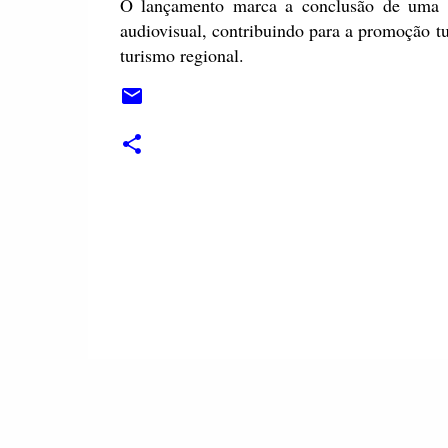
O lançamento marca a conclusão de uma ini
audiovisual, contribuindo para a promoção tu
turismo regional.
C
o
m
e
n
t
á