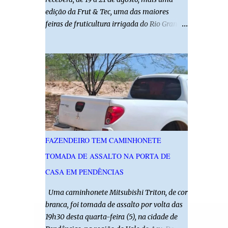
edição da Frut & Tec, uma das maiores
feiras de fruticultura irrigada do Rio Grande
do Norte. A programação reunirá
produtores, empresários, pesquisadores,
estudantes e profissionais do agronegócio,
com palestras de especialistas, visitas
técnicas a campo e uma ampla exposição de
empresas, instituições e tecnologias voltadas
ao setor. Além das atividades técnicas, a
feira contará com programação cultural. No
dia 20 de agosto, o público poderá prestigiar
FAZENDEIRO TEM CAMINHONETE
o show de humor com Mução, seguido de
TOMADA DE ASSALTO NA PORTA DE
apresentação musical de Vê Barreto. A Frut
& Tec reforça a importância do Distrito de
CASA EM PENDÊNCIAS
Irrigação do Baixo Açu como referência na
Uma caminhonete Mitsubishi Triton, de cor
fruticultura irrigada, promovendo
branca, foi tomada de assalto por volta das
conhecimento, inovação e oportunidades
19h30 desta quarta-feira (5), na cidade de
para o desenvolvimento do agronegócio