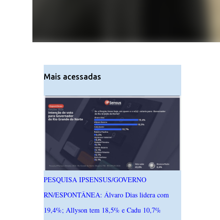
Mais acessadas
PESQUISA IPSENSUS/GOVERNO
RN/ESPONTÂNEA: Álvaro Dias lidera com
19,4%; Allyson tem 18,5% e Cadu 10,7%