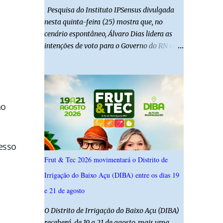
Pesquisa do Instituto IPSensus divulgada
nesta quinta-feira (25) mostra que, no
cenário espontâneo, Álvaro Dias lidera as
intenções de voto para o Governo do RN com
19,4%. Seguido por Allyson Bezerra com
18,5%, Cadu Xavier com 10,7%. Branco/nulo
somaram 6,4% e outros 43,8% não
souberam responder. A pesquisa IPSsensus
no
ouviu 1.500 eleitores em todas as regiões do
Rio Grande do Norte entre os dias 18 e 22 de
junho de 2026. O levantamento possui
margem de erro de 2,5 pontos percentuais e
esso
nível de confiança de 95%. Registro no TSE:
Frut & Tec 2026 movimentará o Distrito de
RN-09520/2026
Irrigação do Baixo Açu (DIBA) entre os dias 19
e 21 de agosto
O Distrito de Irrigação do Baixo Açu (DIBA)
receberá, de 19 a 21 de agosto, mais uma