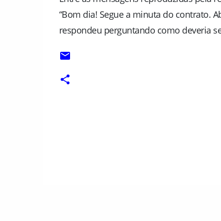
“Bom dia! Segue a minuta do contrato. A
respondeu perguntando como deveria ser
C
o
m
e
n
t