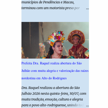
municípios de Pendências e Macau,
desta edição reforça o compromisso da
terminou com um motorista preso por
administração da Prefeita Dra. Raquel com o
suspeita de dirigir embriagado e uma
resgate e a valorização das tradições, unindo
criança de 11 anos gravemente ferida. De
grandes atrações musicais e manifestações
acordo com a Polícia Militar, o condutor
populares em uma festa segura, org...
apresentava evidentes sinais de embriaguez
no momento da ocorrência. Ele foi
encaminhado à delegacia, onde foi autuado
em flagrante. O exame pericial para
confirmar a concentração de álcool no
organismo ainda está em andamento. A
Prefeita Dra. Raquel realiza abertura do São
vítima é um menino de 11 anos, que sofreu
Julhão com muita alegria e valorização das raízes
ferimentos graves no acidente. Após os
primeiros atendimentos, ele foi entubado e
nordestina em Alto do Rodrigues
transferido pelo helicóptero Potiguar 02
Dra. Raquel realizou a abertura do São
para o Hospital Monsenhor Walfredo
Julhão 2026 nesta quinta-feira, 30/07, com
Gurgel, em Natal, onde permanece internado
muita tradição, emoção, cultura e alegria
sob cuidados médicos especializados.
para o povo alto-rodriguense, unindo todas
Segundo informações da Polícia Militar, a