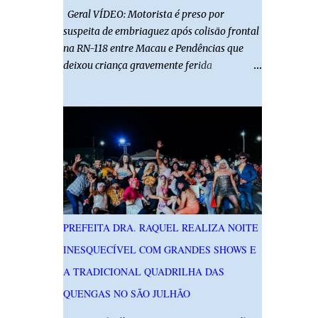
Geral VÍDEO: Motorista é preso por
suspeita de embriaguez após colisão frontal
na RN-118 entre Macau e Pendências que
deixou criança gravemente ferida
01/08/2026 14h52 Imagens: Via Certa Natal
Foto: Reprodução Um motorista foi preso
em flagrante por suspeita de dirigir
embriagado após um acidente que deixou
uma criança de 11 anos gravemente ferida
na manhã deste sábado (1º), na RN-118,
entre Macau e Pendências. Segundo a Polícia
Militar, dois carros que seguiam em sentidos
opostos bateram de frente. Um dos
PREFEITA DRA. RAQUEL REALIZA NOITE
condutores apresentava sinais de
INESQUECÍVEL COM GRANDES SHOWS E
embriaguez, foi levado ao Hospital Regional
Tarcísio Maia, em Mossoró, e autuado em
A TRADICIONAL QUADRILHA DAS
flagrante. O exame pericial para confirmar a
QUENGAS NO SÃO JULHÃO
presença de álcool no organismo está em