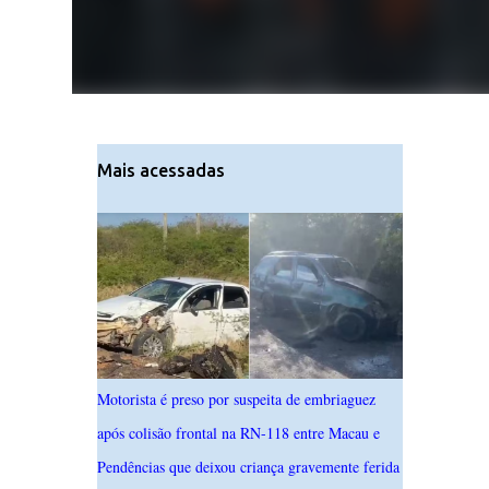
Mais acessadas
Motorista é preso por suspeita de embriaguez
após colisão frontal na RN-118 entre Macau e
Pendências que deixou criança gravemente ferida