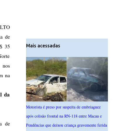
 ALTO
a de
R$ 35
Mais acessadas
Norte
 nos
em na
l da
Motorista é preso por suspeita de embriaguez
após colisão frontal na RN-118 entre Macau e
a de
Pendências que deixou criança gravemente ferida