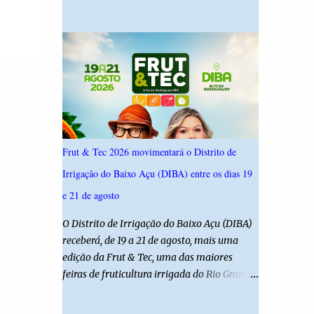
19,4%. Seguido por Allyson Bezerra com
criança é filha de um policial militar. PM
18,5%, Cadu Xavier com 10,7%. Branco/nulo
reforça alerta sobre álcool e direção Em
somaram 6,4% e outros 43,8% não
nota, a Polícia Militar manifestou
souberam responder. A pesquisa IPSsensus
solidariedade à vítima e aos familiares e
ouviu 1.500 eleitores em todas as regiões do
destacou q...
Rio Grande do Norte entre os dias 18 e 22 de
junho de 2026. O levantamento possui
margem de erro de 2,5 pontos percentuais e
nível de confiança de 95%. Registro no TSE:
Frut & Tec 2026 movimentará o Distrito de
RN-09520/2026
Irrigação do Baixo Açu (DIBA) entre os dias 19
e 21 de agosto
O Distrito de Irrigação do Baixo Açu (DIBA)
receberá, de 19 a 21 de agosto, mais uma
edição da Frut & Tec, uma das maiores
feiras de fruticultura irrigada do Rio Grande
do Norte. A programação reunirá
produtores, empresários, pesquisadores,