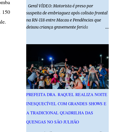
bomba
Geral VÍDEO: Motorista é preso por
a 150
suspeita de embriaguez após colisão frontal
na RN-118 entre Macau e Pendências que
ale.
deixou criança gravemente ferida
01/08/2026 14h52 Imagens: Via Certa Natal
Foto: Reprodução Um motorista foi preso
em flagrante por suspeita de dirigir
embriagado após um acidente que deixou
uma criança de 11 anos gravemente ferida
na manhã deste sábado (1º), na RN-118,
entre Macau e Pendências. Segundo a Polícia
Militar, dois carros que seguiam em sentidos
opostos bateram de frente. Um dos
PREFEITA DRA. RAQUEL REALIZA NOITE
condutores apresentava sinais de
INESQUECÍVEL COM GRANDES SHOWS E
embriaguez, foi levado ao Hospital Regional
Tarcísio Maia, em Mossoró, e autuado em
A TRADICIONAL QUADRILHA DAS
flagrante. O exame pericial para confirmar a
QUENGAS NO SÃO JULHÃO
presença de álcool no organismo está em