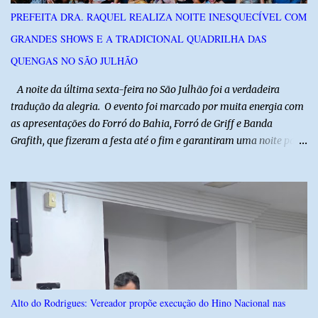
do Rio Grande do Norte e da Polícia Militar do Ceará, reforçando a
PREFEITA DRA. RAQUEL REALIZA NOITE INESQUECÍVEL COM
atuação integrada entre as forças de segurança e intensificando o
GRANDES SHOWS E A TRADICIONAL QUADRILHA DAS
combate à criminalidade nas áreas de fronteira interestadual. As
ações também contemplam os...
QUENGAS NO SÃO JULHÃO
​ A noite da última sexta-feira no São Julhão foi a verdadeira
tradução da alegria. O evento foi marcado por muita energia com
as apresentações do Forró do Bahia, Forró de Griff e Banda
Grafith, que fizeram a festa até o fim e garantiram uma noite para
ficar na memória de todos. ​E foi com a irreverência que só o São
Julhão tem que a festa ganhou um brilho ainda mais especial. A
tradicional Quadrilha das Quengas tomou conta das ruas do Alto
com muita criatividade, alegria e irreverência, levando o público a
acompanhar cada passo desse grande cortejo que já faz parte da
identidade da festa. Entre risos, tradição e muita animação, a
Quadrilha das Quengas mostrou mais uma vez que cultura
popular também é feita de diversão e de um povo que sabe
celebrar suas raízes. ​O sucesso desta edição reforça o compromisso
Alto do Rodrigues: Vereador propõe execução do Hino Nacional nas
da administração da Prefeita Dra. Raquel com o resgate e a