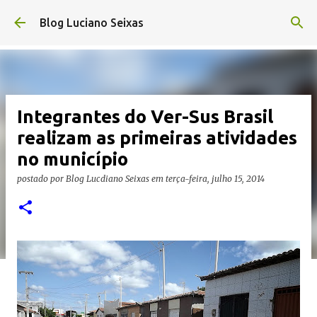
Pular para o conteúdo principal
Blog Luciano Seixas
Integrantes do Ver-Sus Brasil
realizam as primeiras atividades
no município
postado por
Blog Lucdiano Seixas
em
terça-feira, julho 15, 2014