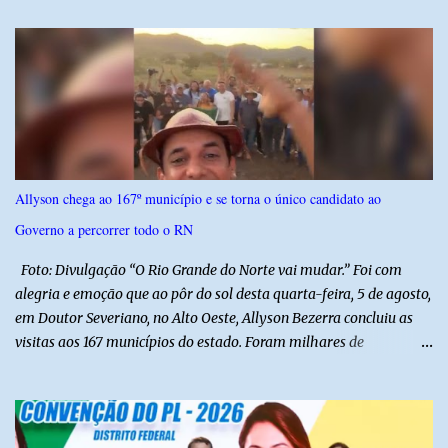
autoridades precisam ser informadas nas agendas dos agentes
públicos que participam dos encontros. Em duas oportunidades, a
lobista esteve no Palácio do Planalto e no gabinete do ministro do
Desenvolvimento Social, Wellington Dias, acompanhada do então
sócio de Lulinha. Os encontros não foram registrados nas agendas
oficiais. Fábio Luís é alvo de inquérito aberto nesta quinta-feira,
30, a pedido da PF, que apura se ele utilizou a influência do pai
para defender interesses empresariais com a administração
Allyson chega ao 167º município e se torna o único candidato ao
pública. Segundo a Polícia Federal, a atuação dele contou com a
Governo a percorrer todo o RN
ajuda de Luchsinger e se concentrou no Ministério da Saúde e no
gabinete da Presidência....
Foto: Divulgação “O Rio Grande do Norte vai mudar.” Foi com
alegria e emoção que ao pôr do sol desta quarta-feira, 5 de agosto,
em Doutor Severiano, no Alto Oeste, Allyson Bezerra concluiu as
visitas aos 167 municípios do estado. Foram milhares de
quilômetros percorridos e incontáveis encontros com pessoas que
revelam a verdadeira força do Rio Grande do Norte. O candidato a
Governador Allyson Bezerra concluiu as agendas do 167 Razões RN
após visitar todas as cidades potiguares, dos pequenos municípios