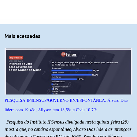
m
e
n
t
Mais acessadas
á
r
i
o
s
PESQUISA IPSENSUS/GOVERNO RN/ESPONTÂNEA: Álvaro Dias
lidera com 19,4%; Allyson tem 18,5% e Cadu 10,7%
Pesquisa do Instituto IPSensus divulgada nesta quinta-feira (25)
mostra que, no cenário espontâneo, Álvaro Dias lidera as intenções
de voto para o Governo do RN com 19,4%. Seguido por Allyson