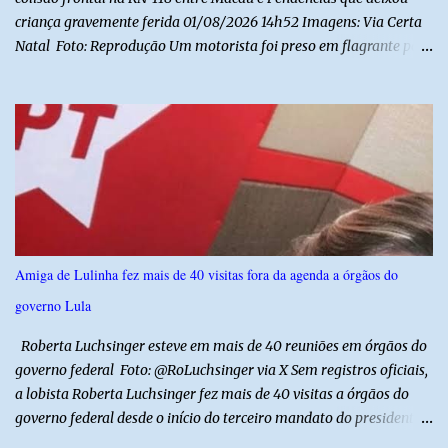
criança gravemente ferida 01/08/2026 14h52 Imagens: Via Certa
Natal Foto: Reprodução Um motorista foi preso em flagrante por
suspeita de dirigir embriagado após um acidente que deixou uma
criança de 11 anos gravemente ferida na manhã deste sábado (1º),
na RN-118, entre Macau e Pendências. Segundo a Polícia Militar,
dois carros que seguiam em sentidos opostos bateram de frente.
Um dos condutores apresentava sinais de embriaguez, foi levado
ao Hospital Regional Tarcísio Maia, em Mossoró, e autuado em
flagrante. O exame pericial para confirmar a presença de álcool no
organismo está em andamento. No outro veículo estavam
funcionários da Caern que seguiam para uma partida de futebol. O
Amiga de Lulinha fez mais de 40 visitas fora da agenda a órgãos do
motorista e uma mulher sofreram ferimentos leves. A criança, que
governo Lula
estava no carro com o grupo, ficou gravemente ferida, precisou ser
entubada e foi transferida de helicóptero...
Roberta Luchsinger esteve em mais de 40 reuniões em órgãos do
governo federal Foto: @RoLuchsinger via X Sem registros oficiais,
a lobista Roberta Luchsinger fez mais de 40 visitas a órgãos do
governo federal desde o início do terceiro mandato do presidente
Luiz Inácio Lula da Silva, em janeiro de 2023. Por lei, reuniões com