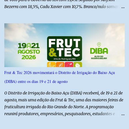
Bezerra com 18,5%, Cadu Xavier com 10,7%. Branco/nulo somaram
6,4% e outros 43,8% não souberam responder. A pesquisa
IPSsensus ouviu 1.500 eleitores em todas as regiões do Rio Grande
do Norte entre os dias 18 e 22 de junho de 2026. O levantamento
possui margem de erro de 2,5 pontos percentuais e nível de
confiança de 95%. Registro no TSE: RN-09520/2026
Frut & Tec 2026 movimentará o Distrito de Irrigação do Baixo Açu
(DIBA) entre os dias 19 e 21 de agosto
O Distrito de Irrigação do Baixo Açu (DIBA) receberá, de 19 a 21 de
agosto, mais uma edição da Frut & Tec, uma das maiores feiras de
fruticultura irrigada do Rio Grande do Norte. A programação
reunirá produtores, empresários, pesquisadores, estudantes e
profissionais do agronegócio, com palestras de especialistas,
visitas técnicas a campo e uma ampla exposição de empresas,