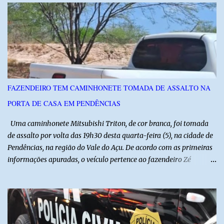
instituições e tecnologias voltadas ao setor. Além das atividades
técnicas, a feira contará com programação cultural. No dia 20 de
agosto, o público poderá prestigiar o show de humor com Mução,
seguido de apresentação musical de Vê Barreto. A Frut & Tec
reforça a importância do Distrito de Irrigação do Baixo Açu como
referência na fruticultura irrigada, promovendo conhecimento,
inovação e oportunidades para o desenvolvimento do agronegócio
FAZENDEIRO TEM CAMINHONETE TOMADA DE ASSALTO NA
potiguar. @associacaodiba
PORTA DE CASA EM PENDÊNCIAS
Uma caminhonete Mitsubishi Triton, de cor branca, foi tomada
de assalto por volta das 19h30 desta quarta-feira (5), na cidade de
Pendências, na região do Vale do Açu. De acordo com as primeiras
informações apuradas, o veículo pertence ao fazendeiro Zé
Dequias. A vítima teria sido surpreendida por dois homens
armados, que chegaram ao local em uma motocicleta e
anunciaram o assalto no momento em que ela estava em frente à
residência, no Centro da cidade. Ainda conforme relatos de
testemunhas, os suspeitos utilizavam roupas semelhantes a