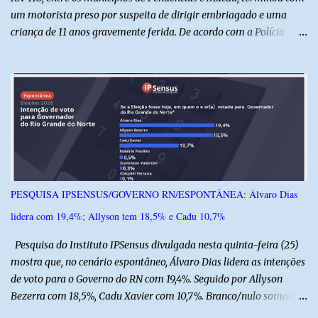
um motorista preso por suspeita de dirigir embriagado e uma
criança de 11 anos gravemente ferida. De acordo com a Polícia
Militar, o condutor apresentava evidentes sinais de embriaguez no
momento da ocorrência. Ele foi encaminhado à delegacia, onde foi
autuado em flagrante. O exame pericial para confirmar a
concentração de álcool no organismo ainda está em andamento. A
vítima é um menino de 11 anos, que sofreu ferimentos graves no
acidente. Após os primeiros atendimentos, ele foi entubado e
transferido pelo helicóptero Potiguar 02 para o Hospital
Monsenhor Walfredo Gurgel, em Natal, onde permanece internado
sob cuidados médicos especializados. Segundo informações da
PESQUISA IPSENSUS/GOVERNO RN/ESPONTÂNEA: Álvaro Dias
Polícia Militar, a criança é filha de um policial militar. PM reforça
lidera com 19,4%; Allyson tem 18,5% e Cadu 10,7%
alerta sobre álcool e direção Em nota, a Polícia Militar manifestou
solidariedade à vítima e aos familiares e destacou q...
Pesquisa do Instituto IPSensus divulgada nesta quinta-feira (25)
mostra que, no cenário espontâneo, Álvaro Dias lidera as intenções
de voto para o Governo do RN com 19,4%. Seguido por Allyson
Bezerra com 18,5%, Cadu Xavier com 10,7%. Branco/nulo somaram
6,4% e outros 43,8% não souberam responder. A pesquisa