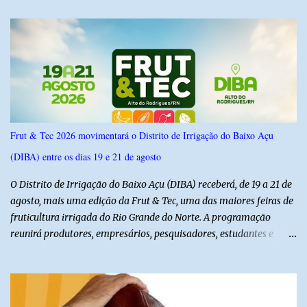
IPSsensus ouviu 1.500 eleitores em todas as regiões do Rio Grande
do Norte entre os dias 18 e 22 de junho de 2026. O levantamento
possui margem de erro de 2,5 pontos percentuais e nível de
confiança de 95%. Registro no TSE: RN-09520/2026
Frut & Tec 2026 movimentará o Distrito de Irrigação do Baixo Açu
(DIBA) entre os dias 19 e 21 de agosto
O Distrito de Irrigação do Baixo Açu (DIBA) receberá, de 19 a 21 de
agosto, mais uma edição da Frut & Tec, uma das maiores feiras de
fruticultura irrigada do Rio Grande do Norte. A programação
reunirá produtores, empresários, pesquisadores, estudantes e
profissionais do agronegócio, com palestras de especialistas,
visitas técnicas a campo e uma ampla exposição de empresas,
instituições e tecnologias voltadas ao setor. Além das atividades
técnicas, a feira contará com programação cultural. No dia 20 de