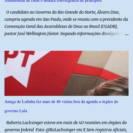
Assembleias de Deus e destaca convergência de princípios
autores do assalto. Qualquer informação que possa ajudar na
localização da caminhonete ou na identificação dos suspeitos pode
O candidato ao Governo do Rio Grande do Norte, Álvaro Dias,
ser repassad...
cumpriu agenda em São Paulo, onde se reuniu com o presidente da
Convenção Geral das Assembleias de Deus no Brasil (CGADB),
pastor José Wellington Júnior. Segundo informações divulgadas
pela campanha, o encontro foi marcado por uma conversa sobre
princípios cristãos, valores familiares e os desafios do cenário
político nacional e estadual. De acordo com a campanha de Álvaro
Dias, o pastor José Wellington Júnior manifestou apoio à
candidatura e ressaltou a importância da participação dos cristãos
no processo democrático, defendendo a valorização de princípios
como a defesa da família, o combate à corrupção, o
enfrentamento às drogas e a proteção da vida. Ainda segundo a
campanha, o líder religioso afirmou que levará sua orientação às
Amiga de Lulinha fez mais de 40 visitas fora da agenda a órgãos do
lideranças da Assembleia de Deus no Rio Grande do Norte. A
governo Lula
Assembleia de Deus possui uma das maiores estruturas religiosas
do estado, com cerca de 1.600 igrejas distribuídas pelos municípios
Roberta Luchsinger esteve em mais de 40 reuniões em órgãos do
p...
governo federal Foto: @RoLuchsinger via X Sem registros oficiais,