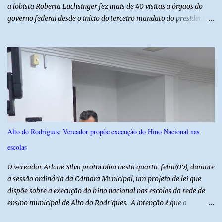
a lobista Roberta Luchsinger fez mais de 40 visitas a órgãos do
governo federal desde o início do terceiro mandato do presidente
Luiz Inácio Lula da Silva, em janeiro de 2023. Por lei, reuniões com
autoridades precisam ser informadas nas agendas dos agentes
públicos que participam dos encontros. Em duas oportunidades, a
lobista esteve no Palácio do Planalto e no gabinete do ministro do
Desenvolvimento Social, Wellington Dias, acompanhada do então
sócio de Lulinha. Os encontros não foram registrados nas agendas
oficiais. Fábio Luís é alvo de inquérito aberto nesta quinta-feira,
30, a pedido da PF, que apura se ele utilizou a influência do pai
para defender interesses empresariais com a administração
Alto do Rodrigues: Vereador propõe execução do Hino Nacional nas
pública. Segundo a Polícia Federal, a atuação dele contou com a
escolas
ajuda de Luchsinger e se concentrou no Ministério da Saúde e no
gabinete da Presidência....
O vereador Arlane Silva protocolou nesta quarta-feira(05), durante
a sessão ordinária da Câmara Municipal, um projeto de lei que
dispõe sobre a execução do hino nacional nas escolas da rede de
ensino municipal de Alto do Rodrigues. A intenção é que a
execução do hino nas escolas seja como instrumento de