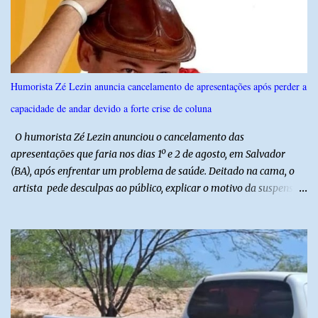
agosto, o público poderá prestigiar o show de humor com Mução,
seguido de apresentação musical de Vê Barreto. A Frut & Tec
reforça a importância do Distrito de Irrigação do Baixo Açu como
referência na fruticultura irrigada, promovendo conhecimento,
inovação e oportunidades para o desenvolvimento do agronegócio
Humorista Zé Lezin anuncia cancelamento de apresentações após perder a
potiguar. @associacaodiba
capacidade de andar devido a forte crise de coluna
O humorista Zé Lezin anunciou o cancelamento das
apresentações que faria nos dias 1º e 2 de agosto, em Salvador
(BA), após enfrentar um problema de saúde. Deitado na cama, o
artista pede desculpas ao público, explicar o motivo da suspensão
dos espetáculos e agradece pela compreensão. Segundo Zé Lezin,
uma forte crise na coluna comprometeu sua mobilidade e tornou
impossível viajar e subir ao palco. O comediante contou que
precisou ser levado a um hospital depois de perder a capacidade
de andar normalmente. “Eu não estou conseguindo nem me
levantar direito da cama. É um processo muito dolorido”, relatou o
humorista. Durante o atendimento médico, o humorista foi