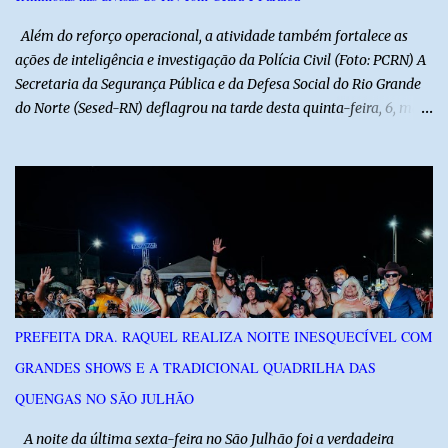
autores do assalto. Qualquer informação que possa ajudar na
localização da caminhonete ou na identificação dos suspeitos pode
Além do reforço operacional, a atividade também fortalece as
ser repassad...
ações de inteligência e investigação da Polícia Civil (Foto: PCRN) A
Secretaria da Segurança Pública e da Defesa Social do Rio Grande
do Norte (Sesed-RN) deflagrou na tarde desta quinta-feira, 6, mais
uma atividade da Operação P.R.O.T.E.T.O.R. (ou Operação Protetor)
– Divisas e Fronteiras, ação integrada voltada ao fortalecimento
da segurança pública para o enfrentamento de organizações
criminosas nos municípios localizados nas divisas do Rio Grande
do Norte com os estados do Ceará e da Paraíba. A mobilização,
com concentração e saída de equipes policiais, ocorreu às 16h, no
município de Baraúna, no Oeste potiguar. A operação reúne
efetivos da Polícia Militar do Rio Grande do Norte, da Polícia Civil
do Rio Grande do Norte e da Polícia Militar do Ceará, reforçando a
PREFEITA DRA. RAQUEL REALIZA NOITE INESQUECÍVEL COM
atuação integrada entre as forças de segurança e intensificando o
GRANDES SHOWS E A TRADICIONAL QUADRILHA DAS
combate à criminalidade nas áreas de fronteira interestadual. As
ações também contemplam os...
QUENGAS NO SÃO JULHÃO
​ A noite da última sexta-feira no São Julhão foi a verdadeira