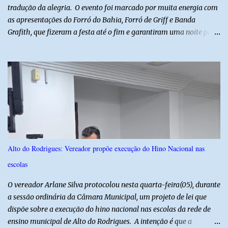
tradução da alegria. O evento foi marcado por muita energia com
as apresentações do Forró do Bahia, Forró de Griff e Banda
Grafith, que fizeram a festa até o fim e garantiram uma noite para
ficar na memória de todos. ​E foi com a irreverência que só o São
Julhão tem que a festa ganhou um brilho ainda mais especial. A
tradicional Quadrilha das Quengas tomou conta das ruas do Alto
com muita criatividade, alegria e irreverência, levando o público a
acompanhar cada passo desse grande cortejo que já faz parte da
identidade da festa. Entre risos, tradição e muita animação, a
Quadrilha das Quengas mostrou mais uma vez que cultura
popular também é feita de diversão e de um povo que sabe
celebrar suas raízes. ​O sucesso desta edição reforça o compromisso
Alto do Rodrigues: Vereador propõe execução do Hino Nacional nas
da administração da Prefeita Dra. Raquel com o resgate e a
escolas
valorização das tradições, unindo grandes atrações musicais e
manifestações populares em uma festa segura, org...
O vereador Arlane Silva protocolou nesta quarta-feira(05), durante
a sessão ordinária da Câmara Municipal, um projeto de lei que
dispõe sobre a execução do hino nacional nas escolas da rede de
ensino municipal de Alto do Rodrigues. A intenção é que a