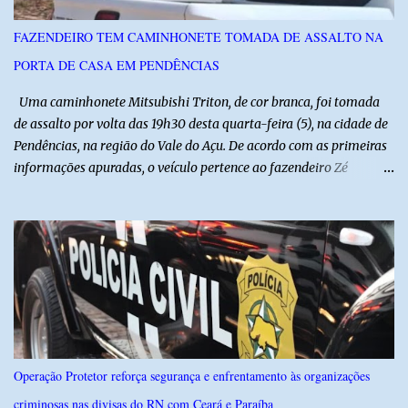
referência na fruticultura irrigada, promovendo conhecimento,
inovação e oportunidades para o desenvolvimento do agronegócio
FAZENDEIRO TEM CAMINHONETE TOMADA DE ASSALTO NA
potiguar. @associacaodiba
PORTA DE CASA EM PENDÊNCIAS
Uma caminhonete Mitsubishi Triton, de cor branca, foi tomada
de assalto por volta das 19h30 desta quarta-feira (5), na cidade de
Pendências, na região do Vale do Açu. De acordo com as primeiras
informações apuradas, o veículo pertence ao fazendeiro Zé
Dequias. A vítima teria sido surpreendida por dois homens
armados, que chegaram ao local em uma motocicleta e
anunciaram o assalto no momento em que ela estava em frente à
residência, no Centro da cidade. Ainda conforme relatos de
testemunhas, os suspeitos utilizavam roupas semelhantes a
uniformes de empresa, o que pode ter ajudado a não despertar
suspeitas antes da abordagem. Após a ação criminosa, a dupla
fugiu levando a caminhonete em direção ainda desconhecida. A
Polícia Militar foi acionada logo após o crime e realiza diligências
Operação Protetor reforça segurança e enfrentamento às organizações
na região na tentativa de localizar o veículo e identificar os
criminosas nas divisas do RN com Ceará e Paraíba