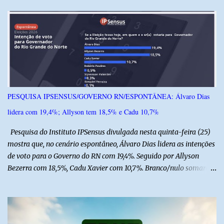
á
r
i
o
s
PESQUISA IPSENSUS/GOVERNO RN/ESPONTÂNEA: Álvaro Dias
lidera com 19,4%; Allyson tem 18,5% e Cadu 10,7%
Pesquisa do Instituto IPSensus divulgada nesta quinta-feira (25)
mostra que, no cenário espontâneo, Álvaro Dias lidera as intenções
de voto para o Governo do RN com 19,4%. Seguido por Allyson
Bezerra com 18,5%, Cadu Xavier com 10,7%. Branco/nulo somaram
6,4% e outros 43,8% não souberam responder. A pesquisa
IPSsensus ouviu 1.500 eleitores em todas as regiões do Rio Grande
do Norte entre os dias 18 e 22 de junho de 2026. O levantamento
possui margem de erro de 2,5 pontos percentuais e nível de