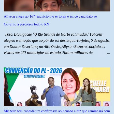
oficiais. Fábio Luís é alvo de inquérito aberto nesta quinta-feira,
30, a pedido da PF, que apura se ele utilizou a influência do pai
para defender interesses empresariais com a administração
Allyson chega ao 167º município e se torna o único candidato ao
pública. Segundo a Polícia Federal, a atuação dele contou com a
Governo a percorrer todo o RN
ajuda de Luchsinger e se concentrou no Ministério da Saúde e no
gabinete da Presidência....
Foto: Divulgação “O Rio Grande do Norte vai mudar.” Foi com
alegria e emoção que ao pôr do sol desta quarta-feira, 5 de agosto,
em Doutor Severiano, no Alto Oeste, Allyson Bezerra concluiu as
visitas aos 167 municípios do estado. Foram milhares de
quilômetros percorridos e incontáveis encontros com pessoas que
revelam a verdadeira força do Rio Grande do Norte. O candidato a
Governador Allyson Bezerra concluiu as agendas do 167 Razões RN
após visitar todas as cidades potiguares, dos pequenos municípios
aos maiores centros do estado. A caminhada começou em 29 de
março pelo município de Touros, Marco Zero da BR-101 e foi
concluída nesta quarta-feira depois de 129 dias entre a primeira e
a última visita. Os registros estão sendo publicados no perfil do
Instagram @167RazoesRN Ao longo do percurso, Allyson conheceu
Michelle tem candidatura confirmada ao Senado e diz que caminhará com
de perto as potencialidades, as belezas, a cultura e a força do povo,