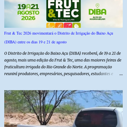
confiança de 95%. Registro no TSE: RN-09520/2026
Frut & Tec 2026 movimentará o Distrito de Irrigação do Baixo Açu
(DIBA) entre os dias 19 e 21 de agosto
O Distrito de Irrigação do Baixo Açu (DIBA) receberá, de 19 a 21 de
agosto, mais uma edição da Frut & Tec, uma das maiores feiras de
fruticultura irrigada do Rio Grande do Norte. A programação
reunirá produtores, empresários, pesquisadores, estudantes e
profissionais do agronegócio, com palestras de especialistas,
visitas técnicas a campo e uma ampla exposição de empresas,
instituições e tecnologias voltadas ao setor. Além das atividades
técnicas, a feira contará com programação cultural. No dia 20 de
agosto, o público poderá prestigiar o show de humor com Mução,
seguido de apresentação musical de Vê Barreto. A Frut & Tec
reforça a importância do Distrito de Irrigação do Baixo Açu como