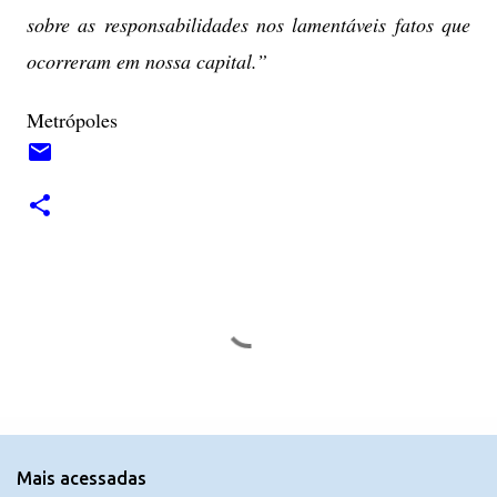
sobre as responsabilidades nos lamentáveis fatos que
ocorreram em nossa capital.”
Metrópoles
C
o
m
e
n
t
Mais acessadas