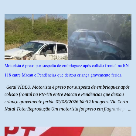
execução do hino nas escolas seja como instrumento de
fortalecimento da educação cívica, do respeito aos símbolos
nacionais e da formação da cidadania. O projeto prevê ainda que
a execução do hino nacional ocorra uma vez por semana, em dia
definido pela Secretaria Municipal de Educação do município. É
previsto também que as escolas da rede de ensino público
municipal deverão promover a discussão das letras do Hino
Nacional Brasileiro de modo a estimular os estudantes interpretar
e debater o seu conteúdo. De acordo com o vereador, a Secretaria
Motorista é preso por suspeita de embriaguez após colisão frontal na RN-
Municipal de Educação poderá expedir normas complementares
118 entre Macau e Pendências que deixou criança gravemente ferida
necessárias ao cumprimento da lei.
Geral VÍDEO: Motorista é preso por suspeita de embriaguez após
colisão frontal na RN-118 entre Macau e Pendências que deixou
criança gravemente ferida 01/08/2026 14h52 Imagens: Via Certa
Natal Foto: Reprodução Um motorista foi preso em flagrante por
suspeita de dirigir embriagado após um acidente que deixou uma
criança de 11 anos gravemente ferida na manhã deste sábado (1º),
na RN-118, entre Macau e Pendências. Segundo a Polícia Militar,