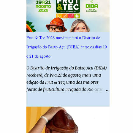
ouviu 1.500 eleitores em todas as regiões do
Rio Grande do Norte entre os dias 18 e 22 de
junho de 2026. O levantamento possui
margem de erro de 2,5 pontos percentuais e
nível de confiança de 95%. Registro no TSE:
Frut & Tec 2026 movimentará o Distrito de
RN-09520/2026
Irrigação do Baixo Açu (DIBA) entre os dias 19
e 21 de agosto
O Distrito de Irrigação do Baixo Açu (DIBA)
receberá, de 19 a 21 de agosto, mais uma
edição da Frut & Tec, uma das maiores
feiras de fruticultura irrigada do Rio Grande
do Norte. A programação reunirá
produtores, empresários, pesquisadores,
estudantes e profissionais do agronegócio,
com palestras de especialistas, visitas
técnicas a campo e uma ampla exposição de
empresas, instituições e tecnologias voltadas