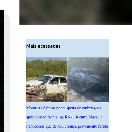
Mais acessadas
Motorista é preso por suspeita de embriaguez
após colisão frontal na RN-118 entre Macau e
Pendências que deixou criança gravemente ferida