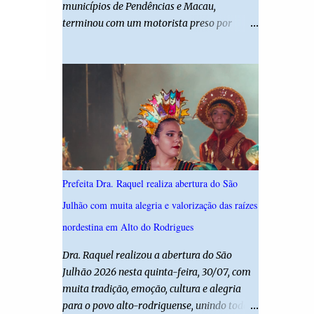
municípios de Pendências e Macau,
desta edição reforça o compromisso da
terminou com um motorista preso por
administração da Prefeita Dra. Raquel com o
suspeita de dirigir embriagado e uma
resgate e a valorização das tradições, unindo
criança de 11 anos gravemente ferida. De
grandes atrações musicais e manifestações
acordo com a Polícia Militar, o condutor
populares em uma festa segura, org...
apresentava evidentes sinais de embriaguez
no momento da ocorrência. Ele foi
encaminhado à delegacia, onde foi autuado
em flagrante. O exame pericial para
confirmar a concentração de álcool no
organismo ainda está em andamento. A
Prefeita Dra. Raquel realiza abertura do São
vítima é um menino de 11 anos, que sofreu
Julhão com muita alegria e valorização das raízes
ferimentos graves no acidente. Após os
primeiros atendimentos, ele foi entubado e
nordestina em Alto do Rodrigues
transferido pelo helicóptero Potiguar 02
Dra. Raquel realizou a abertura do São
para o Hospital Monsenhor Walfredo
Julhão 2026 nesta quinta-feira, 30/07, com
Gurgel, em Natal, onde permanece internado
muita tradição, emoção, cultura e alegria
sob cuidados médicos especializados.
para o povo alto-rodriguense, unindo todas
Segundo informações da Polícia Militar, a