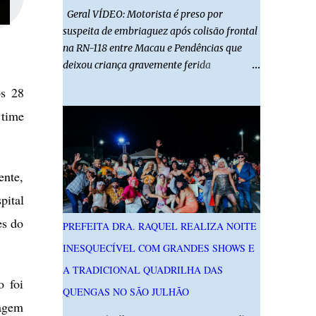
Geral VÍDEO: Motorista é preso por
suspeita de embriaguez após colisão frontal
na RN-118 entre Macau e Pendências que
deixou criança gravemente ferida
01/08/2026 14h52 Imagens: Via Certa Natal
os 28
Foto: Reprodução Um motorista foi preso
 time
em flagrante por suspeita de dirigir
embriagado após um acidente que deixou
uma criança de 11 anos gravemente ferida
na manhã deste sábado (1º), na RN-118,
ente,
entre Macau e Pendências. Segundo a Polícia
pital
Militar, dois carros que seguiam em sentidos
opostos bateram de frente. Um dos
es do
PREFEITA DRA. RAQUEL REALIZA NOITE
condutores apresentava sinais de
INESQUECÍVEL COM GRANDES SHOWS E
embriaguez, foi levado ao Hospital Regional
Tarcísio Maia, em Mossoró, e autuado em
A TRADICIONAL QUADRILHA DAS
o foi
flagrante. O exame pericial para confirmar a
QUENGAS NO SÃO JULHÃO
presença de álcool no organismo está em
agem