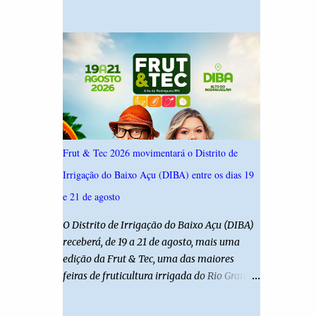
19,4%. Seguido por Allyson Bezerra com
criança é filha de um policial militar. PM
18,5%, Cadu Xavier com 10,7%. Branco/nulo
reforça alerta sobre álcool e direção Em
somaram 6,4% e outros 43,8% não
nota, a Polícia Militar manifestou
souberam responder. A pesquisa IPSsensus
solidariedade à vítima e aos familiares e
ouviu 1.500 eleitores em todas as regiões do
destacou q...
Rio Grande do Norte entre os dias 18 e 22 de
junho de 2026. O levantamento possui
margem de erro de 2,5 pontos percentuais e
nível de confiança de 95%. Registro no TSE:
Frut & Tec 2026 movimentará o Distrito de
RN-09520/2026
Irrigação do Baixo Açu (DIBA) entre os dias 19
e 21 de agosto
O Distrito de Irrigação do Baixo Açu (DIBA)
receberá, de 19 a 21 de agosto, mais uma
edição da Frut & Tec, uma das maiores
feiras de fruticultura irrigada do Rio Grande
do Norte. A programação reunirá
produtores, empresários, pesquisadores,