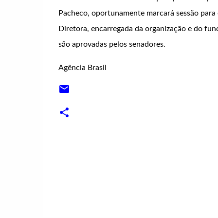
Pacheco, oportunamente marcará sessão para 
Diretora, encarregada da organização e do fun
são aprovadas pelos senadores.
Agência Brasil
C
o
m
e