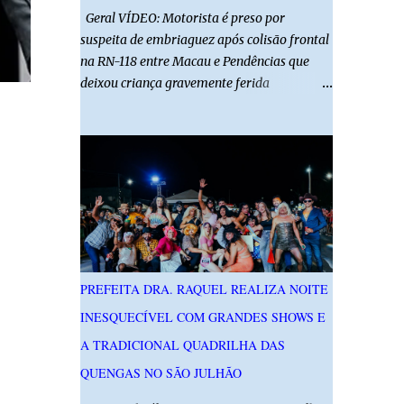
Geral VÍDEO: Motorista é preso por
suspeita de embriaguez após colisão frontal
na RN-118 entre Macau e Pendências que
deixou criança gravemente ferida
01/08/2026 14h52 Imagens: Via Certa Natal
Foto: Reprodução Um motorista foi preso
em flagrante por suspeita de dirigir
embriagado após um acidente que deixou
uma criança de 11 anos gravemente ferida
na manhã deste sábado (1º), na RN-118,
entre Macau e Pendências. Segundo a Polícia
Militar, dois carros que seguiam em sentidos
opostos bateram de frente. Um dos
PREFEITA DRA. RAQUEL REALIZA NOITE
condutores apresentava sinais de
INESQUECÍVEL COM GRANDES SHOWS E
embriaguez, foi levado ao Hospital Regional
Tarcísio Maia, em Mossoró, e autuado em
A TRADICIONAL QUADRILHA DAS
flagrante. O exame pericial para confirmar a
QUENGAS NO SÃO JULHÃO
presença de álcool no organismo está em