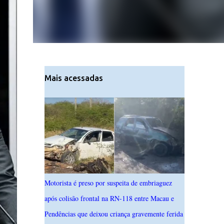
Mais acessadas
Motorista é preso por suspeita de embriaguez
após colisão frontal na RN-118 entre Macau e
Pendências que deixou criança gravemente ferida