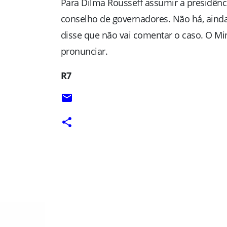
Para Dilma Rousseff assumir a presidênc
conselho de governadores. Não há, ainda,
disse que não vai comentar o caso. O Mi
pronunciar.
R7
C
o
m
e