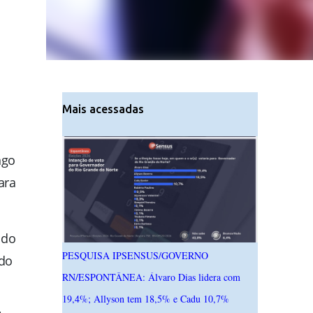
Mais acessadas
ngo
ara
 do
PESQUISA IPSENSUS/GOVERNO
do
RN/ESPONTÂNEA: Álvaro Dias lidera com
19,4%; Allyson tem 18,5% e Cadu 10,7%