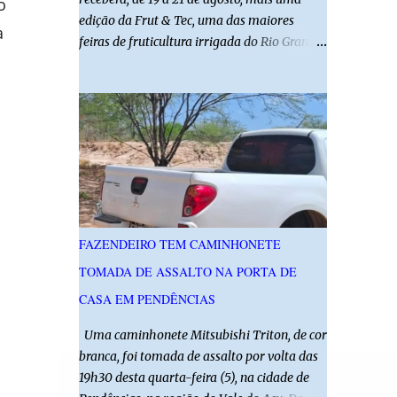
o
edição da Frut & Tec, uma das maiores
a
feiras de fruticultura irrigada do Rio Grande
do Norte. A programação reunirá
produtores, empresários, pesquisadores,
estudantes e profissionais do agronegócio,
com palestras de especialistas, visitas
técnicas a campo e uma ampla exposição de
empresas, instituições e tecnologias voltadas
ao setor. Além das atividades técnicas, a
feira contará com programação cultural. No
dia 20 de agosto, o público poderá prestigiar
FAZENDEIRO TEM CAMINHONETE
o show de humor com Mução, seguido de
TOMADA DE ASSALTO NA PORTA DE
apresentação musical de Vê Barreto. A Frut
& Tec reforça a importância do Distrito de
CASA EM PENDÊNCIAS
Irrigação do Baixo Açu como referência na
Uma caminhonete Mitsubishi Triton, de cor
fruticultura irrigada, promovendo
branca, foi tomada de assalto por volta das
conhecimento, inovação e oportunidades
19h30 desta quarta-feira (5), na cidade de
para o desenvolvimento do agronegócio