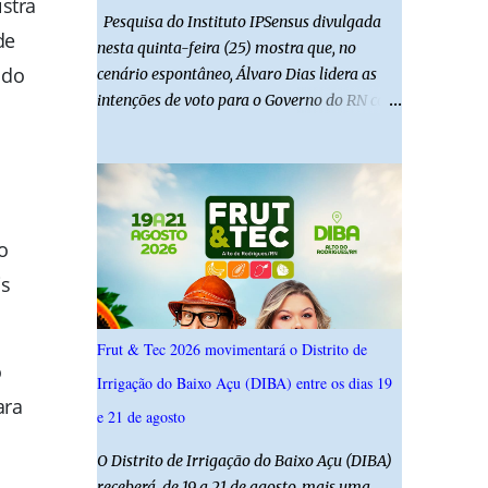
stra
Pesquisa do Instituto IPSensus divulgada
de
nesta quinta-feira (25) mostra que, no
 do
cenário espontâneo, Álvaro Dias lidera as
intenções de voto para o Governo do RN com
19,4%. Seguido por Allyson Bezerra com
18,5%, Cadu Xavier com 10,7%. Branco/nulo
somaram 6,4% e outros 43,8% não
souberam responder. A pesquisa IPSsensus
ouviu 1.500 eleitores em todas as regiões do
o
Rio Grande do Norte entre os dias 18 e 22 de
is
junho de 2026. O levantamento possui
margem de erro de 2,5 pontos percentuais e
nível de confiança de 95%. Registro no TSE:
Frut & Tec 2026 movimentará o Distrito de
RN-09520/2026
o
Irrigação do Baixo Açu (DIBA) entre os dias 19
ara
e 21 de agosto
O Distrito de Irrigação do Baixo Açu (DIBA)
receberá, de 19 a 21 de agosto, mais uma