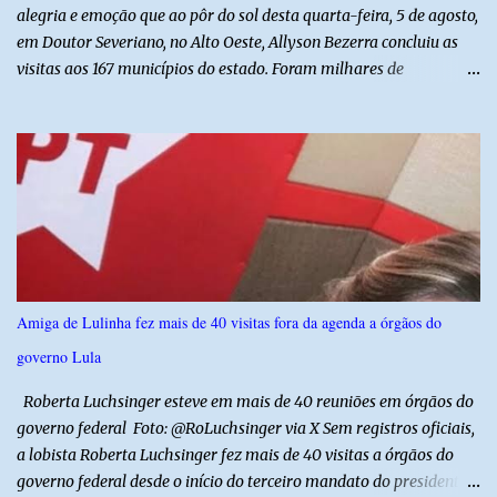
alegria e emoção que ao pôr do sol desta quarta-feira, 5 de agosto,
em Doutor Severiano, no Alto Oeste, Allyson Bezerra concluiu as
visitas aos 167 municípios do estado. Foram milhares de
quilômetros percorridos e incontáveis encontros com pessoas que
revelam a verdadeira força do Rio Grande do Norte. O candidato a
Governador Allyson Bezerra concluiu as agendas do 167 Razões RN
após visitar todas as cidades potiguares, dos pequenos municípios
aos maiores centros do estado. A caminhada começou em 29 de
março pelo município de Touros, Marco Zero da BR-101 e foi
concluída nesta quarta-feira depois de 129 dias entre a primeira e
a última visita. Os registros estão sendo publicados no perfil do
Instagram @167RazoesRN Ao longo do percurso, Allyson conheceu
Amiga de Lulinha fez mais de 40 visitas fora da agenda a órgãos do
de perto as potencialidades, as belezas, a cultura e a força do povo,
governo Lula
mas também ouviu os dramas e as necessidades enfrentadas pelas
famílias em cada região. A iniciativa pe...
Roberta Luchsinger esteve em mais de 40 reuniões em órgãos do
governo federal Foto: @RoLuchsinger via X Sem registros oficiais,
a lobista Roberta Luchsinger fez mais de 40 visitas a órgãos do
governo federal desde o início do terceiro mandato do presidente