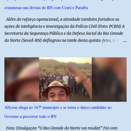
Municipal de Educação poderá expedir normas complementares
criminosas nas divisas do RN com Ceará e Paraíba
necessárias ao cumprimento da lei.
Além do reforço operacional, a atividade também fortalece as
ações de inteligência e investigação da Polícia Civil (Foto: PCRN) A
Secretaria da Segurança Pública e da Defesa Social do Rio Grande
do Norte (Sesed-RN) deflagrou na tarde desta quinta-feira, 6, mais
uma atividade da Operação P.R.O.T.E.T.O.R. (ou Operação Protetor)
– Divisas e Fronteiras, ação integrada voltada ao fortalecimento
da segurança pública para o enfrentamento de organizações
criminosas nos municípios localizados nas divisas do Rio Grande
do Norte com os estados do Ceará e da Paraíba. A mobilização,
com concentração e saída de equipes policiais, ocorreu às 16h, no
município de Baraúna, no Oeste potiguar. A operação reúne
efetivos da Polícia Militar do Rio Grande do Norte, da Polícia Civil
do Rio Grande do Norte e da Polícia Militar do Ceará, reforçando a
Allyson chega ao 167º município e se torna o único candidato ao
atuação integrada entre as forças de segurança e intensificando o
Governo a percorrer todo o RN
combate à criminalidade nas áreas de fronteira interestadual. As
ações também contemplam os...
Foto: Divulgação “O Rio Grande do Norte vai mudar.” Foi com