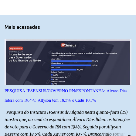
e
n
t
Mais acessadas
á
r
i
o
s
PESQUISA IPSENSUS/GOVERNO RN/ESPONTÂNEA: Álvaro Dias
lidera com 19,4%; Allyson tem 18,5% e Cadu 10,7%
Pesquisa do Instituto IPSensus divulgada nesta quinta-feira (25)
mostra que, no cenário espontâneo, Álvaro Dias lidera as intenções
de voto para o Governo do RN com 19,4%. Seguido por Allyson
Bezerra com 18,5%, Cadu Xavier com 10,7%. Branco/nulo somaram