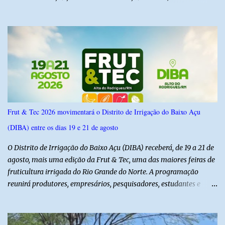
6,4% e outros 43,8% não souberam responder. A pesquisa
IPSsensus ouviu 1.500 eleitores em todas as regiões do Rio Grande
do Norte entre os dias 18 e 22 de junho de 2026. O levantamento
possui margem de erro de 2,5 pontos percentuais e nível de
confiança de 95%. Registro no TSE: RN-09520/2026
Frut & Tec 2026 movimentará o Distrito de Irrigação do Baixo Açu
(DIBA) entre os dias 19 e 21 de agosto
O Distrito de Irrigação do Baixo Açu (DIBA) receberá, de 19 a 21 de
agosto, mais uma edição da Frut & Tec, uma das maiores feiras de
fruticultura irrigada do Rio Grande do Norte. A programação
reunirá produtores, empresários, pesquisadores, estudantes e
profissionais do agronegócio, com palestras de especialistas,
visitas técnicas a campo e uma ampla exposição de empresas,
instituições e tecnologias voltadas ao setor. Além das atividades