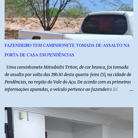
técnicas, a feira contará com programação cultural. No dia 20 de
agosto, o público poderá prestigiar o show de humor com Mução,
seguido de apresentação musical de Vê Barreto. A Frut & Tec
reforça a importância do Distrito de Irrigação do Baixo Açu como
referência na fruticultura irrigada, promovendo conhecimento,
inovação e oportunidades para o desenvolvimento do agronegócio
FAZENDEIRO TEM CAMINHONETE TOMADA DE ASSALTO NA
potiguar. @associacaodiba
PORTA DE CASA EM PENDÊNCIAS
Uma caminhonete Mitsubishi Triton, de cor branca, foi tomada
de assalto por volta das 19h30 desta quarta-feira (5), na cidade de
Pendências, na região do Vale do Açu. De acordo com as primeiras
informações apuradas, o veículo pertence ao fazendeiro Zé
Dequias. A vítima teria sido surpreendida por dois homens
armados, que chegaram ao local em uma motocicleta e
anunciaram o assalto no momento em que ela estava em frente à
residência, no Centro da cidade. Ainda conforme relatos de
testemunhas, os suspeitos utilizavam roupas semelhantes a
uniformes de empresa, o que pode ter ajudado a não despertar