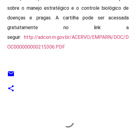
sobre o manejo estratégico e o controle biológico de
doenças e pragas. A cartilha pode ser acessada
gratuitamente no link a
seguir:
http://adcon.rn.gov.br/ACERVO/EMPARN/DOC/D
OC000000000215306.PDF
C
o
m