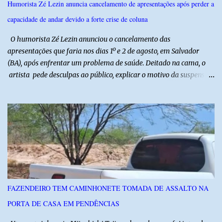
Humorista Zé Lezin anuncia cancelamento de apresentações após perder a
potiguar. @associacaodiba
capacidade de andar devido a forte crise de coluna
O humorista Zé Lezin anunciou o cancelamento das
apresentações que faria nos dias 1º e 2 de agosto, em Salvador
(BA), após enfrentar um problema de saúde. Deitado na cama, o
artista pede desculpas ao público, explicar o motivo da suspensão
dos espetáculos e agradece pela compreensão. Segundo Zé Lezin,
uma forte crise na coluna comprometeu sua mobilidade e tornou
impossível viajar e subir ao palco. O comediante contou que
precisou ser levado a um hospital depois de perder a capacidade
de andar normalmente. “Eu não estou conseguindo nem me
levantar direito da cama. É um processo muito dolorido”, relatou o
humorista. Durante o atendimento médico, o humorista foi
diagnosticado com “bico de papagaio” na região da coluna. De
acordo com ele, os laudos médicos já foram encaminhados à
FAZENDEIRO TEM CAMINHONETE TOMADA DE ASSALTO NA
equipe responsável, que acompanha o tratamento. Zé Lezin
PORTA DE CASA EM PENDÊNCIAS
afirmou ainda que está passando por um tratamento intenso, com
aplicação de injeções, terapia, repouso e uso de medicamentos. Ele