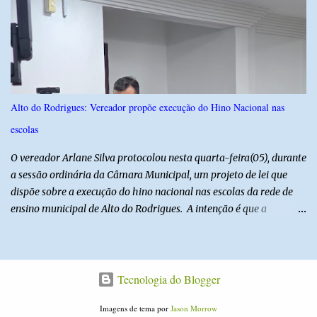
lobista esteve no Palácio do Planalto e no gabinete do ministro do
Desenvolvimento Social, Wellington Dias, acompanhada do então
sócio de Lulinha. Os encontros não foram registrados nas agendas
oficiais. Fábio Luís é alvo de inquérito aberto nesta quinta-feira,
30, a pedido da PF, que apura se ele utilizou a influência do pai
para defender interesses empresariais com a administração
Alto do Rodrigues: Vereador propõe execução do Hino Nacional nas
pública. Segundo a Polícia Federal, a atuação dele contou com a
escolas
ajuda de Luchsinger e se concentrou no Ministério da Saúde e no
gabinete da Presidência....
O vereador Arlane Silva protocolou nesta quarta-feira(05), durante
a sessão ordinária da Câmara Municipal, um projeto de lei que
dispõe sobre a execução do hino nacional nas escolas da rede de
ensino municipal de Alto do Rodrigues. A intenção é que a
execução do hino nas escolas seja como instrumento de
fortalecimento da educação cívica, do respeito aos símbolos
nacionais e da formação da cidadania. O projeto prevê ainda que
a execução do hino nacional ocorra uma vez por semana, em dia
Tecnologia do Blogger
definido pela Secretaria Municipal de Educação do município. É
Imagens de tema por
Jason Morrow
previsto também que as escolas da rede de ensino público