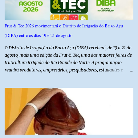
Frut & Tec 2026 movimentará o Distrito de Irrigação do Baixo Açu
(DIBA) entre os dias 19 e 21 de agosto
O Distrito de Irrigação do Baixo Açu (DIBA) receberá, de 19 a 21 de
agosto, mais uma edição da Frut & Tec, uma das maiores feiras de
fruticultura irrigada do Rio Grande do Norte. A programação
reunirá produtores, empresários, pesquisadores, estudantes e
profissionais do agronegócio, com palestras de especialistas,
visitas técnicas a campo e uma ampla exposição de empresas,
instituições e tecnologias voltadas ao setor. Além das atividades
técnicas, a feira contará com programação cultural. No dia 20 de
agosto, o público poderá prestigiar o show de humor com Mução,
seguido de apresentação musical de Vê Barreto. A Frut & Tec
reforça a importância do Distrito de Irrigação do Baixo Açu como
referência na fruticultura irrigada, promovendo conhecimento,
inovação e oportunidades para o desenvolvimento do agronegócio