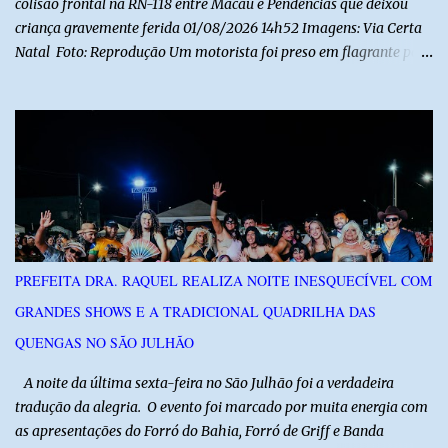
colisão frontal na RN-118 entre Macau e Pendências que deixou
criança gravemente ferida 01/08/2026 14h52 Imagens: Via Certa
Natal Foto: Reprodução Um motorista foi preso em flagrante por
suspeita de dirigir embriagado após um acidente que deixou uma
criança de 11 anos gravemente ferida na manhã deste sábado (1º),
na RN-118, entre Macau e Pendências. Segundo a Polícia Militar,
dois carros que seguiam em sentidos opostos bateram de frente.
Um dos condutores apresentava sinais de embriaguez, foi levado
ao Hospital Regional Tarcísio Maia, em Mossoró, e autuado em
flagrante. O exame pericial para confirmar a presença de álcool no
organismo está em andamento. No outro veículo estavam
funcionários da Caern que seguiam para uma partida de futebol. O
PREFEITA DRA. RAQUEL REALIZA NOITE INESQUECÍVEL COM
motorista e uma mulher sofreram ferimentos leves. A criança, que
GRANDES SHOWS E A TRADICIONAL QUADRILHA DAS
estava no carro com o grupo, ficou gravemente ferida, precisou ser
entubada e foi transferida de helicóptero...
QUENGAS NO SÃO JULHÃO
​ A noite da última sexta-feira no São Julhão foi a verdadeira
tradução da alegria. O evento foi marcado por muita energia com
as apresentações do Forró do Bahia, Forró de Griff e Banda