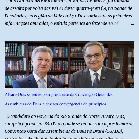
Uma caminhonete Mitsubishi Triton, de cor branca, foi tomada
revelou ...
de assalto por volta das 19h30 desta quarta-feira (5), na cidade de
Pendências, na região do Vale do Açu. De acordo com as primeiras
informações apuradas, o veículo pertence ao fazendeiro Zé
Dequias. A vítima teria sido surpreendida por dois homens
armados, que chegaram ao local em uma motocicleta e
anunciaram o assalto no momento em que ela estava em frente à
residência, no Centro da cidade. Ainda conforme relatos de
testemunhas, os suspeitos utilizavam roupas semelhantes a
uniformes de empresa, o que pode ter ajudado a não despertar
suspeitas antes da abordagem. Após a ação criminosa, a dupla
fugiu levando a caminhonete em direção ainda desconhecida. A
Polícia Militar foi acionada logo após o crime e realiza diligências
Álvaro Dias se reúne com presidente da Convenção Geral das
na região na tentativa de localizar o veículo e identificar os
Assembleias de Deus e destaca convergência de princípios
autores do assalto. Qualquer informação que possa ajudar na
localização da caminhonete ou na identificação dos suspeitos pode
O candidato ao Governo do Rio Grande do Norte, Álvaro Dias,
ser repassad...
cumpriu agenda em São Paulo, onde se reuniu com o presidente da
Convenção Geral das Assembleias de Deus no Brasil (CGADB),
pastor José Wellington Júnior. Segundo informações divulgadas