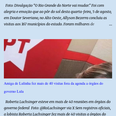
ações também contemplam os...
Foto: Divulgação “O Rio Grande do Norte vai mudar.” Foi com
alegria e emoção que ao pôr do sol desta quarta-feira, 5 de agosto,
em Doutor Severiano, no Alto Oeste, Allyson Bezerra concluiu as
visitas aos 167 municípios do estado. Foram milhares de
quilômetros percorridos e incontáveis encontros com pessoas que
revelam a verdadeira força do Rio Grande do Norte. O candidato a
Governador Allyson Bezerra concluiu as agendas do 167 Razões RN
após visitar todas as cidades potiguares, dos pequenos municípios
aos maiores centros do estado. A caminhada começou em 29 de
março pelo município de Touros, Marco Zero da BR-101 e foi
concluída nesta quarta-feira depois de 129 dias entre a primeira e
a última visita. Os registros estão sendo publicados no perfil do
Instagram @167RazoesRN Ao longo do percurso, Allyson conheceu
Amiga de Lulinha fez mais de 40 visitas fora da agenda a órgãos do
de perto as potencialidades, as belezas, a cultura e a força do povo,
governo Lula
mas também ouviu os dramas e as necessidades enfrentadas pelas
famílias em cada região. A iniciativa pe...
Roberta Luchsinger esteve em mais de 40 reuniões em órgãos do
governo federal Foto: @RoLuchsinger via X Sem registros oficiais,
a lobista Roberta Luchsinger fez mais de 40 visitas a órgãos do