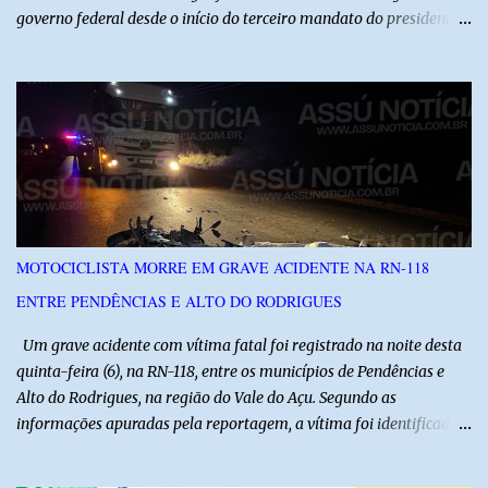
governo federal desde o início do terceiro mandato do presidente
Luiz Inácio Lula da Silva, em janeiro de 2023. Por lei, reuniões com
autoridades precisam ser informadas nas agendas dos agentes
públicos que participam dos encontros. Em duas oportunidades, a
lobista esteve no Palácio do Planalto e no gabinete do ministro do
Desenvolvimento Social, Wellington Dias, acompanhada do então
sócio de Lulinha. Os encontros não foram registrados nas agendas
oficiais. Fábio Luís é alvo de inquérito aberto nesta quinta-feira,
30, a pedido da PF, que apura se ele utilizou a influência do pai
para defender interesses empresariais com a administração
MOTOCICLISTA MORRE EM GRAVE ACIDENTE NA RN-118
pública. Segundo a Polícia Federal, a atuação dele contou com a
ENTRE PENDÊNCIAS E ALTO DO RODRIGUES
ajuda de Luchsinger e se concentrou no Ministério da Saúde e no
gabinete da Presidência....
Um grave acidente com vítima fatal foi registrado na noite desta
quinta-feira (6), na RN-118, entre os municípios de Pendências e
Alto do Rodrigues, na região do Vale do Açu. Segundo as
informações apuradas pela reportagem, a vítima foi identificada
como Jailson Silva, natural de Macau. Ele conduzia uma
motocicleta e seguia em direção ao seu município de origem