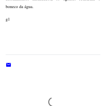
boneco da água.
g1
C
o