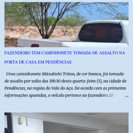
instituições e tecnologias voltadas ao setor. Além das atividades
técnicas, a feira contará com programação cultural. No dia 20 de
agosto, o público poderá prestigiar o show de humor com Mução,
seguido de apresentação musical de Vê Barreto. A Frut & Tec
reforça a importância do Distrito de Irrigação do Baixo Açu como
referência na fruticultura irrigada, promovendo conhecimento,
inovação e oportunidades para o desenvolvimento do agronegócio
FAZENDEIRO TEM CAMINHONETE TOMADA DE ASSALTO NA
potiguar. @associacaodiba
PORTA DE CASA EM PENDÊNCIAS
Uma caminhonete Mitsubishi Triton, de cor branca, foi tomada
de assalto por volta das 19h30 desta quarta-feira (5), na cidade de
Pendências, na região do Vale do Açu. De acordo com as primeiras
informações apuradas, o veículo pertence ao fazendeiro Zé
Dequias. A vítima teria sido surpreendida por dois homens
armados, que chegaram ao local em uma motocicleta e
anunciaram o assalto no momento em que ela estava em frente à
residência, no Centro da cidade. Ainda conforme relatos de
testemunhas, os suspeitos utilizavam roupas semelhantes a