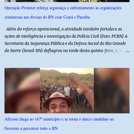
e debater o seu conteúdo. De acordo com o vereador, a Secretaria
Operação Protetor reforça segurança e enfrentamento às organizações
Municipal de Educação poderá expedir normas complementares
criminosas nas divisas do RN com Ceará e Paraíba
necessárias ao cumprimento da lei.
Além do reforço operacional, a atividade também fortalece as
ações de inteligência e investigação da Polícia Civil (Foto: PCRN) A
Secretaria da Segurança Pública e da Defesa Social do Rio Grande
do Norte (Sesed-RN) deflagrou na tarde desta quinta-feira, 6, mais
uma atividade da Operação P.R.O.T.E.T.O.R. (ou Operação Protetor)
– Divisas e Fronteiras, ação integrada voltada ao fortalecimento
da segurança pública para o enfrentamento de organizações
criminosas nos municípios localizados nas divisas do Rio Grande
do Norte com os estados do Ceará e da Paraíba. A mobilização,
com concentração e saída de equipes policiais, ocorreu às 16h, no
município de Baraúna, no Oeste potiguar. A operação reúne
efetivos da Polícia Militar do Rio Grande do Norte, da Polícia Civil
do Rio Grande do Norte e da Polícia Militar do Ceará, reforçando a
Allyson chega ao 167º município e se torna o único candidato ao
atuação integrada entre as forças de segurança e intensificando o
Governo a percorrer todo o RN
combate à criminalidade nas áreas de fronteira interestadual. As