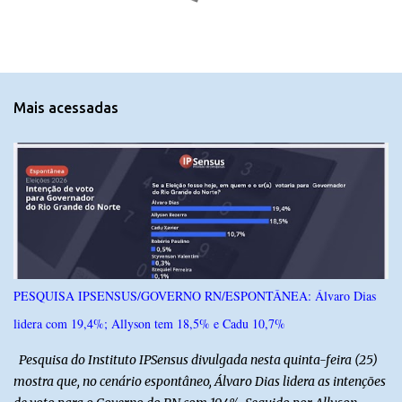
m
e
n
t
Mais acessadas
á
r
i
o
s
PESQUISA IPSENSUS/GOVERNO RN/ESPONTÂNEA: Álvaro Dias
lidera com 19,4%; Allyson tem 18,5% e Cadu 10,7%
Pesquisa do Instituto IPSensus divulgada nesta quinta-feira (25)
mostra que, no cenário espontâneo, Álvaro Dias lidera as intenções