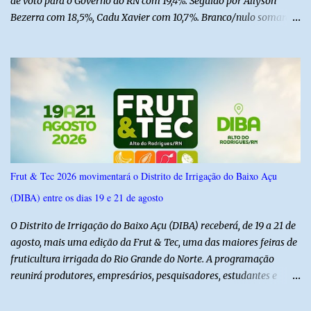
de voto para o Governo do RN com 19,4%. Seguido por Allyson
Bezerra com 18,5%, Cadu Xavier com 10,7%. Branco/nulo somaram
6,4% e outros 43,8% não souberam responder. A pesquisa
IPSsensus ouviu 1.500 eleitores em todas as regiões do Rio Grande
do Norte entre os dias 18 e 22 de junho de 2026. O levantamento
possui margem de erro de 2,5 pontos percentuais e nível de
confiança de 95%. Registro no TSE: RN-09520/2026
Frut & Tec 2026 movimentará o Distrito de Irrigação do Baixo Açu
(DIBA) entre os dias 19 e 21 de agosto
O Distrito de Irrigação do Baixo Açu (DIBA) receberá, de 19 a 21 de
agosto, mais uma edição da Frut & Tec, uma das maiores feiras de
fruticultura irrigada do Rio Grande do Norte. A programação
reunirá produtores, empresários, pesquisadores, estudantes e
profissionais do agronegócio, com palestras de especialistas,
visitas técnicas a campo e uma ampla exposição de empresas,