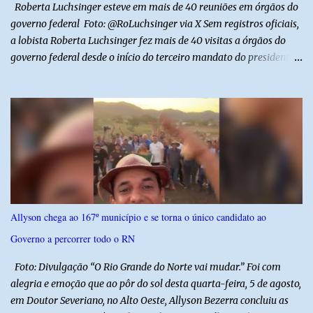
Roberta Luchsinger esteve em mais de 40 reuniões em órgãos do
governo federal Foto: @RoLuchsinger via X Sem registros oficiais,
a lobista Roberta Luchsinger fez mais de 40 visitas a órgãos do
governo federal desde o início do terceiro mandato do presidente
Luiz Inácio Lula da Silva, em janeiro de 2023. Por lei, reuniões com
autoridades precisam ser informadas nas agendas dos agentes
públicos que participam dos encontros. Em duas oportunidades, a
lobista esteve no Palácio do Planalto e no gabinete do ministro do
Desenvolvimento Social, Wellington Dias, acompanhada do então
sócio de Lulinha. Os encontros não foram registrados nas agendas
oficiais. Fábio Luís é alvo de inquérito aberto nesta quinta-feira,
30, a pedido da PF, que apura se ele utilizou a influência do pai
para defender interesses empresariais com a administração
Allyson chega ao 167º município e se torna o único candidato ao
pública. Segundo a Polícia Federal, a atuação dele contou com a
Governo a percorrer todo o RN
ajuda de Luchsinger e se concentrou no Ministério da Saúde e no
gabinete da Presidência....
Foto: Divulgação “O Rio Grande do Norte vai mudar.” Foi com
alegria e emoção que ao pôr do sol desta quarta-feira, 5 de agosto,
em Doutor Severiano, no Alto Oeste, Allyson Bezerra concluiu as