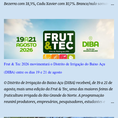
Bezerra com 18,5%, Cadu Xavier com 10,7%. Branco/nulo somaram
6,4% e outros 43,8% não souberam responder. A pesquisa
IPSsensus ouviu 1.500 eleitores em todas as regiões do Rio Grande
do Norte entre os dias 18 e 22 de junho de 2026. O levantamento
possui margem de erro de 2,5 pontos percentuais e nível de
confiança de 95%. Registro no TSE: RN-09520/2026
Frut & Tec 2026 movimentará o Distrito de Irrigação do Baixo Açu
(DIBA) entre os dias 19 e 21 de agosto
O Distrito de Irrigação do Baixo Açu (DIBA) receberá, de 19 a 21 de
agosto, mais uma edição da Frut & Tec, uma das maiores feiras de
fruticultura irrigada do Rio Grande do Norte. A programação
reunirá produtores, empresários, pesquisadores, estudantes e
profissionais do agronegócio, com palestras de especialistas,
visitas técnicas a campo e uma ampla exposição de empresas,