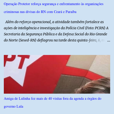
e debater o seu conteúdo. De acordo com o vereador, a Secretaria
Operação Protetor reforça segurança e enfrentamento às organizações
Municipal de Educação poderá expedir normas complementares
criminosas nas divisas do RN com Ceará e Paraíba
necessárias ao cumprimento da lei.
Além do reforço operacional, a atividade também fortalece as
ações de inteligência e investigação da Polícia Civil (Foto: PCRN) A
Secretaria da Segurança Pública e da Defesa Social do Rio Grande
do Norte (Sesed-RN) deflagrou na tarde desta quinta-feira, 6, mais
uma atividade da Operação P.R.O.T.E.T.O.R. (ou Operação Protetor)
– Divisas e Fronteiras, ação integrada voltada ao fortalecimento
da segurança pública para o enfrentamento de organizações
criminosas nos municípios localizados nas divisas do Rio Grande
do Norte com os estados do Ceará e da Paraíba. A mobilização,
com concentração e saída de equipes policiais, ocorreu às 16h, no
município de Baraúna, no Oeste potiguar. A operação reúne
efetivos da Polícia Militar do Rio Grande do Norte, da Polícia Civil
do Rio Grande do Norte e da Polícia Militar do Ceará, reforçando a
Amiga de Lulinha fez mais de 40 visitas fora da agenda a órgãos do
atuação integrada entre as forças de segurança e intensificando o
governo Lula
combate à criminalidade nas áreas de fronteira interestadual. As
ações também contemplam os...