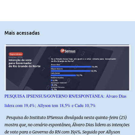
m
e
n
t
Mais acessadas
á
r
i
o
s
PESQUISA IPSENSUS/GOVERNO RN/ESPONTÂNEA: Álvaro Dias
lidera com 19,4%; Allyson tem 18,5% e Cadu 10,7%
Pesquisa do Instituto IPSensus divulgada nesta quinta-feira (25)
mostra que, no cenário espontâneo, Álvaro Dias lidera as intenções
de voto para o Governo do RN com 19,4%. Seguido por Allyson