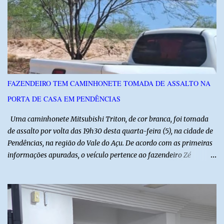
instituições e tecnologias voltadas ao setor. Além das atividades
técnicas, a feira contará com programação cultural. No dia 20 de
agosto, o público poderá prestigiar o show de humor com Mução,
seguido de apresentação musical de Vê Barreto. A Frut & Tec
reforça a importância do Distrito de Irrigação do Baixo Açu como
referência na fruticultura irrigada, promovendo conhecimento,
inovação e oportunidades para o desenvolvimento do agronegócio
FAZENDEIRO TEM CAMINHONETE TOMADA DE ASSALTO NA
potiguar. @associacaodiba
PORTA DE CASA EM PENDÊNCIAS
Uma caminhonete Mitsubishi Triton, de cor branca, foi tomada
de assalto por volta das 19h30 desta quarta-feira (5), na cidade de
Pendências, na região do Vale do Açu. De acordo com as primeiras
informações apuradas, o veículo pertence ao fazendeiro Zé
Dequias. A vítima teria sido surpreendida por dois homens
armados, que chegaram ao local em uma motocicleta e
anunciaram o assalto no momento em que ela estava em frente à
residência, no Centro da cidade. Ainda conforme relatos de
testemunhas, os suspeitos utilizavam roupas semelhantes a