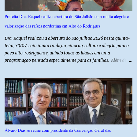
Monsenhor Walfredo Gurgel, em Natal, onde permanece internado
sob cuidados médicos especializados. Segundo informações da
Prefeita Dra. Raquel realiza abertura do São Julhão com muita alegria e
Polícia Militar, a criança é filha de um policial militar. PM reforça
valorização das raízes nordestina em Alto do Rodrigues
alerta sobre álcool e direção Em nota, a Polícia Militar manifestou
solidariedade à vítima e aos familiares e destacou q...
Dra. Raquel realizou a abertura do São Julhão 2026 nesta quinta-
feira, 30/07, com muita tradição, emoção, cultura e alegria para o
povo alto-rodriguense, unindo todas as idades em uma
programação pensada especialmente para as famílias. Além de
proporcionar lazer de qualidade, a ação promovida pela Prefeita
fortalece a economia do município e valoriza os talentos locais,
mostrando o cuidado com o desenvolvimento do alto-rodriguense.
A primeira noite foi marcada por apresentações que
emocionaram o público, contando com as quadrilhas das escolas
municipais Félix Antônio e Walfredo Gurgel, o ritmo contagiante
dos Cangaceiros do Nordeste, a alegria do grupo da Melhor Idade
e o belíssimo espetáculo "Mulheres do Cangaço: o Fiar da
Resistência", do Alto em Cena. Para fechar a noite com muitas
Álvaro Dias se reúne com presidente da Convenção Geral das
gargalhadas e descontração, o humorista Titela do Ceará garantiu