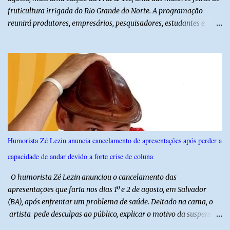
fruticultura irrigada do Rio Grande do Norte. A programação
reunirá produtores, empresários, pesquisadores, estudantes e
profissionais do agronegócio, com palestras de especialistas,
visitas técnicas a campo e uma ampla exposição de empresas,
instituições e tecnologias voltadas ao setor. Além das atividades
técnicas, a feira contará com programação cultural. No dia 20 de
agosto, o público poderá prestigiar o show de humor com Mução,
seguido de apresentação musical de Vê Barreto. A Frut & Tec
reforça a importância do Distrito de Irrigação do Baixo Açu como
referência na fruticultura irrigada, promovendo conhecimento,
inovação e oportunidades para o desenvolvimento do agronegócio
Humorista Zé Lezin anuncia cancelamento de apresentações após perder a
potiguar. @associacaodiba
capacidade de andar devido a forte crise de coluna
O humorista Zé Lezin anunciou o cancelamento das
apresentações que faria nos dias 1º e 2 de agosto, em Salvador
(BA), após enfrentar um problema de saúde. Deitado na cama, o
artista pede desculpas ao público, explicar o motivo da suspensão
dos espetáculos e agradece pela compreensão. Segundo Zé Lezin,