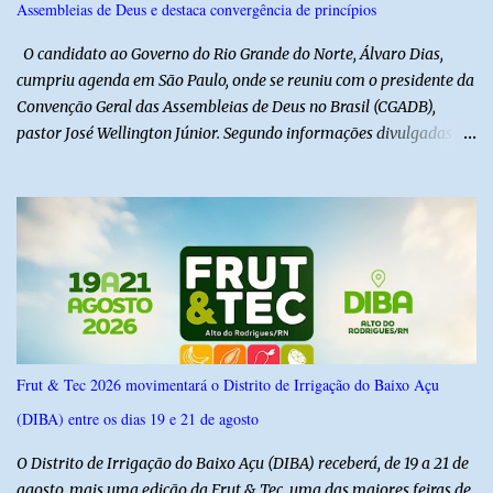
Assembleias de Deus e destaca convergência de princípios
a alegria de todos. E o melhor de tudo é que a festa continua com
mais dois dias de muita animação, reafirmando o sucesso ...
O candidato ao Governo do Rio Grande do Norte, Álvaro Dias,
cumpriu agenda em São Paulo, onde se reuniu com o presidente da
Convenção Geral das Assembleias de Deus no Brasil (CGADB),
pastor José Wellington Júnior. Segundo informações divulgadas
pela campanha, o encontro foi marcado por uma conversa sobre
princípios cristãos, valores familiares e os desafios do cenário
político nacional e estadual. De acordo com a campanha de Álvaro
Dias, o pastor José Wellington Júnior manifestou apoio à
candidatura e ressaltou a importância da participação dos cristãos
no processo democrático, defendendo a valorização de princípios
como a defesa da família, o combate à corrupção, o
enfrentamento às drogas e a proteção da vida. Ainda segundo a
campanha, o líder religioso afirmou que levará sua orientação às
Frut & Tec 2026 movimentará o Distrito de Irrigação do Baixo Açu
lideranças da Assembleia de Deus no Rio Grande do Norte. A
(DIBA) entre os dias 19 e 21 de agosto
Assembleia de Deus possui uma das maiores estruturas religiosas
do estado, com cerca de 1.600 igrejas distribuídas pelos municípios
O Distrito de Irrigação do Baixo Açu (DIBA) receberá, de 19 a 21 de
p...
agosto, mais uma edição da Frut & Tec, uma das maiores feiras de