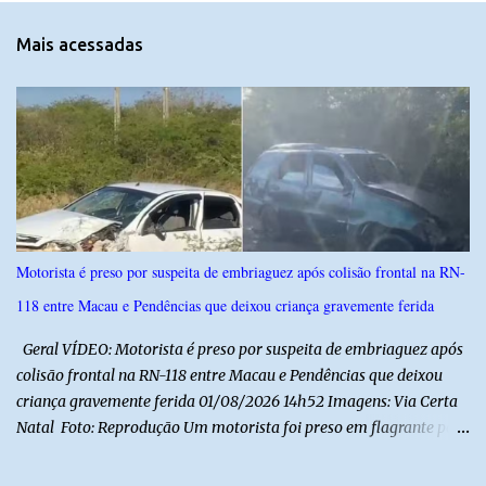
n
t
Mais acessadas
á
r
i
o
s
Motorista é preso por suspeita de embriaguez após colisão frontal na RN-
118 entre Macau e Pendências que deixou criança gravemente ferida
Geral VÍDEO: Motorista é preso por suspeita de embriaguez após
colisão frontal na RN-118 entre Macau e Pendências que deixou
criança gravemente ferida 01/08/2026 14h52 Imagens: Via Certa
Natal Foto: Reprodução Um motorista foi preso em flagrante por
suspeita de dirigir embriagado após um acidente que deixou uma
criança de 11 anos gravemente ferida na manhã deste sábado (1º),