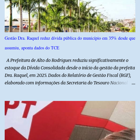
confiança de 95%. Registro no TSE: RN-09520/2026
Gestão Dra. Raquel reduz dívida pública do município em 35% desde que
assumiu, aponta dados do TCE
A Prefeitura de Alto do Rodrigues reduziu significativamente o
estoque da Dívida Consolidada desde o início da gestão da prefeita
Dra. Raquel, em 2025. Dados do Relatório de Gestão Fiscal (RGF),
elaborado com informações da Secretaria do Tesouro Nacional
(STN), mostram que o município iniciou a atual administração com
uma dívida de R$ 18.940.935,88, registrada no encerramento de
2024. Ao final de 2025, esse passivo já havia caído para R$
13.239.208,81. No primeiro semestre de 2026, o valor voltou a
recuar, chegando a R$ 12.357.336,09. Na comparação entre o
encerramento da gestão anterior e o primeiro semestre de 2026, a
redução foi de R$ 6.583.599,79, equivalente a aproximadamente