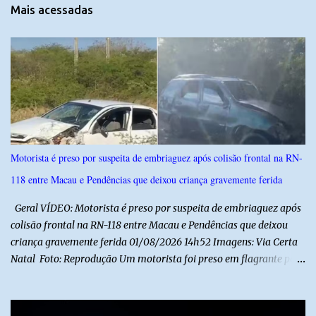
t
Mais acessadas
á
r
i
o
s
Motorista é preso por suspeita de embriaguez após colisão frontal na RN-
118 entre Macau e Pendências que deixou criança gravemente ferida
Geral VÍDEO: Motorista é preso por suspeita de embriaguez após
colisão frontal na RN-118 entre Macau e Pendências que deixou
criança gravemente ferida 01/08/2026 14h52 Imagens: Via Certa
Natal Foto: Reprodução Um motorista foi preso em flagrante por
suspeita de dirigir embriagado após um acidente que deixou uma
criança de 11 anos gravemente ferida na manhã deste sábado (1º),
na RN-118, entre Macau e Pendências. Segundo a Polícia Militar,