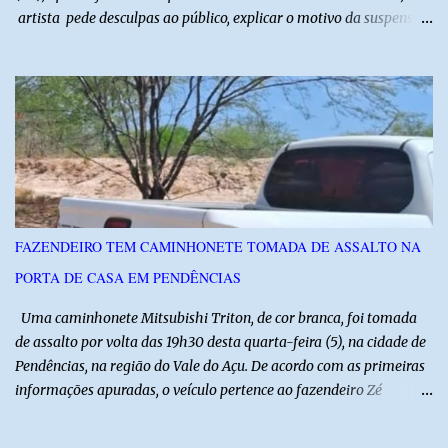
artista pede desculpas ao público, explicar o motivo da suspensão
dos espetáculos e agradece pela compreensão. Segundo Zé Lezin,
uma forte crise na coluna comprometeu sua mobilidade e tornou
impossível viajar e subir ao palco. O comediante contou que
precisou ser levado a um hospital depois de perder a capacidade
de andar normalmente. “Eu não estou conseguindo nem me
levantar direito da cama. É um processo muito dolorido”, relatou o
humorista. Durante o atendimento médico, o humorista foi
diagnosticado com “bico de papagaio” na região da coluna. De
acordo com ele, os laudos médicos já foram encaminhados à
FAZENDEIRO TEM CAMINHONETE TOMADA DE ASSALTO NA
equipe responsável, que acompanha o tratamento. Zé Lezin
PORTA DE CASA EM PENDÊNCIAS
afirmou ainda que está passando por um tratamento intenso, com
aplicação de injeções, terapia, repouso e uso de medicamentos. Ele
Uma caminhonete Mitsubishi Triton, de cor branca, foi tomada
revelou ...
de assalto por volta das 19h30 desta quarta-feira (5), na cidade de
Pendências, na região do Vale do Açu. De acordo com as primeiras
informações apuradas, o veículo pertence ao fazendeiro Zé
Dequias. A vítima teria sido surpreendida por dois homens
armados, que chegaram ao local em uma motocicleta e