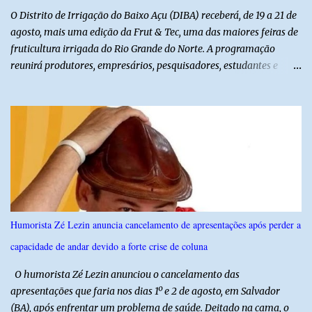
O Distrito de Irrigação do Baixo Açu (DIBA) receberá, de 19 a 21 de
agosto, mais uma edição da Frut & Tec, uma das maiores feiras de
fruticultura irrigada do Rio Grande do Norte. A programação
reunirá produtores, empresários, pesquisadores, estudantes e
profissionais do agronegócio, com palestras de especialistas,
visitas técnicas a campo e uma ampla exposição de empresas,
instituições e tecnologias voltadas ao setor. Além das atividades
técnicas, a feira contará com programação cultural. No dia 20 de
agosto, o público poderá prestigiar o show de humor com Mução,
seguido de apresentação musical de Vê Barreto. A Frut & Tec
reforça a importância do Distrito de Irrigação do Baixo Açu como
referência na fruticultura irrigada, promovendo conhecimento,
inovação e oportunidades para o desenvolvimento do agronegócio
Humorista Zé Lezin anuncia cancelamento de apresentações após perder a
potiguar. @associacaodiba
capacidade de andar devido a forte crise de coluna
O humorista Zé Lezin anunciou o cancelamento das
apresentações que faria nos dias 1º e 2 de agosto, em Salvador
(BA), após enfrentar um problema de saúde. Deitado na cama, o