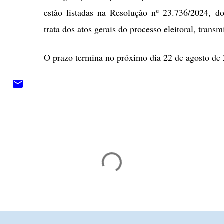
estão listadas na Resolução nº 23.736/2024, do
trata dos atos gerais do processo eleitoral, tran
O prazo termina no próximo dia 22 de agosto de
C
o
m
e
n