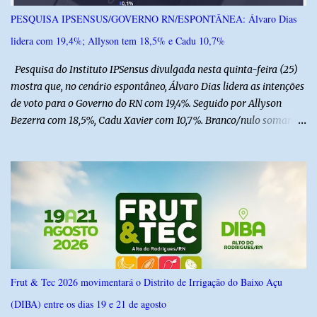
sob cuidados médicos especializados. Segundo informações da
PESQUISA IPSENSUS/GOVERNO RN/ESPONTÂNEA: Álvaro Dias
Polícia Militar, a criança é filha de um policial militar. PM reforça
lidera com 19,4%; Allyson tem 18,5% e Cadu 10,7%
alerta sobre álcool e direção Em nota, a Polícia Militar manifestou
solidariedade à vítima e aos familiares e destacou q...
Pesquisa do Instituto IPSensus divulgada nesta quinta-feira (25)
mostra que, no cenário espontâneo, Álvaro Dias lidera as intenções
de voto para o Governo do RN com 19,4%. Seguido por Allyson
Bezerra com 18,5%, Cadu Xavier com 10,7%. Branco/nulo somaram
6,4% e outros 43,8% não souberam responder. A pesquisa
IPSsensus ouviu 1.500 eleitores em todas as regiões do Rio Grande
do Norte entre os dias 18 e 22 de junho de 2026. O levantamento
possui margem de erro de 2,5 pontos percentuais e nível de
confiança de 95%. Registro no TSE: RN-09520/2026
Frut & Tec 2026 movimentará o Distrito de Irrigação do Baixo Açu
(DIBA) entre os dias 19 e 21 de agosto