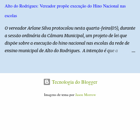
para defender interesses empresariais com a administração
Alto do Rodrigues: Vereador propõe execução do Hino Nacional nas
pública. Segundo a Polícia Federal, a atuação dele contou com a
escolas
ajuda de Luchsinger e se concentrou no Ministério da Saúde e no
gabinete da Presidência....
O vereador Arlane Silva protocolou nesta quarta-feira(05), durante
a sessão ordinária da Câmara Municipal, um projeto de lei que
dispõe sobre a execução do hino nacional nas escolas da rede de
ensino municipal de Alto do Rodrigues. A intenção é que a
execução do hino nas escolas seja como instrumento de
fortalecimento da educação cívica, do respeito aos símbolos
nacionais e da formação da cidadania. O projeto prevê ainda que
a execução do hino nacional ocorra uma vez por semana, em dia
Tecnologia do Blogger
definido pela Secretaria Municipal de Educação do município. É
Imagens de tema por
Jason Morrow
previsto também que as escolas da rede de ensino público
municipal deverão promover a discussão das letras do Hino
Nacional Brasileiro de modo a estimular os estudantes interpretar
e debater o seu conteúdo. De acordo com o vereador, a Secretaria
Municipal de Educação poderá expedir normas complementares
necessárias ao cumprimento da lei.