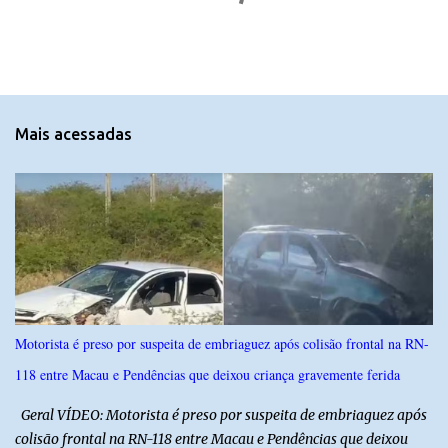
o
m
e
n
t
Mais acessadas
á
r
i
o
s
Motorista é preso por suspeita de embriaguez após colisão frontal na RN-
118 entre Macau e Pendências que deixou criança gravemente ferida
Geral VÍDEO: Motorista é preso por suspeita de embriaguez após
colisão frontal na RN-118 entre Macau e Pendências que deixou