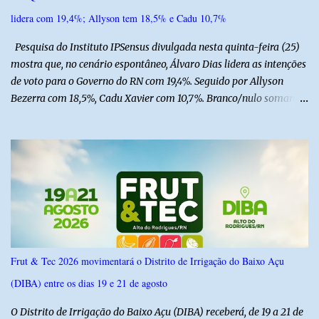
lideranças da Assembleia de Deus no Rio Grande do Norte. A
lidera com 19,4%; Allyson tem 18,5% e Cadu 10,7%
Assembleia de Deus possui uma das maiores estruturas religiosas
do estado, com cerca de 1.600 igrejas distribuídas pelos municípios
Pesquisa do Instituto IPSensus divulgada nesta quinta-feira (25)
p...
mostra que, no cenário espontâneo, Álvaro Dias lidera as intenções
de voto para o Governo do RN com 19,4%. Seguido por Allyson
Bezerra com 18,5%, Cadu Xavier com 10,7%. Branco/nulo somaram
6,4% e outros 43,8% não souberam responder. A pesquisa
IPSsensus ouviu 1.500 eleitores em todas as regiões do Rio Grande
do Norte entre os dias 18 e 22 de junho de 2026. O levantamento
possui margem de erro de 2,5 pontos percentuais e nível de
confiança de 95%. Registro no TSE: RN-09520/2026
Frut & Tec 2026 movimentará o Distrito de Irrigação do Baixo Açu
(DIBA) entre os dias 19 e 21 de agosto
O Distrito de Irrigação do Baixo Açu (DIBA) receberá, de 19 a 21 de