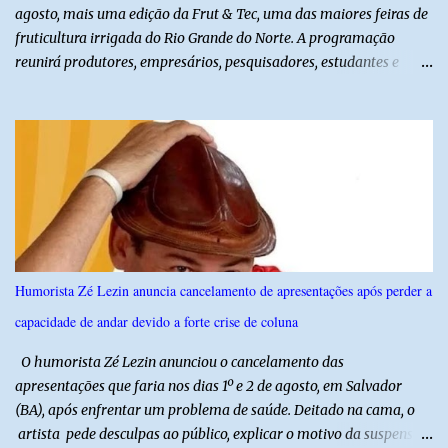
agosto, mais uma edição da Frut & Tec, uma das maiores feiras de
fruticultura irrigada do Rio Grande do Norte. A programação
reunirá produtores, empresários, pesquisadores, estudantes e
profissionais do agronegócio, com palestras de especialistas,
visitas técnicas a campo e uma ampla exposição de empresas,
instituições e tecnologias voltadas ao setor. Além das atividades
técnicas, a feira contará com programação cultural. No dia 20 de
agosto, o público poderá prestigiar o show de humor com Mução,
seguido de apresentação musical de Vê Barreto. A Frut & Tec
reforça a importância do Distrito de Irrigação do Baixo Açu como
referência na fruticultura irrigada, promovendo conhecimento,
inovação e oportunidades para o desenvolvimento do agronegócio
Humorista Zé Lezin anuncia cancelamento de apresentações após perder a
potiguar. @associacaodiba
capacidade de andar devido a forte crise de coluna
O humorista Zé Lezin anunciou o cancelamento das
apresentações que faria nos dias 1º e 2 de agosto, em Salvador
(BA), após enfrentar um problema de saúde. Deitado na cama, o
artista pede desculpas ao público, explicar o motivo da suspensão