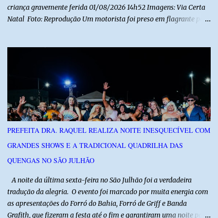
criança gravemente ferida 01/08/2026 14h52 Imagens: Via Certa
Natal Foto: Reprodução Um motorista foi preso em flagrante por
suspeita de dirigir embriagado após um acidente que deixou uma
criança de 11 anos gravemente ferida na manhã deste sábado (1º),
na RN-118, entre Macau e Pendências. Segundo a Polícia Militar,
dois carros que seguiam em sentidos opostos bateram de frente.
Um dos condutores apresentava sinais de embriaguez, foi levado
ao Hospital Regional Tarcísio Maia, em Mossoró, e autuado em
flagrante. O exame pericial para confirmar a presença de álcool no
organismo está em andamento. No outro veículo estavam
funcionários da Caern que seguiam para uma partida de futebol. O
PREFEITA DRA. RAQUEL REALIZA NOITE INESQUECÍVEL COM
motorista e uma mulher sofreram ferimentos leves. A criança, que
GRANDES SHOWS E A TRADICIONAL QUADRILHA DAS
estava no carro com o grupo, ficou gravemente ferida, precisou ser
entubada e foi transferida de helicóptero...
QUENGAS NO SÃO JULHÃO
​ A noite da última sexta-feira no São Julhão foi a verdadeira
tradução da alegria. O evento foi marcado por muita energia com
as apresentações do Forró do Bahia, Forró de Griff e Banda
Grafith, que fizeram a festa até o fim e garantiram uma noite para